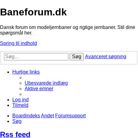
Baneforum.dk
Dansk forum om modeljernbaner og rigtige jernbaner. Stil dine
spørgsmål her.
Spring til indhold
Søg
Avanceret søgning
Hurtige links
Ubesvarede indlæg
Aktive emner
Log ind
Tilmeld
Boardindeks
Andet
Forumsupport
Søg
Rss feed