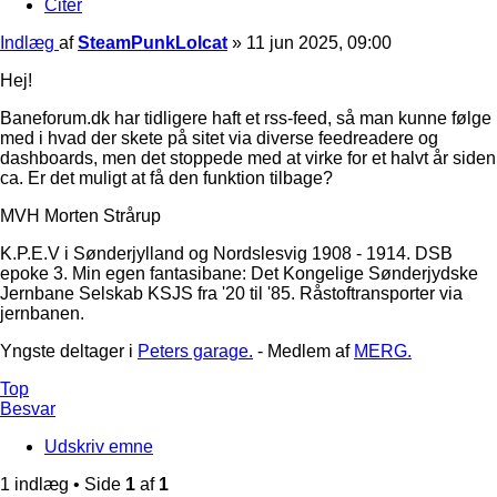
Citer
Indlæg
af
SteamPunkLolcat
»
11 jun 2025, 09:00
Hej!
Baneforum.dk har tidligere haft et rss-feed, så man kunne følge
med i hvad der skete på sitet via diverse feedreadere og
dashboards, men det stoppede med at virke for et halvt år siden
ca. Er det muligt at få den funktion tilbage?
MVH Morten Strårup
K.P.E.V i Sønderjylland og Nordslesvig 1908 - 1914. DSB
epoke 3. Min egen fantasibane: Det Kongelige Sønderjydske
Jernbane Selskab KSJS fra '20 til '85. Råstoftransporter via
jernbanen.
Yngste deltager i
Peters garage.
- Medlem af
MERG.
Top
Besvar
Udskriv emne
1 indlæg • Side
1
af
1