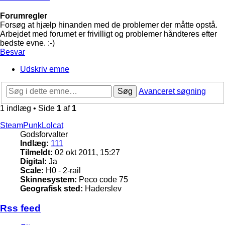
Forumregler
Forsøg at hjælp hinanden med de problemer der måtte opstå.
Arbejdet med forumet er frivilligt og problemer håndteres efter
bedste evne. :-)
Besvar
Udskriv emne
Søg
Avanceret søgning
1 indlæg • Side
1
af
1
SteamPunkLolcat
Godsforvalter
Indlæg:
111
Tilmeldt:
02 okt 2011, 15:27
Digital:
Ja
Scale:
H0 - 2-rail
Skinnesystem:
Peco code 75
Geografisk sted:
Haderslev
Rss feed