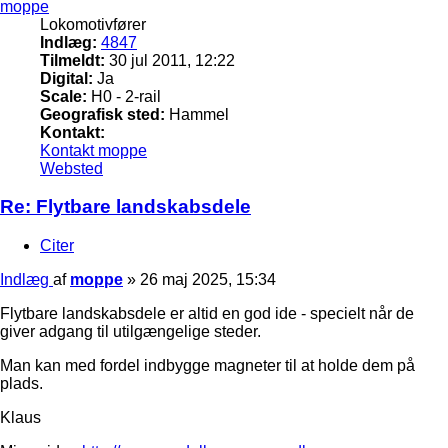
moppe
Lokomotivfører
Indlæg:
4847
Tilmeldt:
30 jul 2011, 12:22
Digital:
Ja
Scale:
H0 - 2-rail
Geografisk sted:
Hammel
Kontakt:
Kontakt moppe
Websted
Re: Flytbare landskabsdele
Citer
Indlæg
af
moppe
»
26 maj 2025, 15:34
Flytbare landskabsdele er altid en god ide - specielt når de
giver adgang til utilgængelige steder.
Man kan med fordel indbygge magneter til at holde dem på
plads.
Klaus