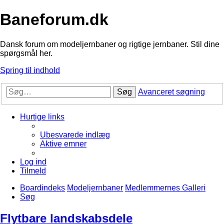
Baneforum.dk
Dansk forum om modeljernbaner og rigtige jernbaner. Stil dine
spørgsmål her.
Spring til indhold
Søg
Avanceret søgning
Hurtige links
Ubesvarede indlæg
Aktive emner
Log ind
Tilmeld
Boardindeks
Modeljernbaner
Medlemmernes Galleri
Søg
Flytbare landskabsdele