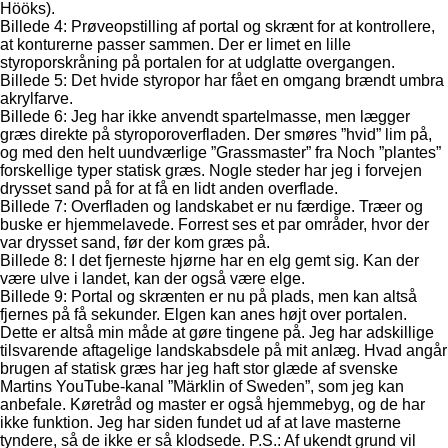
Hööks).
Billede 4: Prøveopstilling af portal og skrænt for at kontrollere,
at konturerne passer sammen. Der er limet en lille
styroporskråning på portalen for at udglatte overgangen.
Billede 5: Det hvide styropor har fået en omgang brændt umbra
akrylfarve.
Billede 6: Jeg har ikke anvendt spartelmasse, men lægger
græs direkte på styroporoverfladen. Der smøres ”hvid” lim på,
og med den helt uundværlige ”Grassmaster” fra Noch ”plantes”
forskellige typer statisk græs. Nogle steder har jeg i forvejen
drysset sand på for at få en lidt anden overflade.
Billede 7: Overfladen og landskabet er nu færdige. Træer og
buske er hjemmelavede. Forrest ses et par områder, hvor der
var drysset sand, før der kom græs på.
Billede 8: I det fjerneste hjørne har en elg gemt sig. Kan der
være ulve i landet, kan der også være elge.
Billede 9: Portal og skrænten er nu på plads, men kan altså
fjernes på få sekunder. Elgen kan anes højt over portalen.
Dette er altså min måde at gøre tingene på. Jeg har adskillige
tilsvarende aftagelige landskabsdele på mit anlæg. Hvad angår
brugen af statisk græs har jeg haft stor glæde af svenske
Martins YouTube-kanal ”Märklin of Sweden”, som jeg kan
anbefale. Køretråd og master er også hjemmebyg, og de har
ikke funktion. Jeg har siden fundet ud af at lave masterne
tyndere, så de ikke er så klodsede. P.S.: Af ukendt grund vil