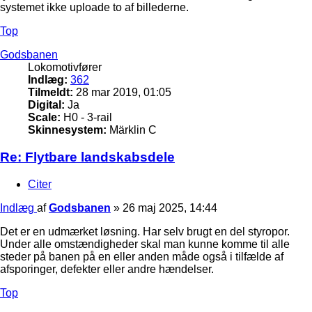
systemet ikke uploade to af billederne.
Top
Godsbanen
Lokomotivfører
Indlæg:
362
Tilmeldt:
28 mar 2019, 01:05
Digital:
Ja
Scale:
H0 - 3-rail
Skinnesystem:
Märklin C
Re: Flytbare landskabsdele
Citer
Indlæg
af
Godsbanen
»
26 maj 2025, 14:44
Det er en udmærket løsning. Har selv brugt en del styropor.
Under alle omstændigheder skal man kunne komme til alle
steder på banen på en eller anden måde også i tilfælde af
afsporinger, defekter eller andre hændelser.
Top