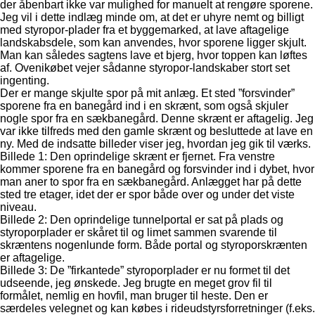
der åbenbart ikke var mulighed for manuelt at rengøre sporene.
Jeg vil i dette indlæg minde om, at det er uhyre nemt og billigt
med styropor-plader fra et byggemarked, at lave aftagelige
landskabsdele, som kan anvendes, hvor sporene ligger skjult.
Man kan således sagtens lave et bjerg, hvor toppen kan løftes
af. Ovenikøbet vejer sådanne styropor-landskaber stort set
ingenting.
Der er mange skjulte spor på mit anlæg. Et sted ”forsvinder”
sporene fra en banegård ind i en skrænt, som også skjuler
nogle spor fra en sækbanegård. Denne skrænt er aftagelig. Jeg
var ikke tilfreds med den gamle skrænt og besluttede at lave en
ny. Med de indsatte billeder viser jeg, hvordan jeg gik til værks.
Billede 1: Den oprindelige skrænt er fjernet. Fra venstre
kommer sporene fra en banegård og forsvinder ind i dybet, hvor
man aner to spor fra en sækbanegård. Anlægget har på dette
sted tre etager, idet der er spor både over og under det viste
niveau.
Billede 2: Den oprindelige tunnelportal er sat på plads og
styroporplader er skåret til og limet sammen svarende til
skræntens nogenlunde form. Både portal og styroporskrænten
er aftagelige.
Billede 3: De ”firkantede” styroporplader er nu formet til det
udseende, jeg ønskede. Jeg brugte en meget grov fil til
formålet, nemlig en hovfil, man bruger til heste. Den er
særdeles velegnet og kan købes i rideudstyrsforretninger (f.eks.