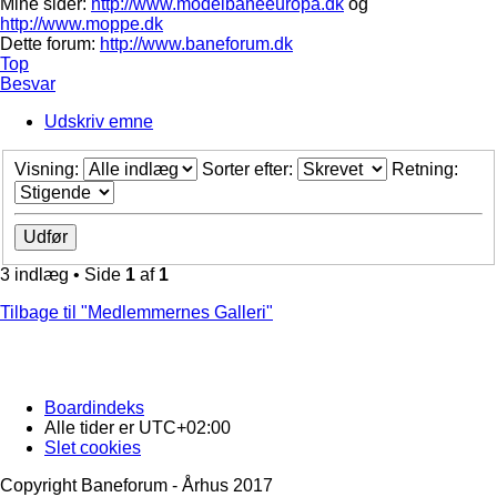
Mine sider:
http://www.modelbaneeuropa.dk
og
http://www.moppe.dk
Dette forum:
http://www.baneforum.dk
Top
Besvar
Udskriv emne
Visning:
Sorter efter:
Retning:
3 indlæg • Side
1
af
1
Tilbage til "Medlemmernes Galleri"
Boardindeks
Alle tider er
UTC+02:00
Slet cookies
Copyright Baneforum - Århus 2017