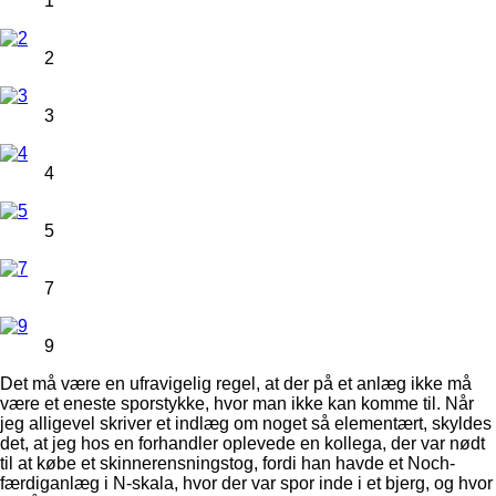
1
2
3
4
5
7
9
Det må være en ufravigelig regel, at der på et anlæg ikke må
være et eneste sporstykke, hvor man ikke kan komme til. Når
jeg alligevel skriver et indlæg om noget så elementært, skyldes
det, at jeg hos en forhandler oplevede en kollega, der var nødt
til at købe et skinnerensningstog, fordi han havde et Noch-
færdiganlæg i N-skala, hvor der var spor inde i et bjerg, og hvor