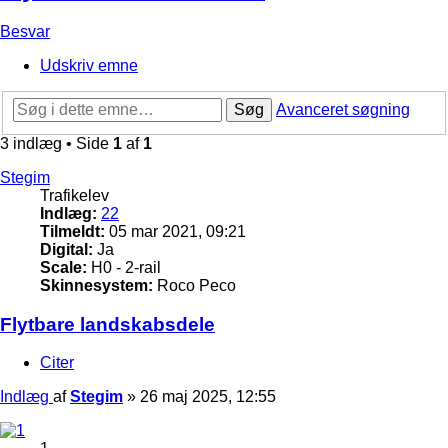
Besvar
Udskriv emne
Søg
Avanceret søgning
3 indlæg • Side
1
af
1
Stegim
Trafikelev
Indlæg:
22
Tilmeldt:
05 mar 2021, 09:21
Digital:
Ja
Scale:
H0 - 2-rail
Skinnesystem:
Roco Peco
Flytbare landskabsdele
Citer
Indlæg
af
Stegim
»
26 maj 2025, 12:55