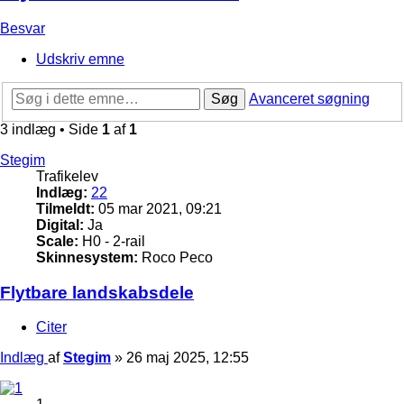
Besvar
Udskriv emne
Søg
Avanceret søgning
3 indlæg • Side
1
af
1
Stegim
Trafikelev
Indlæg:
22
Tilmeldt:
05 mar 2021, 09:21
Digital:
Ja
Scale:
H0 - 2-rail
Skinnesystem:
Roco Peco
Flytbare landskabsdele
Citer
Indlæg
af
Stegim
»
26 maj 2025, 12:55