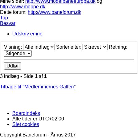
Mine sider:
http://www.modelbaneeuropa.dk
og
http://www.moppe.dk
Dette forum:
http://www.baneforum.dk
Top
Besvar
Udskriv emne
Visning:
Sorter efter:
Retning:
3 indlæg • Side
1
af
1
Tilbage til "Medlemmernes Galleri"
Boardindeks
Alle tider er
UTC+02:00
Slet cookies
Copyright Baneforum - Århus 2017