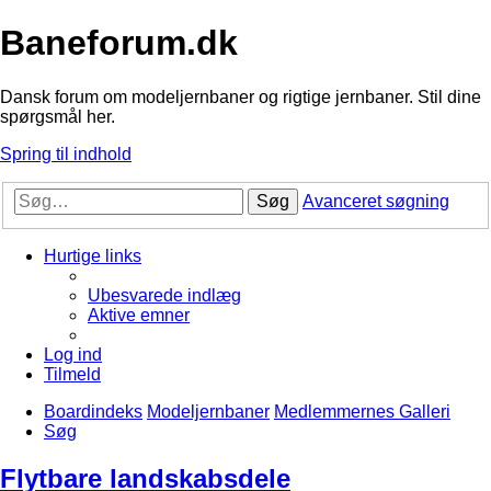
Baneforum.dk
Dansk forum om modeljernbaner og rigtige jernbaner. Stil dine
spørgsmål her.
Spring til indhold
Søg
Avanceret søgning
Hurtige links
Ubesvarede indlæg
Aktive emner
Log ind
Tilmeld
Boardindeks
Modeljernbaner
Medlemmernes Galleri
Søg
Flytbare landskabsdele