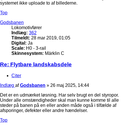
systemet ikke uploade to af billederne.
Top
Godsbanen
Lokomotivfører
Indlæg:
362
Tilmeldt:
28 mar 2019, 01:05
Digital:
Ja
Scale:
H0 - 3-rail
Skinnesystem:
Märklin C
Re: Flytbare landskabsdele
Citer
Indlæg
af
Godsbanen
»
26 maj 2025, 14:44
Det er en udmærket løsning. Har selv brugt en del styropor.
Under alle omstændigheder skal man kunne komme til alle
steder på banen på en eller anden måde også i tilfælde af
afsporinger, defekter eller andre hændelser.
Top