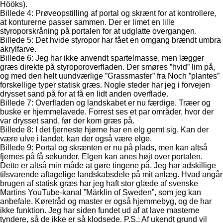
Hööks).
Billede 4: Prøveopstilling af portal og skrænt for at kontrollere,
at konturerne passer sammen. Der er limet en lille
styroporskråning på portalen for at udglatte overgangen.
Billede 5: Det hvide styropor har fået en omgang brændt umbra
akrylfarve.
Billede 6: Jeg har ikke anvendt spartelmasse, men lægger
græs direkte på styroporoverfladen. Der smøres ”hvid” lim på,
og med den helt uundværlige ”Grassmaster” fra Noch ”plantes”
forskellige typer statisk græs. Nogle steder har jeg i forvejen
drysset sand på for at få en lidt anden overflade.
Billede 7: Overfladen og landskabet er nu færdige. Træer og
buske er hjemmelavede. Forrest ses et par områder, hvor der
var drysset sand, før der kom græs på.
Billede 8: I det fjerneste hjørne har en elg gemt sig. Kan der
være ulve i landet, kan der også være elge.
Billede 9: Portal og skrænten er nu på plads, men kan altså
fjernes på få sekunder. Elgen kan anes højt over portalen.
Dette er altså min måde at gøre tingene på. Jeg har adskillige
tilsvarende aftagelige landskabsdele på mit anlæg. Hvad angår
brugen af statisk græs har jeg haft stor glæde af svenske
Martins YouTube-kanal ”Märklin of Sweden”, som jeg kan
anbefale. Køretråd og master er også hjemmebyg, og de har
ikke funktion. Jeg har siden fundet ud af at lave masterne
tyndere, så de ikke er så klodsede. P.S.: Af ukendt grund vil