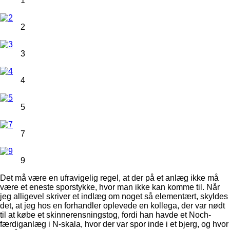
1
2
3
4
5
7
9
Det må være en ufravigelig regel, at der på et anlæg ikke må
være et eneste sporstykke, hvor man ikke kan komme til. Når
jeg alligevel skriver et indlæg om noget så elementært, skyldes
det, at jeg hos en forhandler oplevede en kollega, der var nødt
til at købe et skinnerensningstog, fordi han havde et Noch-
færdiganlæg i N-skala, hvor der var spor inde i et bjerg, og hvor