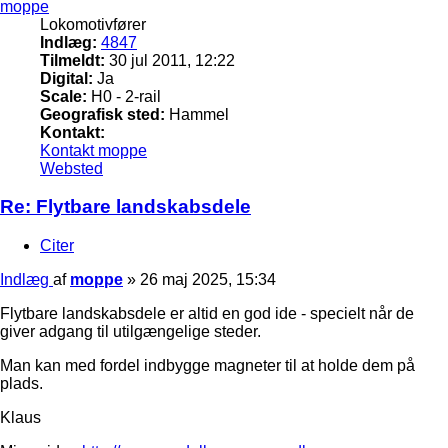
moppe
Lokomotivfører
Indlæg:
4847
Tilmeldt:
30 jul 2011, 12:22
Digital:
Ja
Scale:
H0 - 2-rail
Geografisk sted:
Hammel
Kontakt:
Kontakt moppe
Websted
Re: Flytbare landskabsdele
Citer
Indlæg
af
moppe
»
26 maj 2025, 15:34
Flytbare landskabsdele er altid en god ide - specielt når de
giver adgang til utilgængelige steder.
Man kan med fordel indbygge magneter til at holde dem på
plads.
Klaus