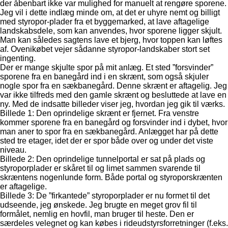
der åbenbart ikke var mulighed for manuelt at rengøre sporene.
Jeg vil i dette indlæg minde om, at det er uhyre nemt og billigt
med styropor-plader fra et byggemarked, at lave aftagelige
landskabsdele, som kan anvendes, hvor sporene ligger skjult.
Man kan således sagtens lave et bjerg, hvor toppen kan løftes
af. Ovenikøbet vejer sådanne styropor-landskaber stort set
ingenting.
Der er mange skjulte spor på mit anlæg. Et sted ”forsvinder”
sporene fra en banegård ind i en skrænt, som også skjuler
nogle spor fra en sækbanegård. Denne skrænt er aftagelig. Jeg
var ikke tilfreds med den gamle skrænt og besluttede at lave en
ny. Med de indsatte billeder viser jeg, hvordan jeg gik til værks.
Billede 1: Den oprindelige skrænt er fjernet. Fra venstre
kommer sporene fra en banegård og forsvinder ind i dybet, hvor
man aner to spor fra en sækbanegård. Anlægget har på dette
sted tre etager, idet der er spor både over og under det viste
niveau.
Billede 2: Den oprindelige tunnelportal er sat på plads og
styroporplader er skåret til og limet sammen svarende til
skræntens nogenlunde form. Både portal og styroporskrænten
er aftagelige.
Billede 3: De ”firkantede” styroporplader er nu formet til det
udseende, jeg ønskede. Jeg brugte en meget grov fil til
formålet, nemlig en hovfil, man bruger til heste. Den er
særdeles velegnet og kan købes i rideudstyrsforretninger (f.eks.