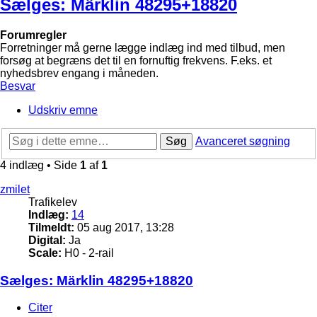
Sælges: Märklin 48295+18820
Forumregler
Forretninger må gerne lægge indlæg ind med tilbud, men
forsøg at begræns det til en fornuftig frekvens. F.eks. et
nyhedsbrev engang i måneden.
Besvar
Udskriv emne
Søg
Avanceret søgning
4 indlæg • Side
1
af
1
zmilet
Trafikelev
Indlæg:
14
Tilmeldt:
05 aug 2017, 13:28
Digital:
Ja
Scale:
H0 - 2-rail
Sælges: Märklin 48295+18820
Citer