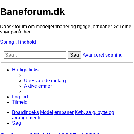
Baneforum.dk
Dansk forum om modeljernbaner og rigtige jernbaner. Stil dine
spørgsmål her.
Spring til indhold
Søg
Avanceret søgning
Hurtige links
Ubesvarede indlæg
Aktive emner
Log ind
Tilmeld
Boardindeks
Modeljernbaner
Køb, salg, bytte og
arrangementer
Søg