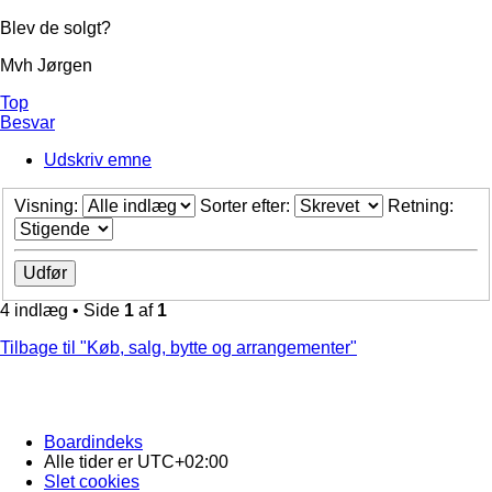
Blev de solgt?
Mvh Jørgen
Top
Besvar
Udskriv emne
Visning:
Sorter efter:
Retning:
4 indlæg • Side
1
af
1
Tilbage til "Køb, salg, bytte og arrangementer"
Boardindeks
Alle tider er
UTC+02:00
Slet cookies