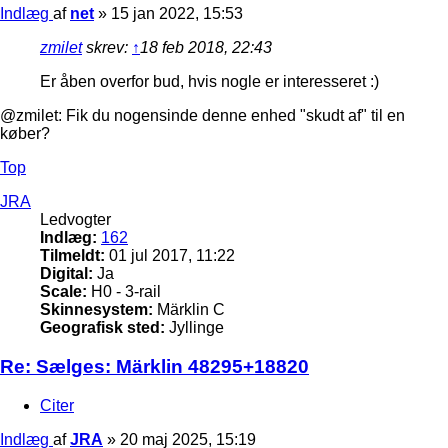
Indlæg
af
net
»
15 jan 2022, 15:53
zmilet
skrev:
↑
18 feb 2018, 22:43
Er åben overfor bud, hvis nogle er interesseret :)
@zmilet: Fik du nogensinde denne enhed "skudt af" til en
køber?
Top
JRA
Ledvogter
Indlæg:
162
Tilmeldt:
01 jul 2017, 11:22
Digital:
Ja
Scale:
H0 - 3-rail
Skinnesystem:
Märklin C
Geografisk sted:
Jyllinge
Re: Sælges: Märklin 48295+18820
Citer
Indlæg
af
JRA
»
20 maj 2025, 15:19