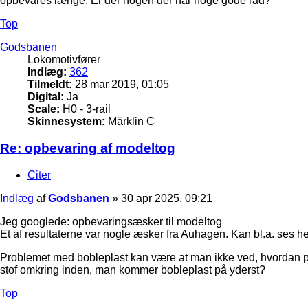
opbevares længe. Er der nogen der har noge gode råd?
Top
Godsbanen
Lokomotivfører
Indlæg:
362
Tilmeldt:
28 mar 2019, 01:05
Digital:
Ja
Scale:
H0 - 3-rail
Skinnesystem:
Märklin C
Re: opbevaring af modeltog
Citer
Indlæg
af
Godsbanen
»
30 apr 2025, 09:21
Jeg googlede: opbevaringsæsker til modeltog
Et af resultaterne var nogle æsker fra Auhagen. Kan bl.a. ses h
Problemet med bobleplast kan være at man ikke ved, hvordan plas
stof omkring inden, man kommer bobleplast på yderst?
Top