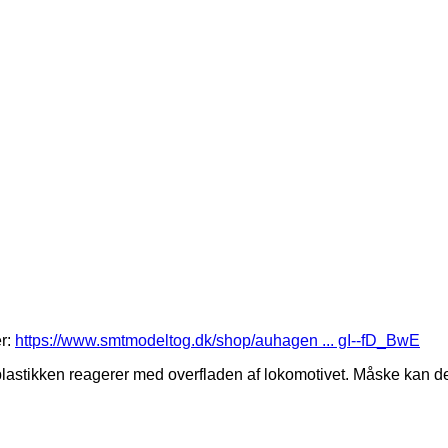
er:
https://www.smtmodeltog.dk/shop/auhagen ... gI--fD_BwE
tikken reagerer med overfladen af lokomotivet. Måske kan det væ