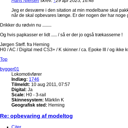
Hans Nielsen
skrev:
↑
29 apr 2025, 16:48
Jeg er desværre i den sitation at min modelbane skal pakke
når de skal opbevares længe. Er der nogen der har noge
Drikker du rødvin nu ........
Og hvis papkasser er lidt ..... / så er der jo også trækasserne !
Jørgen Steff. fra Herning
H0 / AC / Digital med CS3+ / K skinner / ca. Epoke III / og ikke 
Top
bygger01
Lokomotivfører
Indlæg:
1746
Tilmeldt:
10 aug 2011, 07:57
Digital:
Ja
Scale:
H0 - 3-rail
Skinnesystem:
Märklin K
Geografisk sted:
Herning
Re: opbevaring af modeltog
Citer