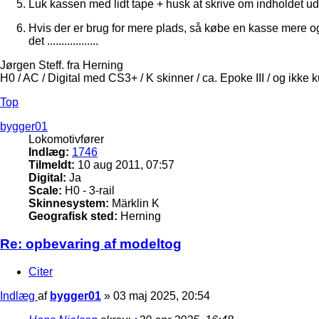
Luk kassen med lidt tape + husk at skrive om indholdet u
Hvis der er brug for mere plads, så købe en kasse mere o
det ..................
Jørgen Steff. fra Herning
H0 / AC / Digital med CS3+ / K skinner / ca. Epoke III / og ikke 
Top
bygger01
Lokomotivfører
Indlæg:
1746
Tilmeldt:
10 aug 2011, 07:57
Digital:
Ja
Scale:
H0 - 3-rail
Skinnesystem:
Märklin K
Geografisk sted:
Herning
Re: opbevaring af modeltog
Citer
Indlæg
af
bygger01
»
03 maj 2025, 20:54