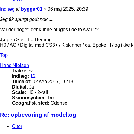
Indlæg
af
bygger01
»
06 maj 2025, 20:39
Jeg fik spurgt godt nok .....
Var der noget, der kunne bruges i de to svar ??
Jørgen Steff. fra Herning
H0 / AC / Digital med CS3+ / K skinner / ca. Epoke III / og ikke 
Top
Hans Nielsen
Trafikelev
Indlæg:
12
Tilmeldt:
02 sep 2017, 16:18
Digital:
Ja
Scale:
H0 - 2-rail
Skinnesystem:
Trix
Geografisk sted:
Odense
Re: opbevaring af modeltog
Citer