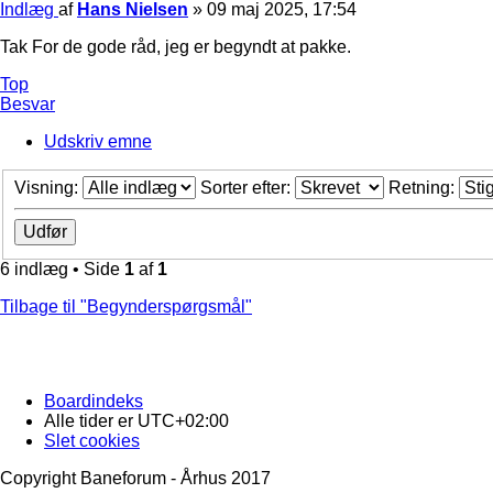
Indlæg
af
Hans Nielsen
»
09 maj 2025, 17:54
Tak For de gode råd, jeg er begyndt at pakke.
Top
Besvar
Udskriv emne
Visning:
Sorter efter:
Retning:
6 indlæg • Side
1
af
1
Tilbage til "Begynderspørgsmål"
Boardindeks
Alle tider er
UTC+02:00
Slet cookies
Copyright Baneforum - Århus 2017