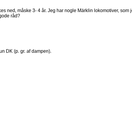
s ned, måske 3- 4 år. Jeg har nogle Märklin lokomotiver, som jeg
 gode råd?
kun DK (p. gr. af dampen).