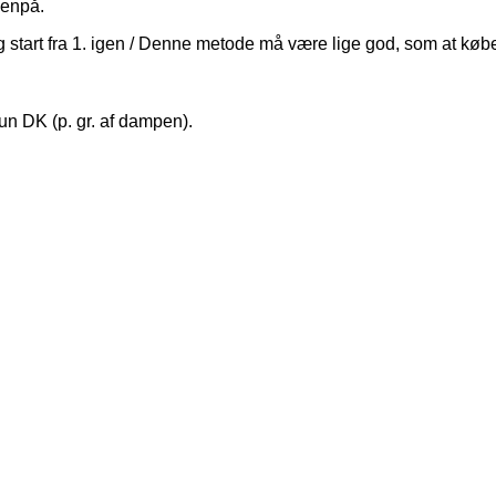
denpå.
g start fra 1. igen / Denne metode må være lige god, som at køb
kun DK (p. gr. af dampen).