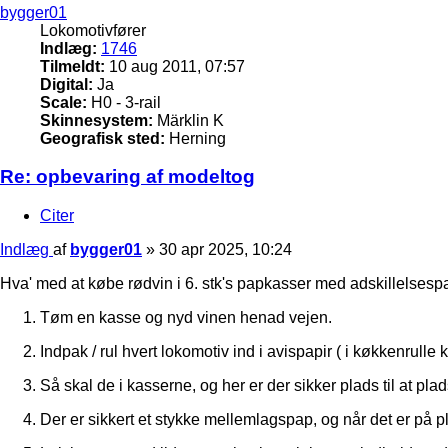
bygger01
Lokomotivfører
Indlæg:
1746
Tilmeldt:
10 aug 2011, 07:57
Digital:
Ja
Scale:
H0 - 3-rail
Skinnesystem:
Märklin K
Geografisk sted:
Herning
Re: opbevaring af modeltog
Citer
Indlæg
af
bygger01
»
30 apr 2025, 10:24
Hva' med at købe rødvin i 6. stk's papkasser med adskillelsespap 
Tøm en kasse og nyd vinen henad vejen.
Indpak / rul hvert lokomotiv ind i avispapir ( i køkkenrulle
Så skal de i kasserne, og her er der sikker plads til at pla
Der er sikkert et stykke mellemlagspap, og når det er på pla