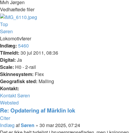
Mvh Jørgen
Vedhæftede filer
Top
Søren
Lokomotivfører
Indlæg:
5460
Tilmeldt:
30 jul 2011, 08:36
Digital:
Ja
Scale:
H0 - 2-rail
Skinnesystem:
Flex
Geografisk sted:
Malling
Kontakt:
Kontakt Søren
Websted
Re: Opdatering af Märklin lok
Citer
Indlæg
af
Søren
»
30 mar 2025, 07:24
Det er ikke helt tydeligt i brugergrænsefladen, men i kolonnen