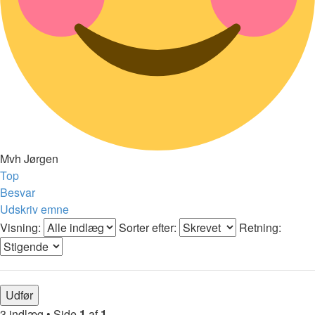
Mvh Jørgen
Top
Besvar
Udskriv emne
Visning:
Sorter efter:
Retning:
3 indlæg • Side
1
af
1