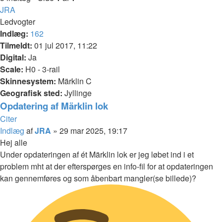
JRA
Ledvogter
Indlæg:
162
Tilmeldt:
01 jul 2017, 11:22
Digital:
Ja
Scale:
H0 - 3-rail
Skinnesystem:
Märklin C
Geografisk sted:
Jyllinge
Opdatering af Märklin lok
Citer
Indlæg
af
JRA
»
29 mar 2025, 19:17
Hej alle
Under opdateringen af ét Märklin lok er jeg løbet ind i et
problem mht at der efterspørges en info-fil for at opdateringen
kan gennemføres og som åbenbart mangler(se billede)?