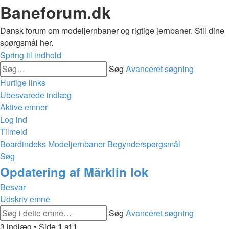
Baneforum.dk
Dansk forum om modeljernbaner og rigtige jernbaner. Stil dine
spørgsmål her.
Spring til indhold
Søg
Avanceret søgning
Hurtige links
Ubesvarede indlæg
Aktive emner
Log ind
Tilmeld
Boardindeks
Modeljernbaner
Begynderspørgsmål
Søg
Opdatering af Märklin lok
Besvar
Udskriv emne
Søg
Avanceret søgning
3 indlæg • Side
1
af
1