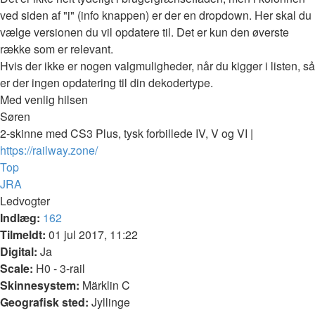
ved siden af "i" (info knappen) er der en dropdown. Her skal du
vælge versionen du vil opdatere til. Det er kun den øverste
række som er relevant.
Hvis der ikke er nogen valgmuligheder, når du kigger i listen, så
er der ingen opdatering til din dekodertype.
Med venlig hilsen
Søren
2-skinne med CS3 Plus, tysk forbillede IV, V og VI |
https://railway.zone/
Top
JRA
Ledvogter
Indlæg:
162
Tilmeldt:
01 jul 2017, 11:22
Digital:
Ja
Scale:
H0 - 3-rail
Skinnesystem:
Märklin C
Geografisk sted:
Jyllinge