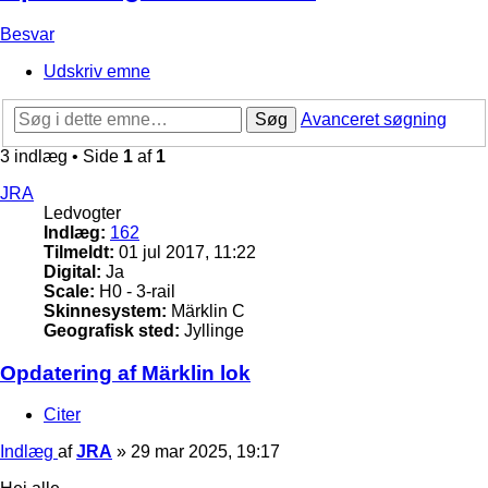
Besvar
Udskriv emne
Søg
Avanceret søgning
3 indlæg • Side
1
af
1
JRA
Ledvogter
Indlæg:
162
Tilmeldt:
01 jul 2017, 11:22
Digital:
Ja
Scale:
H0 - 3-rail
Skinnesystem:
Märklin C
Geografisk sted:
Jyllinge
Opdatering af Märklin lok
Citer
Indlæg
af
JRA
»
29 mar 2025, 19:17