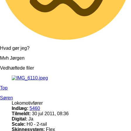
Hvad gør jeg?
Mvh Jørgen
Vedhæftede filer
Top
Søren
Lokomotivfører
Indlæg:
5460
Tilmeldt:
30 jul 2011, 08:36
Digital:
Ja
Scale:
H0 - 2-rail
Skinnesystem:
Flex