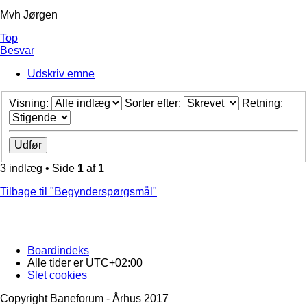
Mvh Jørgen
Top
Besvar
Udskriv emne
Visning:
Sorter efter:
Retning:
3 indlæg • Side
1
af
1
Tilbage til "Begynderspørgsmål"
Boardindeks
Alle tider er
UTC+02:00
Slet cookies
Copyright Baneforum - Århus 2017