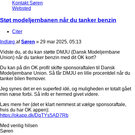
Kontakt Søren
Websted
Støt modeljernbanen når du tanker benzin
Citer
Indlæg
af
Søren
»
29 mar 2025, 05:13
Vidste du, at du kan støtte DMJU (Dansk Modeljernbane
Union) når du tanker benzin med dit OK kort?
Du kan på din OK profil skifte sponsoraftalen til Dansk
Modeljernbane Union. Så får DMJU en lille procentdel når du
tanker bilen fremover.
Jeg synes det er en superfed idé, og muligheden er totalt gået
min næse forbi. Så info er hermed givet videre.
Læs mere her (det er klart nemmest at vælge sponsoraftale,
hvis du har OK appen):
https://okapp.dk/DqTYs5AD7Rb
Med venlig hilsen
Søren