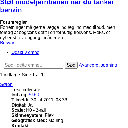
Støt modeljernbanen når du tanker
benzin
Forumregler
Forretninger må gerne lægge indlæg ind med tilbud, men
forsøg at begræns det til en fornuftig frekvens. F.eks. et
nyhedsbrev engang i måneden.
Besvar
Udskriv emne
Søg
Avanceret søgning
1 indlæg • Side
1
af
1
Søren
Lokomotivfører
Indlæg:
5460
Tilmeldt:
30 jul 2011, 08:36
Digital:
Ja
Scale:
H0 - 2-rail
Skinnesystem:
Flex
Geografisk sted:
Malling
Kontakt: