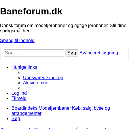
Baneforum.dk
Dansk forum om modeljernbaner og rigtige jernbaner. Stil dine
spørgsmål her.
Spring til indhold
Søg
Avanceret søgning
Hurtige links
Ubesvarede indlæg
Aktive emner
Log ind
Tilmeld
Boardindeks
Modeljernbaner
Køb, salg, bytte og
arrangementer
Søg