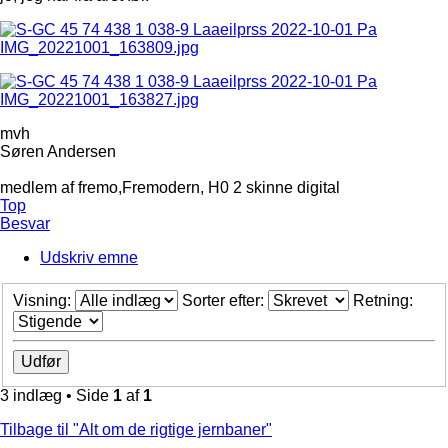
mvh
Søren Andersen
medlem af fremo,Fremodern, H0 2 skinne digital
Top
Besvar
Udskriv emne
Visning:
Sorter efter:
Retning:
3 indlæg • Side
1
af
1
Tilbage til "Alt om de rigtige jernbaner"