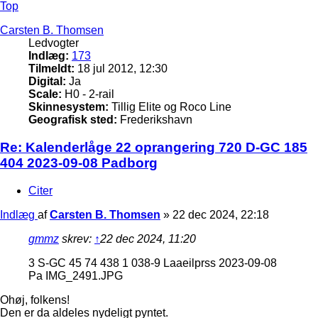
Top
Carsten B. Thomsen
Ledvogter
Indlæg:
173
Tilmeldt:
18 jul 2012, 12:30
Digital:
Ja
Scale:
H0 - 2-rail
Skinnesystem:
Tillig Elite og Roco Line
Geografisk sted:
Frederikshavn
Re: Kalenderlåge 22 oprangering 720 D-GC 185
404 2023-09-08 Padborg
Citer
Indlæg
af
Carsten B. Thomsen
»
22 dec 2024, 22:18
gmmz
skrev:
↑
22 dec 2024, 11:20
3 S-GC 45 74 438 1 038-9 Laaeilprss 2023-09-08
Pa IMG_2491.JPG
Ohøj, folkens!
Den er da aldeles nydeligt pyntet.