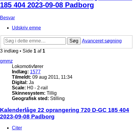
185 404 2023-09-08 Padborg
Besvar
Udskriv emne
Søg
Avanceret søgning
3 indlæg • Side
1
af
1
gmmz
Lokomotivfører
Indlæg:
1577
Tilmeldt:
09 aug 2011, 11:34
Digital:
Ja
Scale:
H0 - 2-rail
Skinnesystem:
Tillig
Geografisk sted:
Stilling
Kalenderlåge 22 oprangering 720 D-GC 185 404
2023-09-08 Padborg
Citer