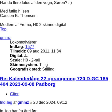
Har du flere fotos af den vogn, Søren? :-)
Med futlig hilsen
Carsten B. Thomsen
Medlem af Fremo, H0 2-skinne digital
Top
gmmz
Lokomotivfører
Indlæg:
1577
Tilmeldt:
09 aug 2011, 11:34
Digital:
Ja
Scale:
H0 - 2-rail
Skinnesystem:
Tillig
Geografisk sted:
Stilling
Re: Kalenderlåge 22 oprangering 720 D-GC 185
404 2023-09-08 Padborg
Citer
Indlæg
af
gmmz
»
23 dec 2024, 09:12
jo, jeg har fra året før.