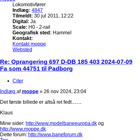
Lokomotivfører
Indlæg:
4847
Tilmeldt:
30 jul 2011, 12:22
Digital:
Ja
Scale:
H0 - 2-rail
Geografisk sted:
Hammel
Kontakt:
Kontakt moppe
Websted
Re: Oprangering 697 D-DB 185 403 2024-07-09
Fa som 44751 til Padborg
Citer
Indlæg
af
moppe
»
26 nov 2024, 23:04
Det første billede er altså ret fedt……
Klaus
Mine sider:
http://www.modelbaneeuropa.dk
og
http://www.moppe.dk
Dette forum:
http://www.baneforum.dk