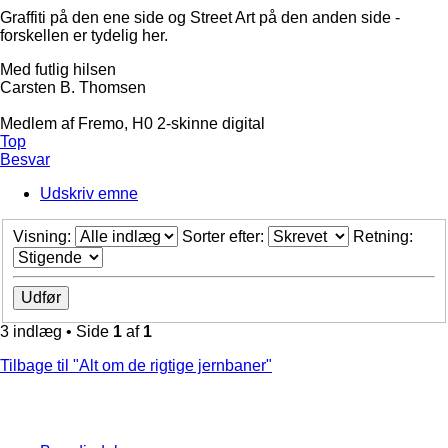
Graffiti på den ene side og Street Art på den anden side -
forskellen er tydelig her.
Med futlig hilsen
Carsten B. Thomsen
Medlem af Fremo, H0 2-skinne digital
Top
Besvar
Udskriv emne
Visning:
Sorter efter:
Retning:
3 indlæg • Side
1
af
1
Tilbage til "Alt om de rigtige jernbaner"