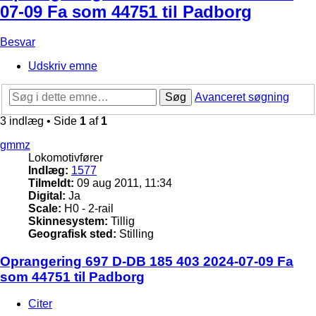
07-09 Fa som 44751 til Padborg
Besvar
Udskriv emne
Søg
Avanceret søgning
3 indlæg • Side
1
af
1
gmmz
Lokomotivfører
Indlæg:
1577
Tilmeldt:
09 aug 2011, 11:34
Digital:
Ja
Scale:
H0 - 2-rail
Skinnesystem:
Tillig
Geografisk sted:
Stilling
Oprangering 697 D-DB 185 403 2024-07-09 Fa
som 44751 til Padborg
Citer