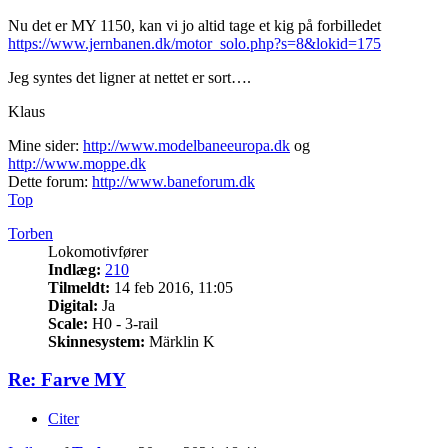
Nu det er MY 1150, kan vi jo altid tage et kig på forbilledet
https://www.jernbanen.dk/motor_solo.php?s=8&lokid=175
Jeg syntes det ligner at nettet er sort….
Klaus
Mine sider:
http://www.modelbaneeuropa.dk
og
http://www.moppe.dk
Dette forum:
http://www.baneforum.dk
Top
Torben
Lokomotivfører
Indlæg:
210
Tilmeldt:
14 feb 2016, 11:05
Digital:
Ja
Scale:
H0 - 3-rail
Skinnesystem:
Märklin K
Re: Farve MY
Citer