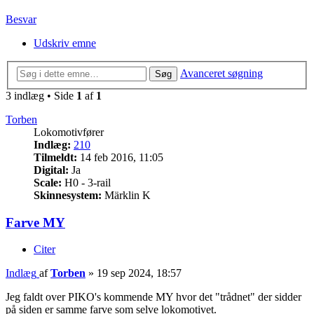
Besvar
Udskriv emne
Avanceret søgning
Søg
3 indlæg • Side
1
af
1
Torben
Lokomotivfører
Indlæg:
210
Tilmeldt:
14 feb 2016, 11:05
Digital:
Ja
Scale:
H0 - 3-rail
Skinnesystem:
Märklin K
Farve MY
Citer
Indlæg
af
Torben
»
19 sep 2024, 18:57
Jeg faldt over PIKO's kommende MY hvor det "trådnet" der sidder
på siden er samme farve som selve lokomotivet.