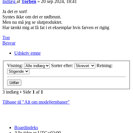
Indlæg
af
Torben
»
20 sep 2024, 18:41
Ja det er sort!
Syntes ikke om det er rødbrunt.
Men nu må jeg se slutproduktet.
Har tænkt mig at få fat i et eksemplar hvis farven er rigtig
Top
Besvar
Udskriv emne
Visning:
Sorter efter:
Retning:
3 indlæg • Side
1
af
1
Tilbage til "Alt om modeljernbaner"
Boardindeks
Alle tider er
UTC+02:00