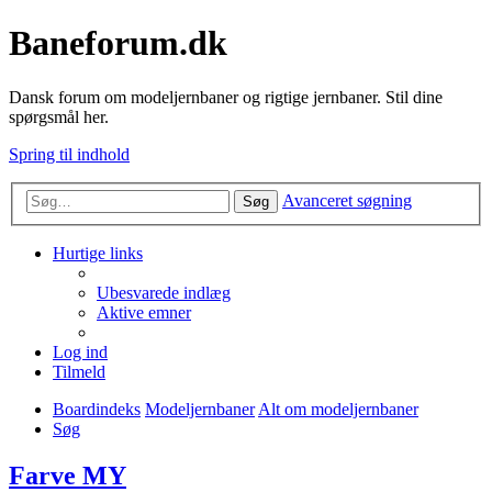
Baneforum.dk
Dansk forum om modeljernbaner og rigtige jernbaner. Stil dine
spørgsmål her.
Spring til indhold
Avanceret søgning
Søg
Hurtige links
Ubesvarede indlæg
Aktive emner
Log ind
Tilmeld
Boardindeks
Modeljernbaner
Alt om modeljernbaner
Søg
Farve MY