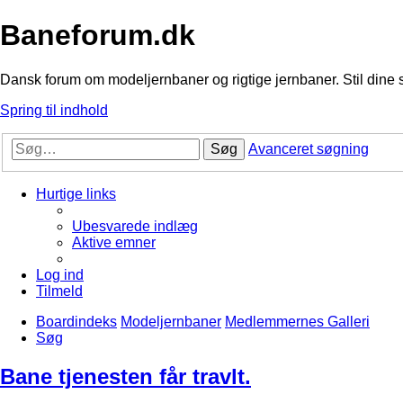
Baneforum.dk
Dansk forum om modeljernbaner og rigtige jernbaner. Stil dine 
Spring til indhold
Søg
Avanceret søgning
Hurtige links
Ubesvarede indlæg
Aktive emner
Log ind
Tilmeld
Boardindeks
Modeljernbaner
Medlemmernes Galleri
Søg
Bane tjenesten får travlt.