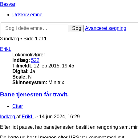
Besvar
Udskriv emne
Søg
Avanceret søgning
3 indlæg • Side
1
af
1
ErikL
Lokomotivfører
Indlæg:
522
Tilmeldt:
12 feb 2015, 19:45
Digital:
Ja
Scale:
N
Skinnesystem:
Minitrix
Bane tjenesten får travlt.
Citer
Indlæg
af
ErikL
»
14 jun 2024, 16:29
Efter lidt pause, har banetjenesten bestilt en rengøring samt mi
De kørte ud her til morgen efter UPS var kommet med nyt.