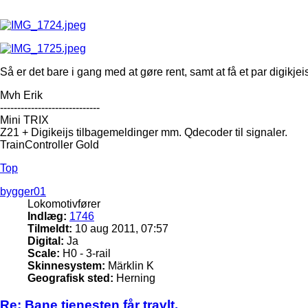
Så er det bare i gang med at gøre rent, samt at få et par digikj
Mvh Erik
-----------------------------
Mini TRIX
Z21 + Digikeijs tilbagemeldinger mm. Qdecoder til signaler.
TrainController Gold
Top
bygger01
Lokomotivfører
Indlæg:
1746
Tilmeldt:
10 aug 2011, 07:57
Digital:
Ja
Scale:
H0 - 3-rail
Skinnesystem:
Märklin K
Geografisk sted:
Herning
Re: Bane tjenesten får travlt.