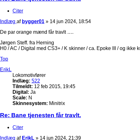
Citer
Indlæg
af
bygger01
»
14 jun 2024, 18:54
De par orange mænd får travlt ….
Jørgen Steff. fra Herning
H0 / AC / Digital med CS3+ / K skinner / ca. Epoke III / og ikke 
Top
ErikL
Lokomotivfører
Indlæg:
522
Tilmeldt:
12 feb 2015, 19:45
Digital:
Ja
Scale:
N
Skinnesystem:
Minitrix
Re: Bane tjenesten får travlt.
Citer
Indlæg
af
ErikL
»
14 jun 2024, 21:39