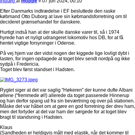
Indlæg
af
moppe
»
07 jun 2024, 00:10
Efter Danmarks indtrædelse i EF besluttede den raske
købmand Otto Duborg at lave sin købmandsforretning om til
decideret grænsehandel for danskere.
Hurtigt indså han at der skulle danske varer til, så i 1974
hyrede han et nyligt udrangeret lokomotiv hos DB, for at få
hentet vigtige forsyninger i Odense.
På vej hjem var der vidst nogen der kiggede lige lovligt dybt i
lasten, for ingen opdagede at toget blev sendt nordpå og ikke
sydpå i Fredericia.
Toget blev først standset i Hadsten.
Rygtet siger at det var saglig “Høkeren” der kunne dufte Albani
øllene (“fremmede øl!) allerede da toget passerede Hinnerup
og han derfor spang ud fra sin beværtning og over på stationen.
Måske det var håbet om at gøre en god forretning der drev ham,
men det forlyder at det var ham der sørgede for at toget blev
bragt til standsning i Hadsten.
Klaus
(Sandheden er heldigvis målt med elastik, når det kommer til