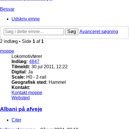
Besvar
Udskriv emne
Søg
Avanceret søgning
2 indlæg • Side
1
af
1
moppe
Lokomotivfører
Indlæg:
4847
Tilmeldt:
30 jul 2011, 12:22
Digital:
Ja
Scale:
H0 - 2-rail
Geografisk sted:
Hammel
Kontakt:
Kontakt moppe
Websted
Albani på afveje
Citer