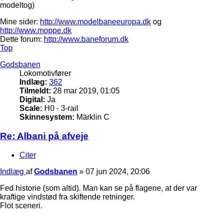
modeltog)
Mine sider:
http://www.modelbaneeuropa.dk
og
http://www.moppe.dk
Dette forum:
http://www.baneforum.dk
Top
Godsbanen
Lokomotivfører
Indlæg:
362
Tilmeldt:
28 mar 2019, 01:05
Digital:
Ja
Scale:
H0 - 3-rail
Skinnesystem:
Märklin C
Re: Albani på afveje
Citer
Indlæg
af
Godsbanen
»
07 jun 2024, 20:06
Fed historie (som altid). Man kan se på flagene, at der var
kraftige vindstød fra skiftende retninger.
Flot sceneri.