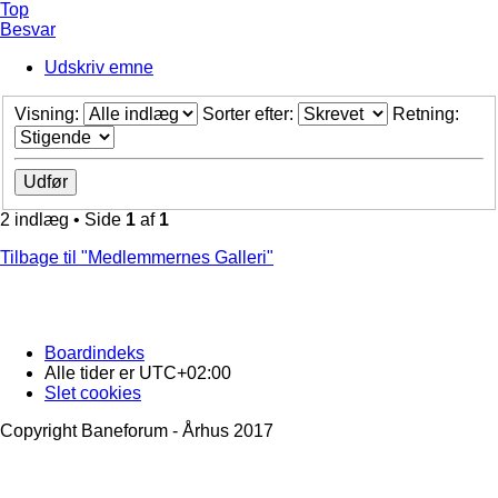
Top
Besvar
Udskriv emne
Visning:
Sorter efter:
Retning:
2 indlæg • Side
1
af
1
Tilbage til "Medlemmernes Galleri"
Boardindeks
Alle tider er
UTC+02:00
Slet cookies
Copyright Baneforum - Århus 2017