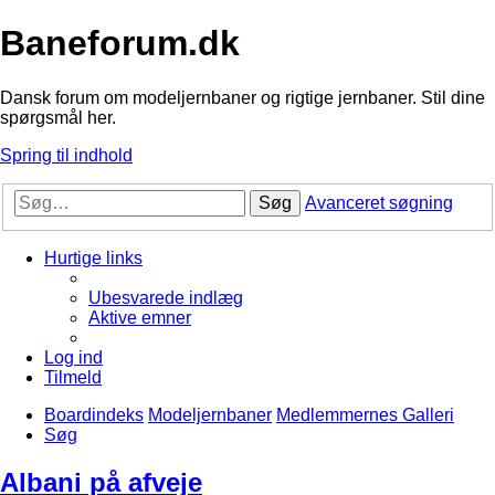
Baneforum.dk
Dansk forum om modeljernbaner og rigtige jernbaner. Stil dine
spørgsmål her.
Spring til indhold
Søg
Avanceret søgning
Hurtige links
Ubesvarede indlæg
Aktive emner
Log ind
Tilmeld
Boardindeks
Modeljernbaner
Medlemmernes Galleri
Søg
Albani på afveje