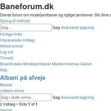
Baneforum.dk
Dansk forum om modeljernbaner og rigtige jernbaner. Stil dine 
Spring til indhold
Søg
Avanceret søgning
Hurtige links
Ubesvarede indlæg
Aktive emner
Log ind
Tilmeld
Boardindeks
Modeljernbaner
Medlemmernes Galleri
Søg
Albani på afveje
Besvar
Udskriv emne
Søg
Avanceret søgning
2 indlæg • Side
1
af
1
moppe