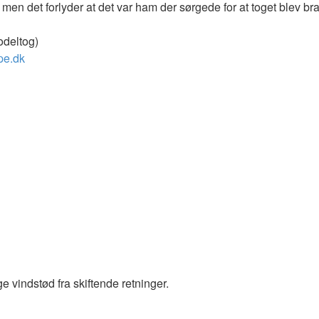
en det forlyder at det var ham der sørgede for at toget blev bra
odeltog)
pe.dk
ge vindstød fra skiftende retninger.