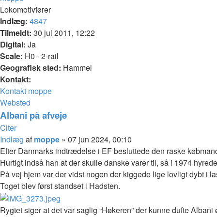
Lokomotivfører
Indlæg:
4847
Tilmeldt:
30 jul 2011, 12:22
Digital:
Ja
Scale:
H0 - 2-rail
Geografisk sted:
Hammel
Kontakt:
Kontakt moppe
Websted
Albani på afveje
Citer
Indlæg
af
moppe
»
07 jun 2024, 00:10
Efter Danmarks indtrædelse i EF besluttede den raske købmand 
Hurtigt indså han at der skulle danske varer til, så i 1974 hyred
På vej hjem var der vidst nogen der kiggede lige lovligt dybt i l
Toget blev først standset i Hadsten.
Rygtet siger at det var saglig “Høkeren” der kunne dufte Albani