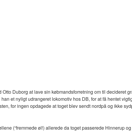
Otto Duborg at lave sin købmandsforretning om til decideret g
e han et nyligt udrangeret lokomotiv hos DB, for at få hentet vigt
asten, for ingen opdagede at toget blev sendt nordpå og ikke sydp
 øllene (“fremmede øl!) allerede da toget passerede Hinnerup og