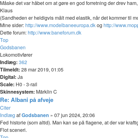
Måske det var håbet om at gøre en god forretning der drev ham, m
Klaus
(Sandheden er heldigvis målt med elastik, når det kommer til m
Mine sider:
http://www.modelbaneeuropa.dk
og
http://www.mop
Dette forum:
http://www.baneforum.dk
Top
Godsbanen
Lokomotivfører
Indlæg:
362
Tilmeldt:
28 mar 2019, 01:05
Digital:
Ja
Scale:
H0 - 3-rail
Skinnesystem:
Märklin C
Re: Albani på afveje
Citer
Indlæg
af
Godsbanen
»
07 jun 2024, 20:06
Fed historie (som altid). Man kan se på flagene, at der var krafti
Flot sceneri.
Top