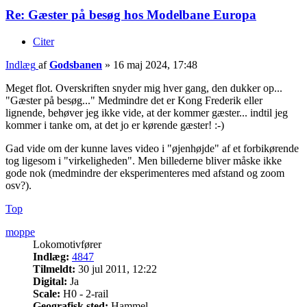
Re: Gæster på besøg hos Modelbane Europa
Citer
Indlæg
af
Godsbanen
»
16 maj 2024, 17:48
Meget flot. Overskriften snyder mig hver gang, den dukker op...
"Gæster på besøg..." Medmindre det er Kong Frederik eller
lignende, behøver jeg ikke vide, at der kommer gæster... indtil jeg
kommer i tanke om, at det jo er kørende gæster! :-)
Gad vide om der kunne laves video i "øjenhøjde" af et forbikørende
tog ligesom i "virkeligheden". Men billederne bliver måske ikke
gode nok (medmindre der eksperimenteres med afstand og zoom
osv?).
Top
moppe
Lokomotivfører
Indlæg:
4847
Tilmeldt:
30 jul 2011, 12:22
Digital:
Ja
Scale:
H0 - 2-rail
Geografisk sted:
Hammel