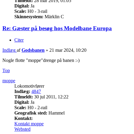
Tilmeldt:
28 mar 2019, 01:05
Digital:
Ja
Scale:
H0 - 3-rail
Skinnesystem:
Märklin C
Re: Gæster på besøg hos Modelbane Europa
Citer
Indlæg
af
Godsbanen
»
21 mar 2024, 10:20
Nogle flotte "moppe"drenge på banen :-)
Top
moppe
Lokomotivfører
Indlæg:
4847
Tilmeldt:
30 jul 2011, 12:22
Digital:
Ja
Scale:
H0 - 2-rail
Geografisk sted:
Hammel
Kontakt:
Kontakt moppe
Websted