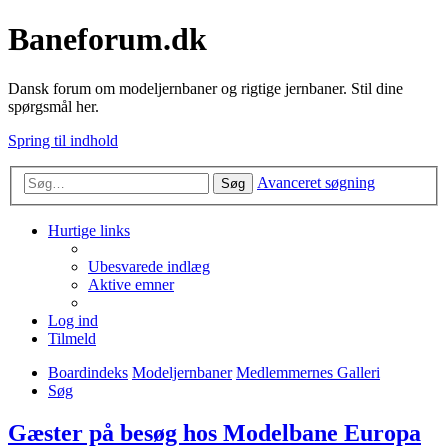
Baneforum.dk
Dansk forum om modeljernbaner og rigtige jernbaner. Stil dine
spørgsmål her.
Spring til indhold
Avanceret søgning
Søg
Hurtige links
Ubesvarede indlæg
Aktive emner
Log ind
Tilmeld
Boardindeks
Modeljernbaner
Medlemmernes Galleri
Søg
Gæster på besøg hos Modelbane Europa