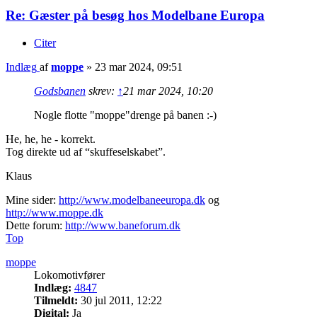
Re: Gæster på besøg hos Modelbane Europa
Citer
Indlæg
af
moppe
»
23 mar 2024, 09:51
Godsbanen
skrev:
↑
21 mar 2024, 10:20
Nogle flotte "moppe"drenge på banen :-)
He, he, he - korrekt.
Tog direkte ud af “skuffeselskabet”.
Klaus
Mine sider:
http://www.modelbaneeuropa.dk
og
http://www.moppe.dk
Dette forum:
http://www.baneforum.dk
Top
moppe
Lokomotivfører
Indlæg:
4847
Tilmeldt:
30 jul 2011, 12:22
Digital:
Ja