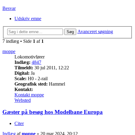
Besvar
Udskriv emne
Avanceret søgning
Søg
7 indlæg • Side
1
af
1
moppe
Lokomotivfører
Indlæg:
4847
Tilmeldt:
30 jul 2011, 12:22
Digital:
Ja
Scale:
H0 - 2-rail
Geografisk sted:
Hammel
Kontakt:
Kontakt moppe
Websted
Gæster på besøg hos Modelbane Europa
Citer
Indlæg
af
moppe
»
20 mar 2024, 20:12