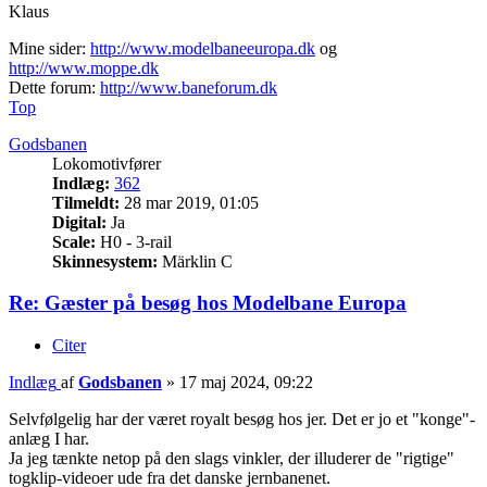
Klaus
Mine sider:
http://www.modelbaneeuropa.dk
og
http://www.moppe.dk
Dette forum:
http://www.baneforum.dk
Top
Godsbanen
Lokomotivfører
Indlæg:
362
Tilmeldt:
28 mar 2019, 01:05
Digital:
Ja
Scale:
H0 - 3-rail
Skinnesystem:
Märklin C
Re: Gæster på besøg hos Modelbane Europa
Citer
Indlæg
af
Godsbanen
»
17 maj 2024, 09:22
Selvfølgelig har der været royalt besøg hos jer. Det er jo et "konge"-
anlæg I har.
Ja jeg tænkte netop på den slags vinkler, der illuderer de "rigtige"
togklip-videoer ude fra det danske jernbanenet.