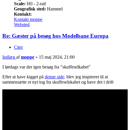
Scale:
H0 - 2-rail
Geografisk sted:
Hammel
Kontakt:
Kontakt moppe
Websted
Re: Gæster på besøg hos Modelbane Europa
Citer
Indlæg
af
moppe
»
15 maj 2024, 21:00
I lørdags var der igen besøg fra "skuffeselkabet"
Efter at have kigget på
denne side,
blev jeg inspireret til at
sammensætte et nyt tog fra skuffeselskabet og have det i drift