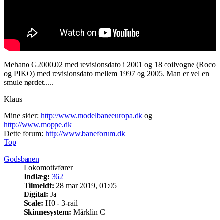
Mehano G2000.02 med revisionsdato i 2001 og 18 coilvogne (Roco
og PIKO) med revisionsdato mellem 1997 og 2005. Man er vel en
smule nørdet.....
Klaus
Mine sider:
http://www.modelbaneeuropa.dk
og
http://www.moppe.dk
Dette forum:
http://www.baneforum.dk
Top
Godsbanen
Lokomotivfører
Indlæg:
362
Tilmeldt:
28 mar 2019, 01:05
Digital:
Ja
Scale:
H0 - 3-rail
Skinnesystem:
Märklin C