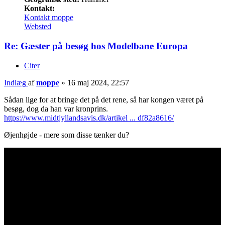
Kontakt:
Kontakt moppe
Websted
Re: Gæster på besøg hos Modelbane Europa
Citer
Indlæg
af
moppe
»
16 maj 2024, 22:57
Sådan lige for at bringe det på det rene, så har kongen været på
besøg, dog da han var kronprins.
https://www.midtjyllandsavis.dk/artikel ... df82a8616/
Øjenhøjde - mere som disse tænker du?