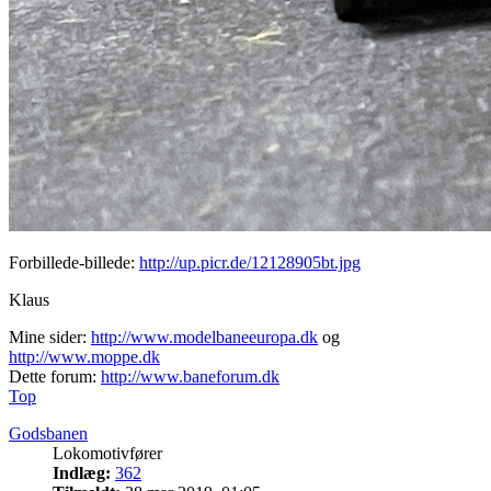
Forbillede-billede:
http://up.picr.de/12128905bt.jpg
Klaus
Mine sider:
http://www.modelbaneeuropa.dk
og
http://www.moppe.dk
Dette forum:
http://www.baneforum.dk
Top
Godsbanen
Lokomotivfører
Indlæg:
362