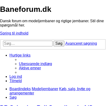
Baneforum.dk
Dansk forum om modeljernbaner og rigtige jernbaner. Stil dine
spørgsmål her.
Spring til indhold
Søg
Avanceret søgning
Hurtige links
Ubesvarede indlæg
Aktive emner
Log ind
Tilmeld
Boardindeks
Modeljernbaner
Køb, salg, bytte og
arrangementer
Søg