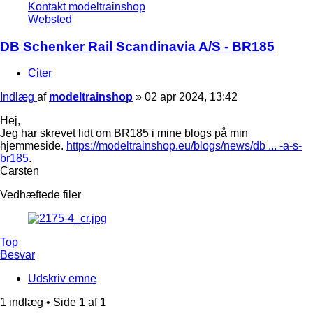
Kontakt modeltrainshop
Websted
DB Schenker Rail Scandinavia A/S - BR185
Citer
Indlæg
af
modeltrainshop
»
02 apr 2024, 13:42
Hej,
Jeg har skrevet lidt om BR185 i mine blogs på min
hjemmeside.
https://modeltrainshop.eu/blogs/news/db ... -a-s-
br185
.
Carsten
Vedhæftede filer
Top
Besvar
Udskriv emne
1 indlæg • Side
1
af
1