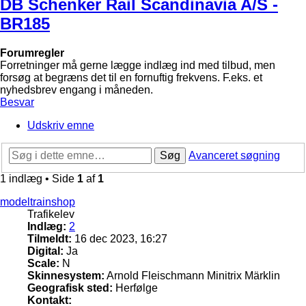
DB Schenker Rail Scandinavia A/S -
BR185
Forumregler
Forretninger må gerne lægge indlæg ind med tilbud, men
forsøg at begræns det til en fornuftig frekvens. F.eks. et
nyhedsbrev engang i måneden.
Besvar
Udskriv emne
Søg
Avanceret søgning
1 indlæg • Side
1
af
1
modeltrainshop
Trafikelev
Indlæg:
2
Tilmeldt:
16 dec 2023, 16:27
Digital:
Ja
Scale:
N
Skinnesystem:
Arnold Fleischmann Minitrix Märklin
Geografisk sted:
Herfølge
Kontakt: