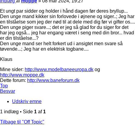
Indlæg
af
moppe
»
08 mar 2024, 19:27
Et ungt par sidder og holder i hånd dagen før deres bryllup...
Den unge mand kikker sin forlovede i øjnene og siger..; Jeg har
en tilståelse som jeg der nød til at dele med dig før vi gifter os....
Den unge piger svare...; det er jeg så glad for du siger for det
har jeg også... jeg har engang været i seng med din bror... hvad
er din tilståelse...?
Den unge mand ser helt forkert ud i ansigtet men svare så
tøvende...; Jeg har en elektrisk togbane....
Klaus
Mine sider:
http://www.modelbaneeuropa.dk
og
http://www.moppe.dk
Dette forum:
http://www.baneforum.dk
Top
Besvar
Udskriv emne
1 indlæg • Side
1
af
1
Tilbage til "Off Topic"