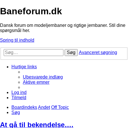
Baneforum.dk
Dansk forum om modeljernbaner og rigtige jernbaner. Stil dine
spørgsmål her.
Spring til indhold
Søg
Avanceret søgning
Hurtige links
Ubesvarede indlæg
Aktive emner
Log ind
Tilmeld
Boardindeks
Andet
Off Topic
Søg
At gå til bekendelse….