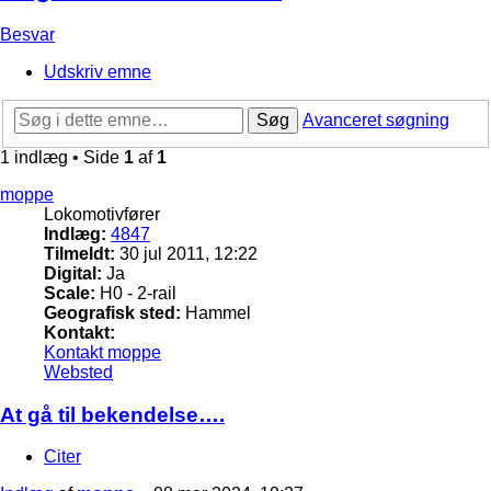
Besvar
Udskriv emne
Søg
Avanceret søgning
1 indlæg • Side
1
af
1
moppe
Lokomotivfører
Indlæg:
4847
Tilmeldt:
30 jul 2011, 12:22
Digital:
Ja
Scale:
H0 - 2-rail
Geografisk sted:
Hammel
Kontakt:
Kontakt moppe
Websted
At gå til bekendelse….
Citer