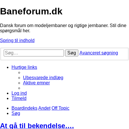
Baneforum.dk
Dansk forum om modeljernbaner og rigtige jernbaner. Stil dine
spørgsmål her.
Spring til indhold
Søg
Avanceret søgning
Hurtige links
Ubesvarede indlæg
Aktive emner
Log ind
Tilmeld
Boardindeks
Andet
Off Topic
Søg
At gå til bekendelse….