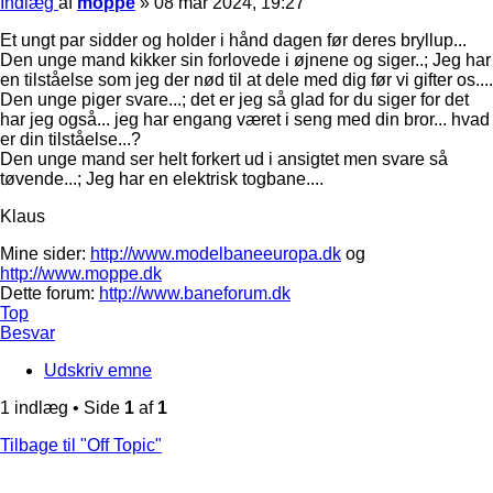
Indlæg
af
moppe
»
08 mar 2024, 19:27
Et ungt par sidder og holder i hånd dagen før deres bryllup...
Den unge mand kikker sin forlovede i øjnene og siger..; Jeg har
en tilståelse som jeg der nød til at dele med dig før vi gifter os....
Den unge piger svare...; det er jeg så glad for du siger for det
har jeg også... jeg har engang været i seng med din bror... hvad
er din tilståelse...?
Den unge mand ser helt forkert ud i ansigtet men svare så
tøvende...; Jeg har en elektrisk togbane....
Klaus
Mine sider:
http://www.modelbaneeuropa.dk
og
http://www.moppe.dk
Dette forum:
http://www.baneforum.dk
Top
Besvar
Udskriv emne
1 indlæg • Side
1
af
1
Tilbage til "Off Topic"