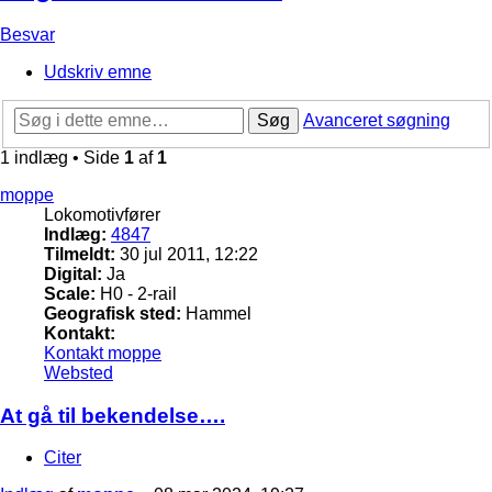
Besvar
Udskriv emne
Søg
Avanceret søgning
1 indlæg • Side
1
af
1
moppe
Lokomotivfører
Indlæg:
4847
Tilmeldt:
30 jul 2011, 12:22
Digital:
Ja
Scale:
H0 - 2-rail
Geografisk sted:
Hammel
Kontakt:
Kontakt moppe
Websted
At gå til bekendelse….
Citer