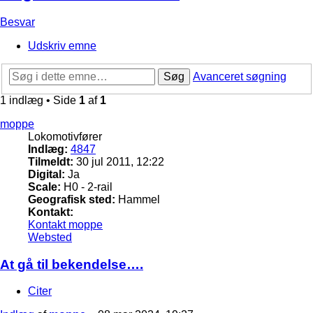
Besvar
Udskriv emne
Søg
Avanceret søgning
1 indlæg • Side
1
af
1
moppe
Lokomotivfører
Indlæg:
4847
Tilmeldt:
30 jul 2011, 12:22
Digital:
Ja
Scale:
H0 - 2-rail
Geografisk sted:
Hammel
Kontakt:
Kontakt moppe
Websted
At gå til bekendelse….
Citer