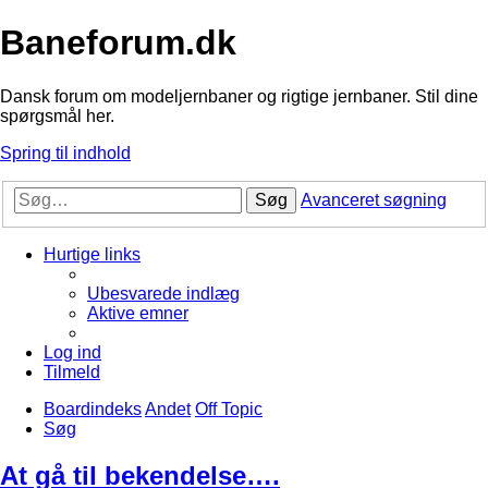
Baneforum.dk
Dansk forum om modeljernbaner og rigtige jernbaner. Stil dine
spørgsmål her.
Spring til indhold
Søg
Avanceret søgning
Hurtige links
Ubesvarede indlæg
Aktive emner
Log ind
Tilmeld
Boardindeks
Andet
Off Topic
Søg
At gå til bekendelse….