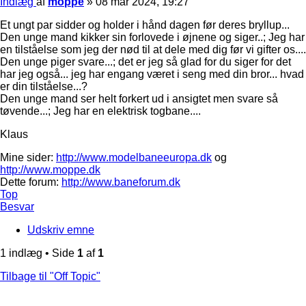
Indlæg
af
moppe
»
08 mar 2024, 19:27
Et ungt par sidder og holder i hånd dagen før deres bryllup...
Den unge mand kikker sin forlovede i øjnene og siger..; Jeg har
en tilståelse som jeg der nød til at dele med dig før vi gifter os....
Den unge piger svare...; det er jeg så glad for du siger for det
har jeg også... jeg har engang været i seng med din bror... hvad
er din tilståelse...?
Den unge mand ser helt forkert ud i ansigtet men svare så
tøvende...; Jeg har en elektrisk togbane....
Klaus
Mine sider:
http://www.modelbaneeuropa.dk
og
http://www.moppe.dk
Dette forum:
http://www.baneforum.dk
Top
Besvar
Udskriv emne
1 indlæg • Side
1
af
1
Tilbage til "Off Topic"