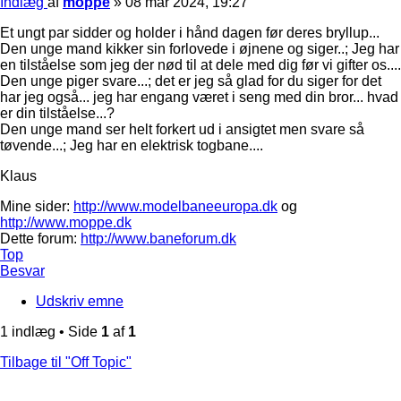
Indlæg
af
moppe
»
08 mar 2024, 19:27
Et ungt par sidder og holder i hånd dagen før deres bryllup...
Den unge mand kikker sin forlovede i øjnene og siger..; Jeg har
en tilståelse som jeg der nød til at dele med dig før vi gifter os....
Den unge piger svare...; det er jeg så glad for du siger for det
har jeg også... jeg har engang været i seng med din bror... hvad
er din tilståelse...?
Den unge mand ser helt forkert ud i ansigtet men svare så
tøvende...; Jeg har en elektrisk togbane....
Klaus
Mine sider:
http://www.modelbaneeuropa.dk
og
http://www.moppe.dk
Dette forum:
http://www.baneforum.dk
Top
Besvar
Udskriv emne
1 indlæg • Side
1
af
1
Tilbage til "Off Topic"