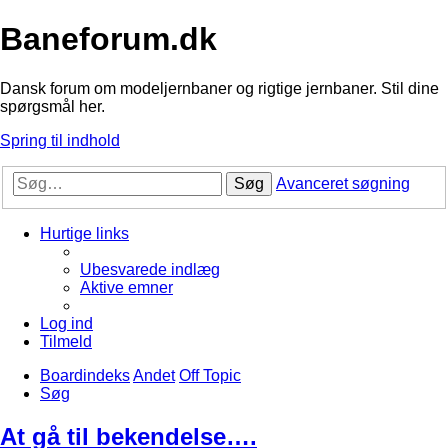
Baneforum.dk
Dansk forum om modeljernbaner og rigtige jernbaner. Stil dine
spørgsmål her.
Spring til indhold
Søg
Avanceret søgning
Hurtige links
Ubesvarede indlæg
Aktive emner
Log ind
Tilmeld
Boardindeks
Andet
Off Topic
Søg
At gå til bekendelse….