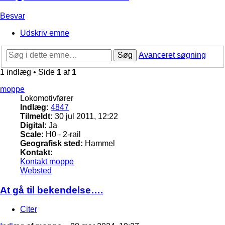
Besvar
Udskriv emne
Søg
Avanceret søgning
1 indlæg • Side
1
af
1
moppe
Lokomotivfører
Indlæg:
4847
Tilmeldt:
30 jul 2011, 12:22
Digital:
Ja
Scale:
H0 - 2-rail
Geografisk sted:
Hammel
Kontakt:
Kontakt moppe
Websted
At gå til bekendelse….
Citer