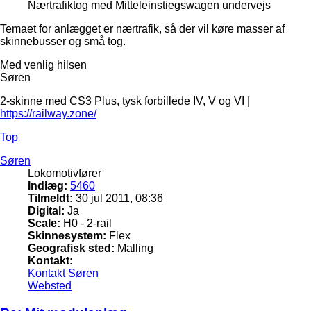
Nærtrafiktog med Mitteleinstiegswagen undervejs
Temaet for anlægget er nærtrafik, så der vil køre masser af
skinnebusser og små tog.
Med venlig hilsen
Søren
2-skinne med CS3 Plus, tysk forbillede IV, V og VI |
https://railway.zone/
Top
Søren
Lokomotivfører
Indlæg:
5460
Tilmeldt:
30 jul 2011, 08:36
Digital:
Ja
Scale:
H0 - 2-rail
Skinnesystem:
Flex
Geografisk sted:
Malling
Kontakt:
Kontakt Søren
Websted