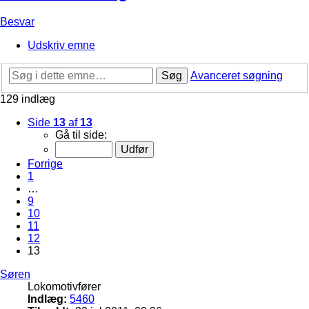
Besvar
Udskriv emne
Søg
Avanceret søgning
129 indlæg
Side
13
af
13
Gå til side:
Forrige
1
…
9
10
11
12
13
Søren
Lokomotivfører
Indlæg:
5460