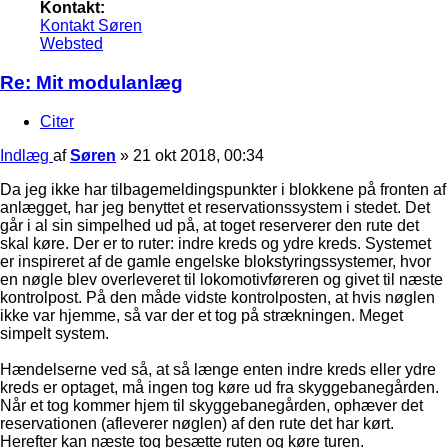
Kontakt:
Kontakt Søren
Websted
Re: Mit modulanlæg
Citer
Indlæg
af
Søren
»
21 okt 2018, 00:34
Da jeg ikke har tilbagemeldingspunkter i blokkene på fronten af
anlægget, har jeg benyttet et reservationssystem i stedet. Det
går i al sin simpelhed ud på, at toget reserverer den rute det
skal køre. Der er to ruter: indre kreds og ydre kreds. Systemet
er inspireret af de gamle engelske blokstyringssystemer, hvor
en nøgle blev overleveret til lokomotivføreren og givet til næste
kontrolpost. På den måde vidste kontrolposten, at hvis nøglen
ikke var hjemme, så var der et tog på strækningen. Meget
simpelt system.
Hændelserne ved så, at så længe enten indre kreds eller ydre
kreds er optaget, må ingen tog køre ud fra skyggebanegården.
Når et tog kommer hjem til skyggebanegården, ophæver det
reservationen (afleverer nøglen) af den rute det har kørt.
Herefter kan næste tog besætte ruten og køre turen.