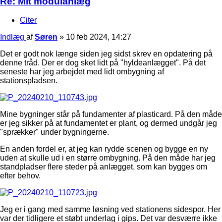
Re: Mit modulanlæg
Citer
Indlæg
af
Søren
»
10 feb 2024, 14:27
Det er godt nok længe siden jeg sidst skrev en opdatering på
denne tråd. Der er dog sket lidt på "hyldeanlægget". På det
seneste har jeg arbejdet med lidt ombygning af
stationspladsen.
Mine bygninger står på fundamenter af plasticard. På den måde
er jeg sikker på at fundamentet er plant, og dermed undgår jeg
"sprækker" under bygningerne.
En anden fordel er, at jeg kan rydde scenen og bygge en ny
uden at skulle ud i en større ombygning. På den måde har jeg
standpladser flere steder på anlægget, som kan bygges om
efter behov.
Jeg er i gang med samme løsning ved stationens sidespor. Her
var der tidligere et støbt underlag i gips. Det var desværre ikke