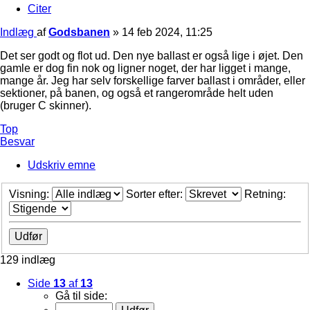
Citer
Indlæg
af
Godsbanen
»
14 feb 2024, 11:25
Det ser godt og flot ud. Den nye ballast er også lige i øjet. Den
gamle er dog fin nok og ligner noget, der har ligget i mange,
mange år. Jeg har selv forskellige farver ballast i områder, eller
sektioner, på banen, og også et rangerområde helt uden
(bruger C skinner).
Top
Besvar
Udskriv emne
Visning:
Sorter efter:
Retning:
129 indlæg
Side
13
af
13
Gå til side: