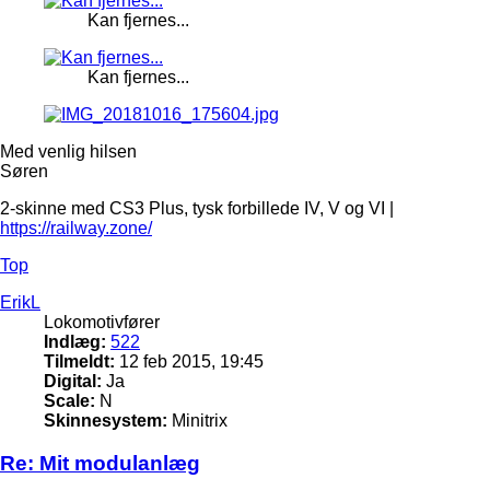
Kan fjernes...
Kan fjernes...
Med venlig hilsen
Søren
2-skinne med CS3 Plus, tysk forbillede IV, V og VI |
https://railway.zone/
Top
ErikL
Lokomotivfører
Indlæg:
522
Tilmeldt:
12 feb 2015, 19:45
Digital:
Ja
Scale:
N
Skinnesystem:
Minitrix
Re: Mit modulanlæg