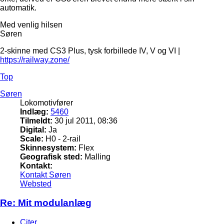
automatik.
Med venlig hilsen
Søren
2-skinne med CS3 Plus, tysk forbillede IV, V og VI |
https://railway.zone/
Top
Søren
Lokomotivfører
Indlæg:
5460
Tilmeldt:
30 jul 2011, 08:36
Digital:
Ja
Scale:
H0 - 2-rail
Skinnesystem:
Flex
Geografisk sted:
Malling
Kontakt:
Kontakt Søren
Websted
Re: Mit modulanlæg
Citer