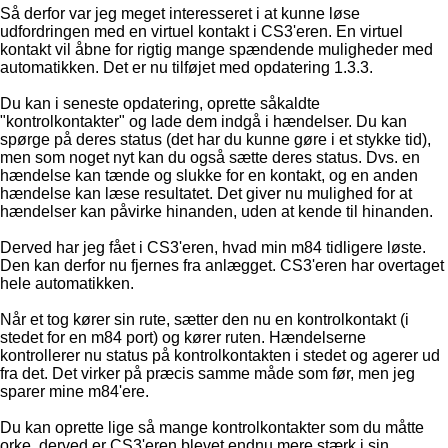
Så derfor var jeg meget interesseret i at kunne løse
udfordringen med en virtuel kontakt i CS3'eren. En virtuel
kontakt vil åbne for rigtig mange spændende muligheder med
automatikken. Det er nu tilføjet med opdatering 1.3.3.
Du kan i seneste opdatering, oprette såkaldte
"kontrolkontakter" og lade dem indgå i hændelser. Du kan
spørge på deres status (det har du kunne gøre i et stykke tid),
men som noget nyt kan du også sætte deres status. Dvs. en
hændelse kan tænde og slukke for en kontakt, og en anden
hændelse kan læse resultatet. Det giver nu mulighed for at
hændelser kan påvirke hinanden, uden at kende til hinanden.
Derved har jeg fået i CS3'eren, hvad min m84 tidligere løste.
Den kan derfor nu fjernes fra anlægget. CS3'eren har overtaget
hele automatikken.
Når et tog kører sin rute, sætter den nu en kontrolkontakt (i
stedet for en m84 port) og kører ruten. Hændelserne
kontrollerer nu status på kontrolkontakten i stedet og agerer ud
fra det. Det virker på præcis samme måde som før, men jeg
sparer mine m84'ere.
Du kan oprette lige så mange kontrolkontakter som du måtte
orke, derved er CS3'eren blevet endnu mere stærk i sin