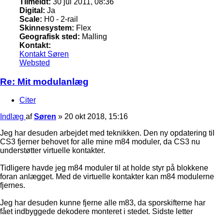
Tilmeldt:
30 jul 2011, 08:36
Digital:
Ja
Scale:
H0 - 2-rail
Skinnesystem:
Flex
Geografisk sted:
Malling
Kontakt:
Kontakt Søren
Websted
Re: Mit modulanlæg
Citer
Indlæg
af
Søren
»
20 okt 2018, 15:16
Jeg har desuden arbejdet med teknikken. Den ny opdatering til
CS3 fjerner behovet for alle mine m84 moduler, da CS3 nu
understøtter virtuelle kontakter.
Tidligere havde jeg m84 moduler til at holde styr på blokkene
foran anlægget. Med de virtuelle kontakter kan m84 modulerne
fjernes.
Jeg har desuden kunne fjerne alle m83, da sporskifterne har
fået indbyggede dekodere monteret i stedet. Sidste letter