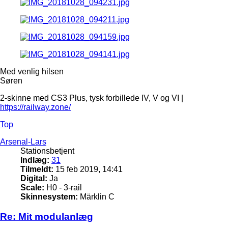
Med venlig hilsen
Søren
2-skinne med CS3 Plus, tysk forbillede IV, V og VI |
https://railway.zone/
Top
Arsenal-Lars
Stationsbetjent
Indlæg:
31
Tilmeldt:
15 feb 2019, 14:41
Digital:
Ja
Scale:
H0 - 3-rail
Skinnesystem:
Märklin C
Re: Mit modulanlæg