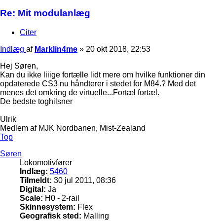
Re: Mit modulanlæg
Citer
Indlæg
af
Marklin4me
»
20 okt 2018, 22:53
Hej Søren,
Kan du ikke liiige fortælle lidt mere om hvilke funktioner din
opdaterede CS3 nu håndterer i stedet for M84.? Med det
menes det omkring de virtuelle...Fortæl fortæl.
De bedste toghilsner
Ulrik
Medlem af MJK Nordbanen, Mist-Zealand
Top
Søren
Lokomotivfører
Indlæg:
5460
Tilmeldt:
30 jul 2011, 08:36
Digital:
Ja
Scale:
H0 - 2-rail
Skinnesystem:
Flex
Geografisk sted:
Malling