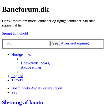
Baneforum.dk
Dansk forum om modeljernbaner og rigtige jernbaner. Stil dine
spørgsmål her.
Spring til indhold
Avanceret søgning
Søg
Hurtige links
Ubesvarede indlæg
Aktive emner
Log ind
Tilmeld
Boardindeks
Andet
Forumsupport
Søg
Sletning af konto