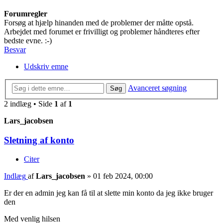
Forumregler
Forsøg at hjælp hinanden med de problemer der måtte opstå.
Arbejdet med forumet er frivilligt og problemer håndteres efter
bedste evne. :-)
Besvar
Udskriv emne
Avanceret søgning
Søg
2 indlæg • Side
1
af
1
Lars_jacobsen
Sletning af konto
Citer
Indlæg
af
Lars_jacobsen
»
01 feb 2024, 00:00
Er der en admin jeg kan få til at slette min konto da jeg ikke bruger
den
Med venlig hilsen