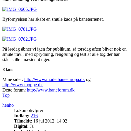
Byfornyelsen har skabt en smule kaos på baneterrænet.
På lørdag åbner vi igen for publikum, så torsdag aften bliver nok en
smule travl, med oprydning, rengøring og test af alle tog der har
stået stille i næsten 4 uger.
Klaus
Mine sider:
http://www.modelbaneeuropa.dk
og
http://www.moppe.dk
Dette forum:
http://www.baneforum.dk
Top
henho
Lokomotivfører
Indlæg:
216
Tilmeldt:
16 jul 2012, 14:02
Digital:
Ja