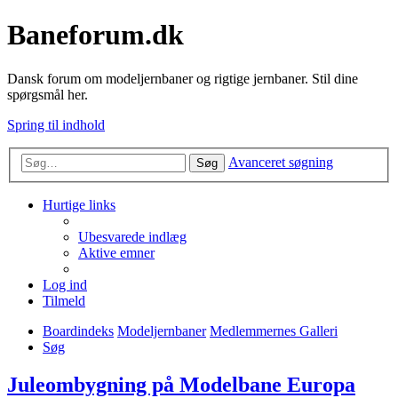
Baneforum.dk
Dansk forum om modeljernbaner og rigtige jernbaner. Stil dine
spørgsmål her.
Spring til indhold
Avanceret søgning
Søg
Hurtige links
Ubesvarede indlæg
Aktive emner
Log ind
Tilmeld
Boardindeks
Modeljernbaner
Medlemmernes Galleri
Søg
Juleombygning på Modelbane Europa