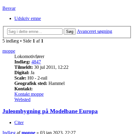
Besvar
Udskriv emne
Avanceret søgning
Søg
5 indlæg • Side
1
af
1
moppe
Lokomotivfører
Indlæg:
4847
Tilmeldt:
30 jul 2011, 12:22
Digital:
Ja
Scale:
H0 - 2-rail
Geografisk sted:
Hammel
Kontakt:
Kontakt moppe
Websted
Juleombygning på Modelbane Europa
Citer
Indlæg
af
moppe
»
03 jan 2023, 22:27