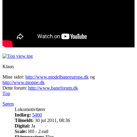
Klaus
Mine sider:
http://www.modelbaneeuropa.dk
og
http://www.moppe.dk
Dette forum:
http://www.baneforum.dk
Top
Søren
Lokomotivfører
Indlæg:
5460
Tilmeldt:
30 jul 2011, 08:36
Digital:
Ja
Scale:
H0 - 2-rail
Skinnesystem:
Flex