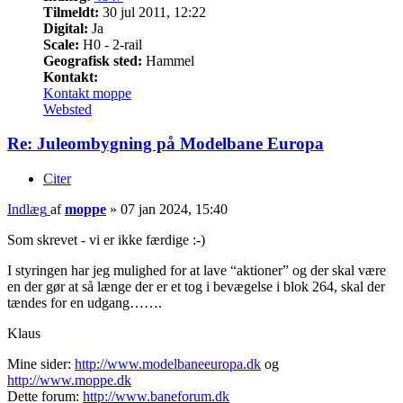
Tilmeldt:
30 jul 2011, 12:22
Digital:
Ja
Scale:
H0 - 2-rail
Geografisk sted:
Hammel
Kontakt:
Kontakt moppe
Websted
Re: Juleombygning på Modelbane Europa
Citer
Indlæg
af
moppe
»
07 jan 2024, 15:40
Som skrevet - vi er ikke færdige :-)
I styringen har jeg mulighed for at lave “aktioner” og der skal være
en der gør at så længe der er et tog i bevægelse i blok 264, skal der
tændes for en udgang…….
Klaus
Mine sider:
http://www.modelbaneeuropa.dk
og
http://www.moppe.dk
Dette forum:
http://www.baneforum.dk