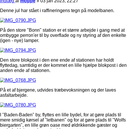
Indlæg
af
moppe
»
03 jan 2023, 22:27
Denne jul har stået i raffineringens tegn på modelbanen.
På den store "Bonn" station er et større arbejde i gang med at
ombygge perron'er til by overflade og ny styring af den enkelte
(igen - nye) lamper.
Den store blokpost i den ene ende af stationen har holdt
flyttedag, samtidig er der kommet en lille hjælpe blokpost i den
anden ende af stationen.
På et af bjergene, udvides træbevoksningen og der laves
asfaltarbejde.
I "Baden-Baden" by, flyttes en lille bydel, for at gøre plads til
mere smidig kørsel af "letbanen" og for at gøre plads til "Wolfs
biergarten", en lille grøn oase med øldrikkende gæster og