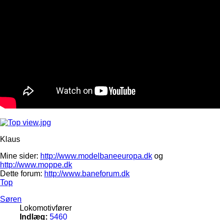
Klaus
Mine sider:
http://www.modelbaneeuropa.dk
og
http://www.moppe.dk
Dette forum:
http://www.baneforum.dk
Top
Søren
Lokomotivfører
Indlæg:
5460