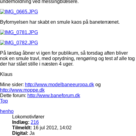
underholdning ved messingblæsere.
Byfornyelsen har skabt en smule kaos på baneterrænet.
På lørdag åbner vi igen for publikum, så torsdag aften bliver
nok en smule travl, med oprydning, rengøring og test af alle tog
der har stået stille i næsten 4 uger.
Klaus
Mine sider:
http://www.modelbaneeuropa.dk
og
http://www.moppe.dk
Dette forum:
http://www.baneforum.dk
Top
henho
Lokomotivfører
Indlæg:
216
Tilmeldt:
16 jul 2012, 14:02
Digital:
Ja