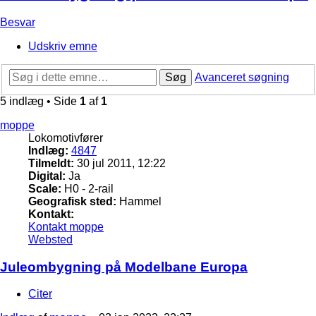
Besvar
Udskriv emne
Søg
Avanceret søgning
5 indlæg • Side
1
af
1
moppe
Lokomotivfører
Indlæg:
4847
Tilmeldt:
30 jul 2011, 12:22
Digital:
Ja
Scale:
H0 - 2-rail
Geografisk sted:
Hammel
Kontakt:
Kontakt moppe
Websted
Juleombygning på Modelbane Europa
Citer