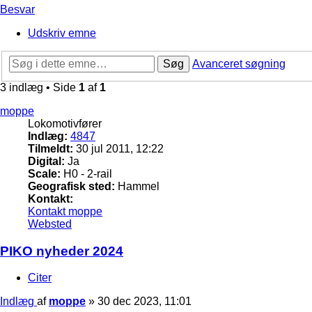
Besvar
Udskriv emne
Søg
Avanceret søgning
3 indlæg • Side
1
af
1
moppe
Lokomotivfører
Indlæg:
4847
Tilmeldt:
30 jul 2011, 12:22
Digital:
Ja
Scale:
H0 - 2-rail
Geografisk sted:
Hammel
Kontakt:
Kontakt moppe
Websted
PIKO nyheder 2024
Citer
Indlæg
af
moppe
»
30 dec 2023, 11:01