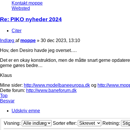
Kontakt moppe
Websted
Re: PIKO nyheder 2024
Citer
Indlæg
af
moppe
»
30 dec 2023, 13:10
Hov, den Desiro havde jeg overset….
Det er en okay konstruktion, men de måtte snart gerne opdater
gerne gøres bedre…
Klaus
Mine sider:
http://www.modelbaneeuropa.dk
og
http://www.mop
Dette forum:
http://www.baneforum.dk
Top
Besvar
Udskriv emne
Visning:
Sorter efter:
Retning: