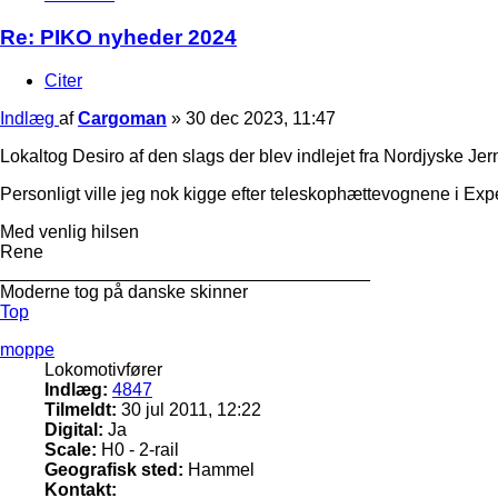
Re: PIKO nyheder 2024
Citer
Indlæg
af
Cargoman
»
30 dec 2023, 11:47
Lokaltog Desiro af den slags der blev indlejet fra Nordjyske J
Personligt ville jeg nok kigge efter teleskophættevognene i Expe
Med venlig hilsen
Rene
_____________________________________
Moderne tog på danske skinner
Top
moppe
Lokomotivfører
Indlæg:
4847
Tilmeldt:
30 jul 2011, 12:22
Digital:
Ja
Scale:
H0 - 2-rail
Geografisk sted:
Hammel
Kontakt: