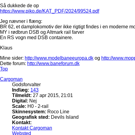
Så dukkede de op
https://www.piko.de/KAT_PDF/2024/99524.pdf
Jeg nævner i flæng:
BR 62, et damplokomotiv der ikke rigtigt findes i en moderne m
MY i rødbrun DSB og Altmark rail farver
En RS vogn med DSB containere.
Klaus
Mine sider:
http://www.modelbaneeuropa.dk
og
http://www.mop
Dette forum:
http://www.baneforum.dk
Top
Cargoman
Godsforvalter
Indlæg:
143
Tilmeldt:
27 apr 2015, 21:01
Digital:
Nej
Scale:
H0 - 2-rail
Skinnesystem:
Roco Line
Geografisk sted:
Devils Island
Kontakt:
Kontakt Cargoman
Websted