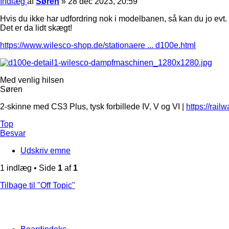
Indlæg
af
Søren
»
28 dec 2023, 20:59
Hvis du ikke har udfordring nok i modelbanen, så kan du jo evt.
Det er da lidt skægt!
https://www.wilesco-shop.de/stationaere ... d100e.html
Med venlig hilsen
Søren
2-skinne med CS3 Plus, tysk forbillede IV, V og VI |
https://rail
Top
Besvar
Udskriv emne
1 indlæg • Side
1
af
1
Tilbage til "Off Topic"