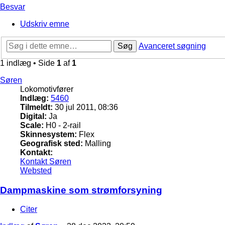
Besvar
Udskriv emne
Søg
Avanceret søgning
1 indlæg • Side
1
af
1
Søren
Lokomotivfører
Indlæg:
5460
Tilmeldt:
30 jul 2011, 08:36
Digital:
Ja
Scale:
H0 - 2-rail
Skinnesystem:
Flex
Geografisk sted:
Malling
Kontakt:
Kontakt Søren
Websted
Dampmaskine som strømforsyning
Citer