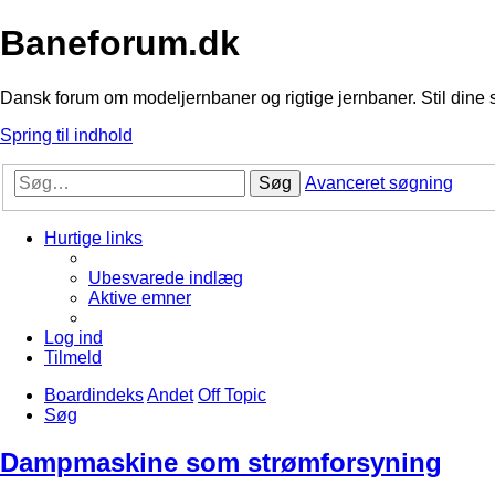
Baneforum.dk
Dansk forum om modeljernbaner og rigtige jernbaner. Stil dine 
Spring til indhold
Søg
Avanceret søgning
Hurtige links
Ubesvarede indlæg
Aktive emner
Log ind
Tilmeld
Boardindeks
Andet
Off Topic
Søg
Dampmaskine som strømforsyning