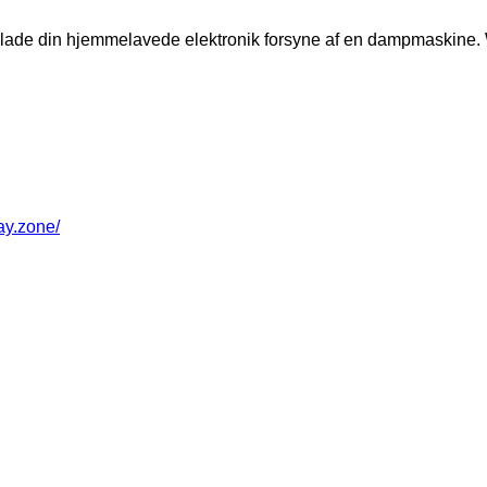
 lade din hjemmelavede elektronik forsyne af en dampmaskine. Wil
way.zone/