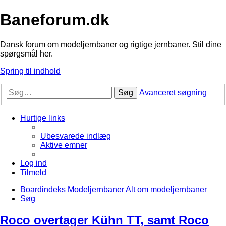
Baneforum.dk
Dansk forum om modeljernbaner og rigtige jernbaner. Stil dine
spørgsmål her.
Spring til indhold
Søg
Avanceret søgning
Hurtige links
Ubesvarede indlæg
Aktive emner
Log ind
Tilmeld
Boardindeks
Modeljernbaner
Alt om modeljernbaner
Søg
Roco overtager Kühn TT, samt Roco