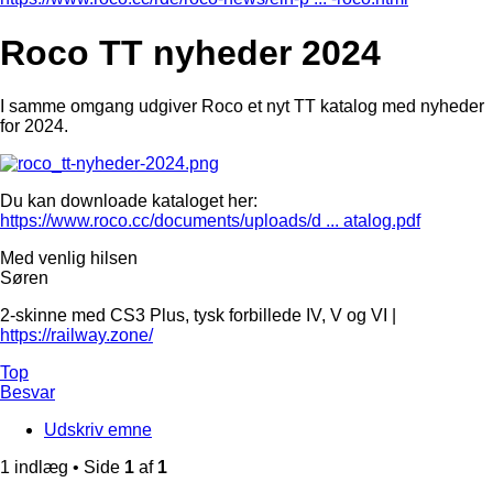
Roco TT nyheder 2024
I samme omgang udgiver Roco et nyt TT katalog med nyheder
for 2024.
Du kan downloade kataloget her:
https://www.roco.cc/documents/uploads/d ... atalog.pdf
Med venlig hilsen
Søren
2-skinne med CS3 Plus, tysk forbillede IV, V og VI |
https://railway.zone/
Top
Besvar
Udskriv emne
1 indlæg • Side
1
af
1