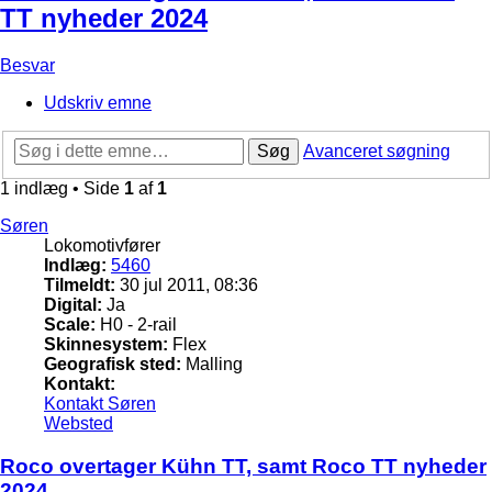
TT nyheder 2024
Besvar
Udskriv emne
Søg
Avanceret søgning
1 indlæg • Side
1
af
1
Søren
Lokomotivfører
Indlæg:
5460
Tilmeldt:
30 jul 2011, 08:36
Digital:
Ja
Scale:
H0 - 2-rail
Skinnesystem:
Flex
Geografisk sted:
Malling
Kontakt:
Kontakt Søren
Websted
Roco overtager Kühn TT, samt Roco TT nyheder
2024