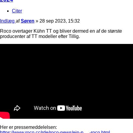
Citer
Indlæg
af
Søren
»
28 sep 2023, 15:32
Roco overtager Kühn TT og bliver dermed en af de største
producenter af TT modeller efter Tillig.
Her er pressemeddelelsen:
https://www.roco.cc/rde/roco-news/ein-p ... -roco.html