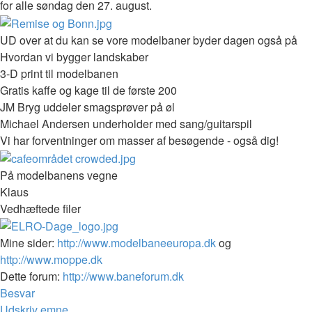
for alle søndag den 27. august.
UD over at du kan se vore modelbaner byder dagen også på
Hvordan vi bygger landskaber
3-D print til modelbanen
Gratis kaffe og kage til de første 200
JM Bryg uddeler smagsprøver på øl
Michael Andersen underholder med sang/guitarspil
Vi har forventninger om masser af besøgende - også dig!
På modelbanens vegne
Klaus
Vedhæftede filer
Mine sider:
http://www.modelbaneeuropa.dk
og
http://www.moppe.dk
Dette forum:
http://www.baneforum.dk
Top
Besvar
Udskriv emne