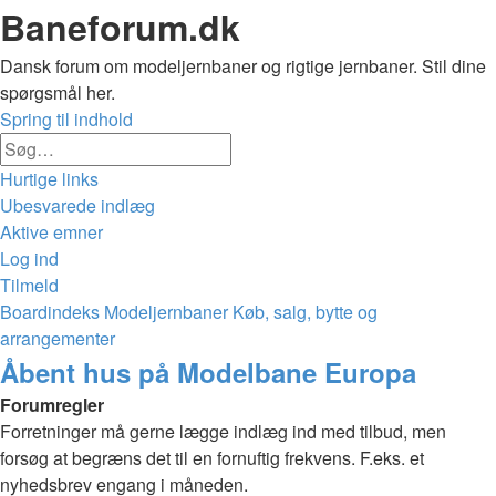
Baneforum.dk
Dansk forum om modeljernbaner og rigtige jernbaner. Stil dine
spørgsmål her.
Spring til indhold
Avanceret
Søg
søgning
Hurtige links
Ubesvarede indlæg
Aktive emner
Log ind
Tilmeld
Boardindeks
Modeljernbaner
Køb, salg, bytte og
arrangementer
Søg
Åbent hus på Modelbane Europa
Forumregler
Forretninger må gerne lægge indlæg ind med tilbud, men
forsøg at begræns det til en fornuftig frekvens. F.eks. et
nyhedsbrev engang i måneden.