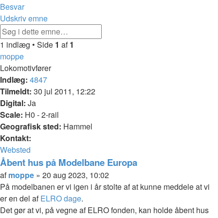
Besvar
Udskriv emne
Avanceret
Søg
søgning
1 indlæg • Side
1
af
1
moppe
Lokomotivfører
Indlæg:
4847
Tilmeldt:
30 jul 2011, 12:22
Digital:
Ja
Scale:
H0 - 2-rail
Geografisk sted:
Hammel
Kontakt:
Kontakt
Websted
moppe
Åbent hus på Modelbane Europa
Citer
Indlæg
af
moppe
»
20 aug 2023, 10:02
På modelbanen er vi igen i år stolte af at kunne meddele at vi
er en del af
ELRO dage
.
Det gør at vi, på vegne af ELRO fonden, kan holde åbent hus