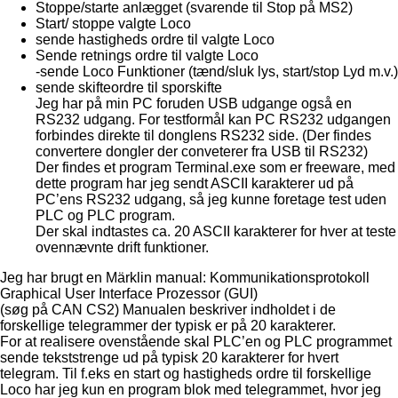
Stoppe/starte anlægget (svarende til Stop på MS2)
Start/ stoppe valgte Loco
sende hastigheds ordre til valgte Loco
Sende retnings ordre til valgte Loco
-sende Loco Funktioner (tænd/sluk lys, start/stop Lyd m.v.)
sende skifteordre til sporskifte
Jeg har på min PC foruden USB udgange også en
RS232 udgang. For testformål kan PC RS232 udgangen
forbindes direkte til donglens RS232 side. (Der findes
convertere dongler der conveterer fra USB til RS232)
Der findes et program Terminal.exe som er freeware, med
dette program har jeg sendt ASCII karakterer ud på
PC’ens RS232 udgang, så jeg kunne foretage test uden
PLC og PLC program.
Der skal indtastes ca. 20 ASCII karakterer for hver at teste
ovennævnte drift funktioner.
Jeg har brugt en Märklin manual: Kommunikationsprotokoll
Graphical User Interface Prozessor (GUI)
(søg på CAN CS2) Manualen beskriver indholdet i de
forskellige telegrammer der typisk er på 20 karakterer.
For at realisere ovenstående skal PLC’en og PLC programmet
sende tekststrenge ud på typisk 20 karakterer for hvert
telegram. Til f.eks en start og hastigheds ordre til forskellige
Loco har jeg kun en program blok med telegrammet, hvor jeg