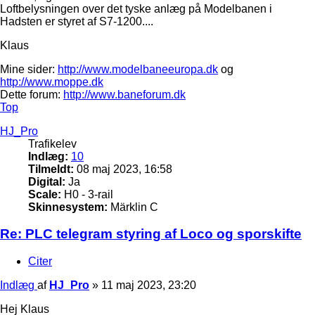
Loftbelysningen over det tyske anlæg på Modelbanen i
Hadsten er styret af S7-1200....
Klaus
Mine sider:
http://www.modelbaneeuropa.dk
og
http://www.moppe.dk
Dette forum:
http://www.baneforum.dk
Top
HJ_Pro
Trafikelev
Indlæg:
10
Tilmeldt:
08 maj 2023, 16:58
Digital:
Ja
Scale:
H0 - 3-rail
Skinnesystem:
Märklin C
Re: PLC telegram styring af Loco og sporskifte
Citer
Indlæg
af
HJ_Pro
»
11 maj 2023, 23:20
Hej Klaus