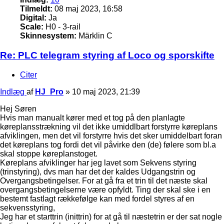
Tilmeldt:
08 maj 2023, 16:58
Digital:
Ja
Scale:
H0 - 3-rail
Skinnesystem:
Märklin C
Re: PLC telegram styring af Loco og sporskifte
Citer
Indlæg
af
HJ_Pro
»
10 maj 2023, 21:39
Hej Søren
Hvis man manualt kører med et tog på den planlagte
køreplansstrækning vil det ikke umiddlbart forstyrre køreplans
afviklingen, men det vil forstyrre hvis det sker umiddelbart foran
det køreplans tog fordi det vil påvirke den (de) følere som bl.a
skal stoppe køreplanstoget.
Køreplans afviklinger har jeg lavet som Sekvens styring
(trinstyring), dvs man har det der kaldes Udgangstrin og
Overgangsbetingelser. For at gå fra et trin til det næste skal
overgangsbetingelserne være opfyldt. Ting der skal ske i en
bestemt fastlagt rækkefølge kan med fordel styres af en
sekvensstyring,
Jeg har et starttrin (inittrin) for at gå til næstetrin er der sat nogle