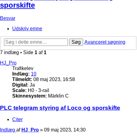
sporskifte
Besvar
Udskriv emne
Søg
Avanceret søgning
7 indlæg • Side
1
af
1
HJ_Pro
Trafikelev
Indlæg:
10
Tilmeldt:
08 maj 2023, 16:58
Digital:
Ja
Scale:
H0 - 3-rail
Skinnesystem:
Märklin C
PLC telegram styring af Loco og sporskifte
Citer
Indlæg
af
HJ_Pro
»
09 maj 2023, 14:30