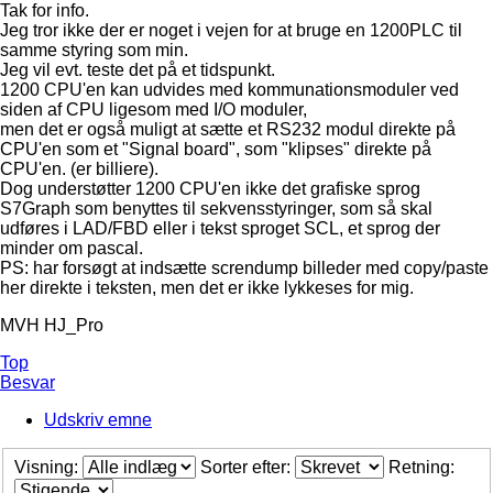
Tak for info.
Jeg tror ikke der er noget i vejen for at bruge en 1200PLC til
samme styring som min.
Jeg vil evt. teste det på et tidspunkt.
1200 CPU'en kan udvides med kommunationsmoduler ved
siden af CPU ligesom med I/O moduler,
men det er også muligt at sætte et RS232 modul direkte på
CPU'en som et "Signal board", som "klipses" direkte på
CPU'en. (er billiere).
Dog understøtter 1200 CPU'en ikke det grafiske sprog
S7Graph som benyttes til sekvensstyringer, som så skal
udføres i LAD/FBD eller i tekst sproget SCL, et sprog der
minder om pascal.
PS: har forsøgt at indsætte screndump billeder med copy/paste
her direkte i teksten, men det er ikke lykkeses for mig.
MVH HJ_Pro
Top
Besvar
Udskriv emne
Visning:
Sorter efter:
Retning: