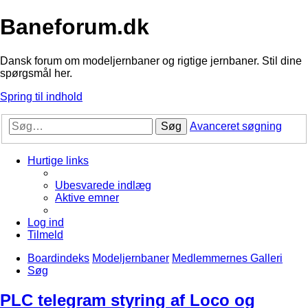
Baneforum.dk
Dansk forum om modeljernbaner og rigtige jernbaner. Stil dine
spørgsmål her.
Spring til indhold
Søg
Avanceret søgning
Hurtige links
Ubesvarede indlæg
Aktive emner
Log ind
Tilmeld
Boardindeks
Modeljernbaner
Medlemmernes Galleri
Søg
PLC telegram styring af Loco og