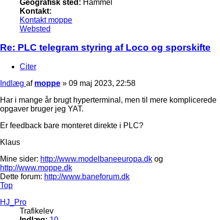
Geografisk sted:
Hammel
Kontakt:
Kontakt moppe
Websted
Re: PLC telegram styring af Loco og sporskifte
Citer
Indlæg
af
moppe
»
09 maj 2023, 22:58
Har i mange år brugt hyperterminal, men til mere komplicerede
opgaver bruger jeg YAT.
Er feedback bare monteret direkte i PLC?
Klaus
Mine sider:
http://www.modelbaneeuropa.dk
og
http://www.moppe.dk
Dette forum:
http://www.baneforum.dk
Top
HJ_Pro
Trafikelev
Indlæg:
10