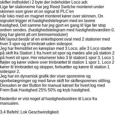
skifter indholdet i 2 byte der indeholder Loco adr.
Lige før stationerne har jeg Reed Switche monteret under
skinnen som giver et on signal til PLC'en
når loko med en magnet monteret kører over skinnen. On
signalet trigger et hastighedstelegram med en lavere
hastighed, Det samme har jeg gjort en gang til lige før stop
ordren sendes. (hastighedstelegram med hastighedsværdien 0.
(jeg har glemt alt om bremsemoduler)
Mit layout består af en enkeltsporet oval med 2 stationer med
hver 3 spor og et trinbræt uden sidespor.
Jeg har fremstillet en køreplan med 3 Loco, alle 3 Loco starter
på skift fra Station 1 fra hvert sit spor og mødes alle på station 2
på hvert sit spor. Her returnerer loko 3 til station1 spor 3, Loco 1
fløjter og kører videre over trinbrættet til station 1 spor 1. Loco 2
kører til trinbrættet og stopper, fortsætter og køere til station 1
sidespor 2.
Jeg har en dynamisk grafik der viser sporerene og
sporbelægninger og med farve skift for skiftesporenes stilling.
Desuden er der Button for manual kørsel for hvert tog med
Frem Bak Hastighed 25% 50% og kryb hastighed.
Nedenfor er vist noget af hastighedsordren til Loco fra
manualen.
3.4 Befehl: Lok Geschwindigkeit