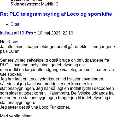
Skinnesystem:
Märklin C
Re: PLC telegram styring af Loco og sporskifte
Citer
Indlæg
af
HJ_Pro
»
10 maj 2023, 22:10
Hej Klaus
Ja, alle mine tilbagemeldinger on/off går direkte til indgangene
på PLC'en,
Senere vil jeg selvfølgelig også bruge on off udgangene fra
PLC til bygningsbelysning, gadebelysning mv.
men indtil nu forgår alle udgange via telegramme til banen via
Gleisboxen.
Jeg har lagt en Loco lyddekoder ind i stationsbygningen,
således at jeg kan lave meddelser der kommer fra
stationsbygningen. Jeg har så lagt en indtalt lydfil i decoderen
som siger at toget kører til Kalumborg. De fysiske udgange fra
decoderen i stationsbygningen bruger jeg til indebelysning i
stationsbygningen.
Jeg styrer det så vha Loco Funktioner.
Med venlig hilsen