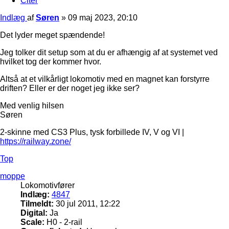
Citer
Indlæg
af
Søren
»
09 maj 2023, 20:10
Det lyder meget spændende!
Jeg tolker dit setup som at du er afhængig af at systemet ved
hvilket tog der kommer hvor.
Altså at et vilkårligt lokomotiv med en magnet kan forstyrre
driften? Eller er der noget jeg ikke ser?
Med venlig hilsen
Søren
2-skinne med CS3 Plus, tysk forbillede IV, V og VI |
https://railway.zone/
Top
moppe
Lokomotivfører
Indlæg:
4847
Tilmeldt:
30 jul 2011, 12:22
Digital:
Ja
Scale:
H0 - 2-rail