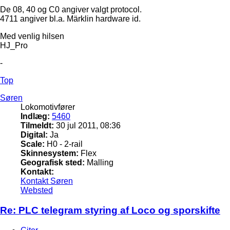
De 08, 40 og C0 angiver valgt protocol.
4711 angiver bl.a. Märklin hardware id.
Med venlig hilsen
HJ_Pro
-
Top
Søren
Lokomotivfører
Indlæg:
5460
Tilmeldt:
30 jul 2011, 08:36
Digital:
Ja
Scale:
H0 - 2-rail
Skinnesystem:
Flex
Geografisk sted:
Malling
Kontakt:
Kontakt Søren
Websted
Re: PLC telegram styring af Loco og sporskifte