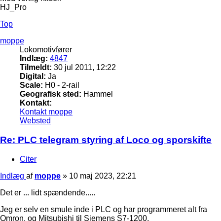
HJ_Pro
Top
moppe
Lokomotivfører
Indlæg:
4847
Tilmeldt:
30 jul 2011, 12:22
Digital:
Ja
Scale:
H0 - 2-rail
Geografisk sted:
Hammel
Kontakt:
Kontakt moppe
Websted
Re: PLC telegram styring af Loco og sporskifte
Citer
Indlæg
af
moppe
»
10 maj 2023, 22:21
Det er ... lidt spændende.....
Jeg er selv en smule inde i PLC og har programmeret alt fra
Omron, og Mitsubishi til Siemens S7-1200.