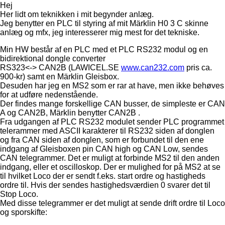
Hej
Her lidt om teknikken i mit begynder anlæg.
Jeg benytter en PLC til styring af mit Märklin H0 3 C skinne
anlæg og mfx, jeg interesserer mig mest for det tekniske.
Min HW består af en PLC med et PLC RS232 modul og en
bidirektional dongle converter
RS323<-> CAN2B (LAWICEL.SE
www.can232.com
pris ca.
900-kr) samt en Märklin Gleisbox.
Desuden har jeg en MS2 som er rar at have, men ikke behøves
for at udføre nedenstående.
Der findes mange forskellige CAN busser, de simpleste er CAN
A og CAN2B, Märklin benytter CAN2B .
Fra udgangen af PLC RS232 modulet sender PLC programmet
telerammer med ASCII karakterer til RS232 siden af donglen
og fra CAN siden af donglen, som er forbundet til den ene
indgang af Gleisboxen pin CAN high og CAN Low, sendes
CAN telegrammer. Det er muligt at forbinde MS2 til den anden
indgang, eller et oscilloskop. Der er mulighed for på MS2 at se
til hvilket Loco der er sendt f.eks. start ordre og hastigheds
ordre til. Hvis der sendes hastighedsværdien 0 svarer det til
Stop Loco.
Med disse telegrammer er det muligt at sende drift ordre til Loco
og sporskifte: