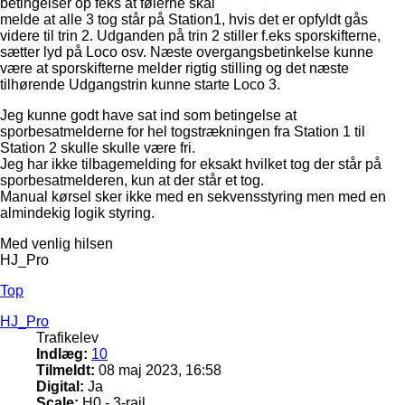
betingelser op feks at følerne skal
melde at alle 3 tog står på Station1, hvis det er opfyldt gås
videre til trin 2. Udganden på trin 2 stiller f.eks sporskifterne,
sætter lyd på Loco osv. Næste overgangsbetinkelse kunne
være at sporskifterne melder rigtig stilling og det næste
tilhørende Udgangstrin kunne starte Loco 3.
Jeg kunne godt have sat ind som betingelse at
sporbesatmelderne for hel togstrækningen fra Station 1 til
Station 2 skulle skulle være fri.
Jeg har ikke tilbagemelding for eksakt hvilket tog der står på
sporbesatmelderen, kun at der står et tog.
Manual kørsel sker ikke med en sekvensstyring men med en
almindekig logik styring.
Med venlig hilsen
HJ_Pro
Top
HJ_Pro
Trafikelev
Indlæg:
10
Tilmeldt:
08 maj 2023, 16:58
Digital:
Ja
Scale:
H0 - 3-rail