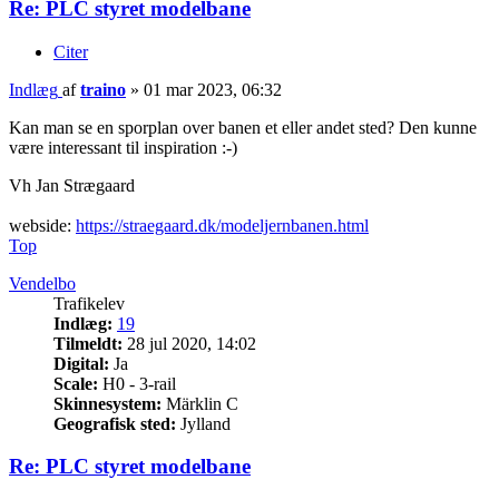
Re: PLC styret modelbane
Citer
Indlæg
af
traino
»
01 mar 2023, 06:32
Kan man se en sporplan over banen et eller andet sted? Den kunne
være interessant til inspiration :-)
Vh Jan Strægaard
webside:
https://straegaard.dk/modeljernbanen.html
Top
Vendelbo
Trafikelev
Indlæg:
19
Tilmeldt:
28 jul 2020, 14:02
Digital:
Ja
Scale:
H0 - 3-rail
Skinnesystem:
Märklin C
Geografisk sted:
Jylland
Re: PLC styret modelbane