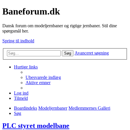
Baneforum.dk
Dansk forum om modeljernbaner og rigtige jernbaner. Stil dine
spørgsmål her.
Spring til indhold
Avanceret søgning
Søg
Hurtige links
Ubesvarede indlæg
Aktive emner
Log ind
Tilmeld
Boardindeks
Modeljernbaner
Medlemmernes Galleri
Søg
PLC styret modelbane