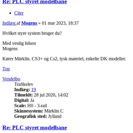
Re: PLC styret modelbane
Citer
Indlæg
af
Mogens
»
01 mar 2023, 18:37
Hvilket styre system bruger du?
Med venlig hilsen
Mogens
Kører Märklin. CS3+ og Cs2, tysk materiel, enkelte DK modeller.
Top
Vendelbo
Trafikelev
Indlæg:
19
Tilmeldt:
28 jul 2020, 14:02
Digital:
Ja
Scale:
H0 - 3-rail
Skinnesystem:
Märklin C
Geografisk sted:
Jylland
Re: PLC styret modelbane