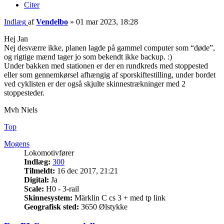
Citer
Indlæg
af
Vendelbo
»
01 mar 2023, 18:28
Hej Jan
Nej desværre ikke, planen lagde på gammel computer som “døde”,
og rigtige mænd tager jo som bekendt ikke backup. :)
Under bakken med stationen er der en rundkreds med stoppested
eller som gennemkørsel afhængig af sporskiftestilling, under bordet
ved cyklisten er der også skjulte skinnestrækninger med 2
stoppesteder.
Mvh Niels
Top
Mogens
Lokomotivfører
Indlæg:
300
Tilmeldt:
16 dec 2017, 21:21
Digital:
Ja
Scale:
H0 - 3-rail
Skinnesystem:
Märklin C cs 3 + med tp link
Geografisk sted:
3650 Ølstykke