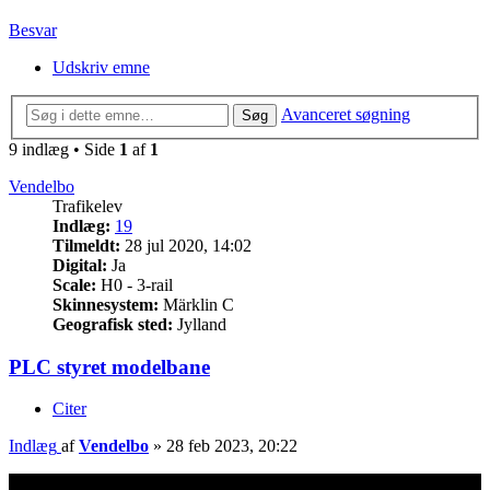
Besvar
Udskriv emne
Avanceret søgning
Søg
9 indlæg • Side
1
af
1
Vendelbo
Trafikelev
Indlæg:
19
Tilmeldt:
28 jul 2020, 14:02
Digital:
Ja
Scale:
H0 - 3-rail
Skinnesystem:
Märklin C
Geografisk sted:
Jylland
PLC styret modelbane
Citer
Indlæg
af
Vendelbo
»
28 feb 2023, 20:22