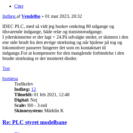
Citer
Indlæg
af
Vendelbo
»
01 mar 2023, 20:32
IDEC PLC, med så vidt jeg husker omkring 80 udgange og
tilsvarende indgange, både relæ og transistorudgange.
I yderskinnerne er der lagt + 24.På udvalgte steder, er skinnen i den
ene side brudt fra den øvrige strækning og når hjulene på tog og
lokomotiver passerer fungerer det som en kontaktsæt til
indgange.For at kompensere for den manglende forbindelse i den
brudte strækning er der monteret dioder.
Top
hxmiesa
Trafikelev
Indlæg:
12
Tilmeldt:
01 feb 2021, 12:48
Digital:
Nej
Scale:
H0 - 3-rail
Skinnesystem:
Märklin K
Re: PLC styret modelbane