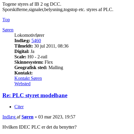
Togene styres af IB 2 og DCC.
Sporskifterne,signaler,belysning,togstop etc. styres af PLC.
Top
Søren
Lokomotivfører
Indlæg:
5460
Tilmeldt:
30 jul 2011, 08:36
Digital:
Ja
Scale:
H0 - 2-rail
Skinnesystem:
Flex
Geografisk sted:
Malling
Kontakt:
Kontakt Søren
Websted
Re: PLC styret modelbane
Citer
Indlæg
af
Søren
»
03 mar 2023, 19:57
Hvilken IDEC PLC er det du benytter?