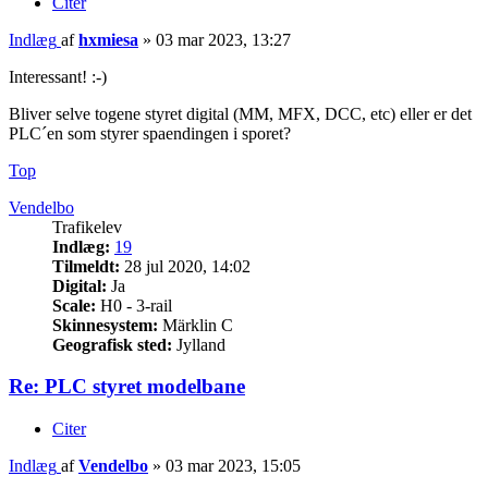
Citer
Indlæg
af
hxmiesa
»
03 mar 2023, 13:27
Interessant! :-)
Bliver selve togene styret digital (MM, MFX, DCC, etc) eller er det
PLC´en som styrer spaendingen i sporet?
Top
Vendelbo
Trafikelev
Indlæg:
19
Tilmeldt:
28 jul 2020, 14:02
Digital:
Ja
Scale:
H0 - 3-rail
Skinnesystem:
Märklin C
Geografisk sted:
Jylland
Re: PLC styret modelbane
Citer
Indlæg
af
Vendelbo
»
03 mar 2023, 15:05