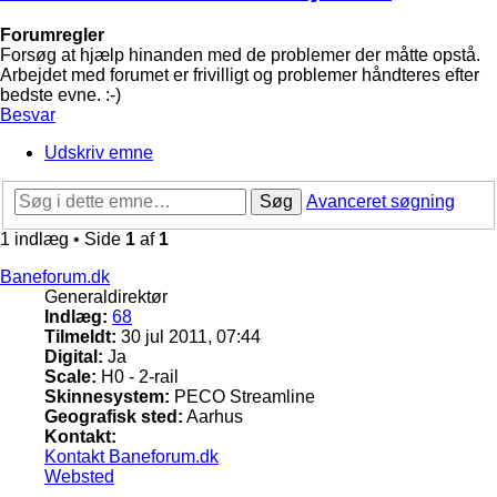
Forumregler
Forsøg at hjælp hinanden med de problemer der måtte opstå.
Arbejdet med forumet er frivilligt og problemer håndteres efter
bedste evne. :-)
Besvar
Udskriv emne
Søg
Avanceret søgning
1 indlæg • Side
1
af
1
Baneforum.dk
Generaldirektør
Indlæg:
68
Tilmeldt:
30 jul 2011, 07:44
Digital:
Ja
Scale:
H0 - 2-rail
Skinnesystem:
PECO Streamline
Geografisk sted:
Aarhus
Kontakt:
Kontakt Baneforum.dk
Websted