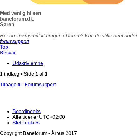
Med venlig hilsen
baneforum.dk,
Søren
Har du spørgsmål til brugen af forum? Kan du stille dem under
forumsupport
Top
Besvar
Udskriv emne
1 indlæg • Side
1
af
1
Tilbage til "Forumsupport"
Boardindeks
Alle tider er
UTC+02:00
Slet cookies
Copyright Baneforum - Århus 2017