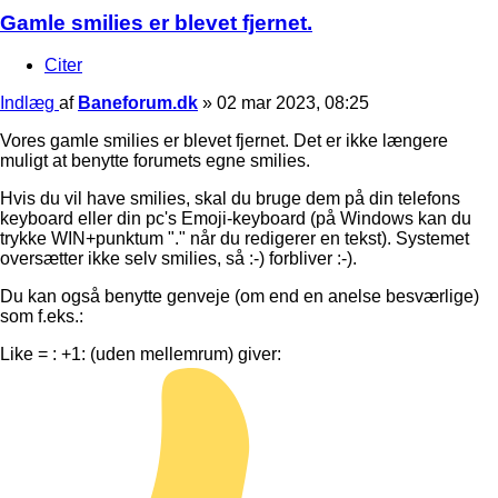
Gamle smilies er blevet fjernet.
Citer
Indlæg
af
Baneforum.dk
»
02 mar 2023, 08:25
Vores gamle smilies er blevet fjernet. Det er ikke længere
muligt at benytte forumets egne smilies.
Hvis du vil have smilies, skal du bruge dem på din telefons
keyboard eller din pc's Emoji-keyboard (på Windows kan du
trykke WIN+punktum "." når du redigerer en tekst). Systemet
oversætter ikke selv smilies, så :-) forbliver :-).
Du kan også benytte genveje (om end en anelse besværlige)
som f.eks.:
Like = : +1: (uden mellemrum) giver: