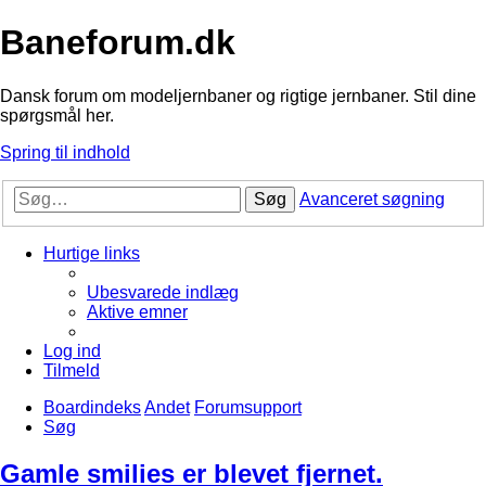
Baneforum.dk
Dansk forum om modeljernbaner og rigtige jernbaner. Stil dine
spørgsmål her.
Spring til indhold
Søg
Avanceret søgning
Hurtige links
Ubesvarede indlæg
Aktive emner
Log ind
Tilmeld
Boardindeks
Andet
Forumsupport
Søg
Gamle smilies er blevet fjernet.