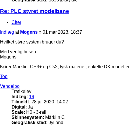
Re: PLC styret modelbane
Citer
Indlæg
af
Mogens
»
01 mar 2023, 18:37
Hvilket styre system bruger du?
Med venlig hilsen
Mogens
Kører Märklin. CS3+ og Cs2, tysk materiel, enkelte DK modeller
Top
Vendelbo
Trafikelev
Indlæg:
19
Tilmeldt:
28 jul 2020, 14:02
Digital:
Ja
Scale:
H0 - 3-rail
Skinnesystem:
Märklin C
Geografisk sted:
Jylland