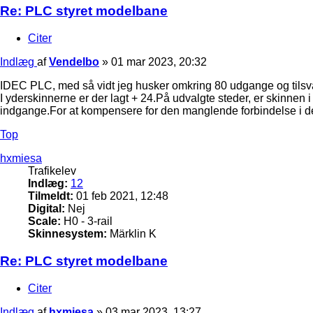
Re: PLC styret modelbane
Citer
Indlæg
af
Vendelbo
»
01 mar 2023, 20:32
IDEC PLC, med så vidt jeg husker omkring 80 udgange og tilsv
I yderskinnerne er der lagt + 24.På udvalgte steder, er skinnen 
indgange.For at kompensere for den manglende forbindelse i de
Top
hxmiesa
Trafikelev
Indlæg:
12
Tilmeldt:
01 feb 2021, 12:48
Digital:
Nej
Scale:
H0 - 3-rail
Skinnesystem:
Märklin K
Re: PLC styret modelbane
Citer
Indlæg
af
hxmiesa
»
03 mar 2023, 13:27