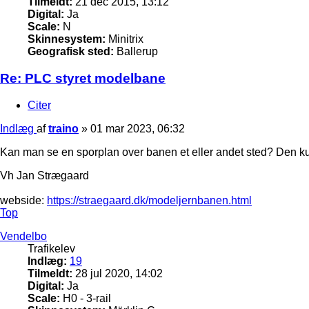
Tilmeldt:
21 dec 2015, 13:12
Digital:
Ja
Scale:
N
Skinnesystem:
Minitrix
Geografisk sted:
Ballerup
Re: PLC styret modelbane
Citer
Indlæg
af
traino
»
01 mar 2023, 06:32
Kan man se en sporplan over banen et eller andet sted? Den kunn
Vh Jan Strægaard
webside:
https://straegaard.dk/modeljernbanen.html
Top
Vendelbo
Trafikelev
Indlæg:
19
Tilmeldt:
28 jul 2020, 14:02
Digital:
Ja
Scale:
H0 - 3-rail