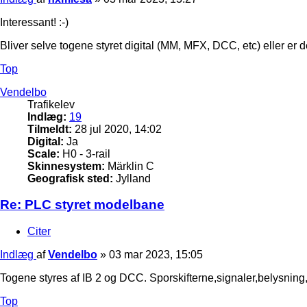
Interessant! :-)
Bliver selve togene styret digital (MM, MFX, DCC, etc) eller er
Top
Vendelbo
Trafikelev
Indlæg:
19
Tilmeldt:
28 jul 2020, 14:02
Digital:
Ja
Scale:
H0 - 3-rail
Skinnesystem:
Märklin C
Geografisk sted:
Jylland
Re: PLC styret modelbane
Citer
Indlæg
af
Vendelbo
»
03 mar 2023, 15:05
Togene styres af IB 2 og DCC. Sporskifterne,signaler,belysning,
Top