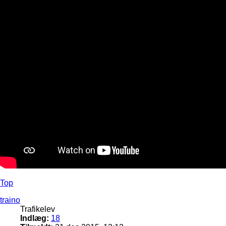
Top
traino
Trafikelev
Indlæg:
18