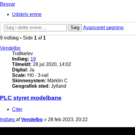
Besvar
Udskriv emne
Søg
Avanceret søgning
9 indlæg • Side
1
af
1
Vendelbo
Trafikelev
Indlæg:
19
Tilmeldt:
28 jul 2020, 14:02
Digital:
Ja
Scale:
H0 - 3-rail
Skinnesystem:
Märklin C
Geografisk sted:
Jylland
PLC styret modelbane
Citer
Indlæg
af
Vendelbo
»
28 feb 2023, 20:22