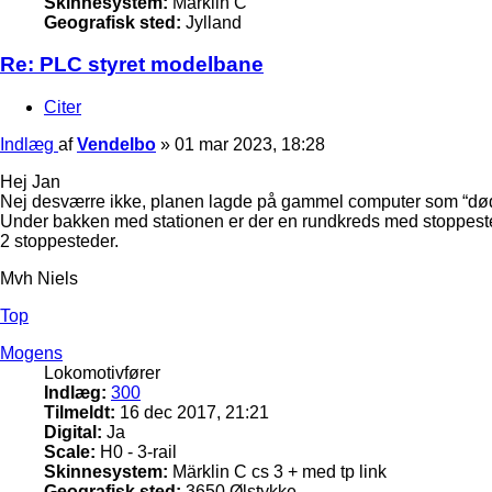
Skinnesystem:
Märklin C
Geografisk sted:
Jylland
Re: PLC styret modelbane
Citer
Indlæg
af
Vendelbo
»
01 mar 2023, 18:28
Hej Jan
Nej desværre ikke, planen lagde på gammel computer som “døde
Under bakken med stationen er der en rundkreds med stoppested
2 stoppesteder.
Mvh Niels
Top
Mogens
Lokomotivfører
Indlæg:
300
Tilmeldt:
16 dec 2017, 21:21
Digital:
Ja
Scale:
H0 - 3-rail
Skinnesystem:
Märklin C cs 3 + med tp link
Geografisk sted:
3650 Ølstykke