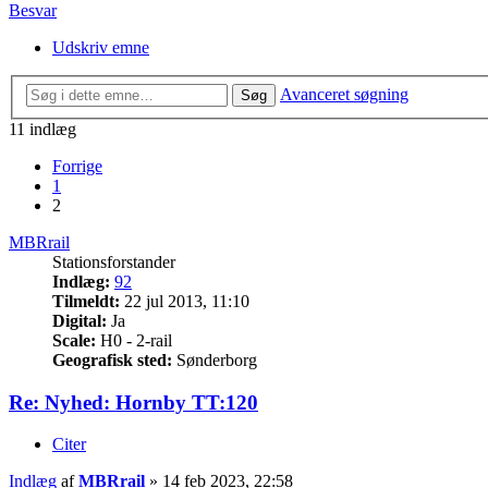
Besvar
Udskriv emne
Avanceret søgning
Søg
11 indlæg
Forrige
1
2
MBRrail
Stationsforstander
Indlæg:
92
Tilmeldt:
22 jul 2013, 11:10
Digital:
Ja
Scale:
H0 - 2-rail
Geografisk sted:
Sønderborg
Re: Nyhed: Hornby TT:120
Citer
Indlæg
af
MBRrail
»
14 feb 2023, 22:58