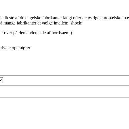
de fleste af de engelske fabrikanter langt efter de øvrige europæiske m
 så mange fabrikanter at vælge imellem :shock:
er over på den anden side af nordsøen ;)
ivate operatører