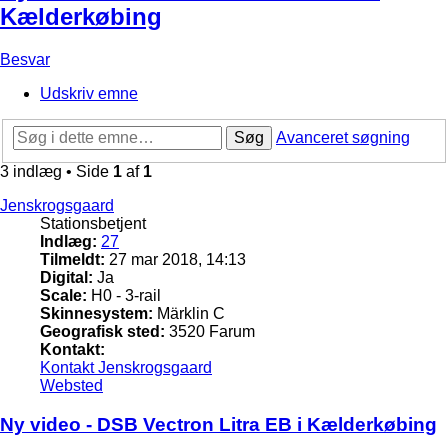
Kælderkøbing
Besvar
Udskriv emne
Søg
Avanceret søgning
3 indlæg • Side
1
af
1
Jenskrogsgaard
Stationsbetjent
Indlæg:
27
Tilmeldt:
27 mar 2018, 14:13
Digital:
Ja
Scale:
H0 - 3-rail
Skinnesystem:
Märklin C
Geografisk sted:
3520 Farum
Kontakt:
Kontakt Jenskrogsgaard
Websted
Ny video - DSB Vectron Litra EB i Kælderkøbing