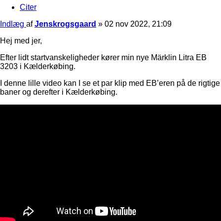
Citer
Indlæg
af
Jenskrogsgaard
»
02 nov 2022, 21:09
Hej med jer,
Efter lidt startvanskeligheder kører min nye Märklin Litra EB
3203 i Kælderkøbing.
I denne lille video kan I se et par klip med EB’eren på de rigtige
baner og derefter i Kælderkøbing.