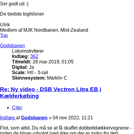
Ser godt ud :)
De bedste toghilsner
Ulrik
Medlem af MJK Nordbanen, Mist-Zealand
Top
Godsbanen
Lokomotivfører
Indlæg:
362
Tilmeldt:
28 mar 2019, 01:05
Digital:
Ja
Scale:
H0 - 3-rail
Skinnesystem:
Märklin C
Re: Ny video - DSB Vectron Litra EB i
Kælderkøbing
Citer
Indlæg
af
Godsbanen
»
04 nov 2022, 11:21
Flot, som altid. Du må se at få skaffet dobbeltdækkervognene -
inden de bliver udsolgt (ved ikke om der er risiko for det).