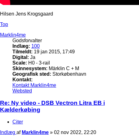
Hilsen Jens Krogsgaard
Top
Marklin4me
Godsforvalter
Indlæg:
100
Tilmeldt:
19 jan 2015, 17:49
Digital:
Ja
Scale:
H0 - 3-rail
Skinnesystem:
Märklin C + M
Geografisk sted:
Storkøbenhavn
Kontakt:
Kontakt Marklin4me
Websted
Re: Ny video - DSB Vectron Litra EB i
Kælderkøbing
Citer
Indlæg
af
Marklin4me
»
02 nov 2022, 22:20