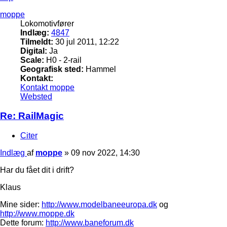
moppe
Lokomotivfører
Indlæg:
4847
Tilmeldt:
30 jul 2011, 12:22
Digital:
Ja
Scale:
H0 - 2-rail
Geografisk sted:
Hammel
Kontakt:
Kontakt moppe
Websted
Re: RailMagic
Citer
Indlæg
af
moppe
»
09 nov 2022, 14:30
Har du fået dit i drift?
Klaus
Mine sider:
http://www.modelbaneeuropa.dk
og
http://www.moppe.dk
Dette forum:
http://www.baneforum.dk