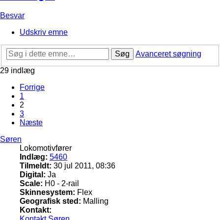
Besvar
Udskriv emne
Søg
Avanceret søgning
29 indlæg
Forrige
1
2
3
Næste
Søren
Lokomotivfører
Indlæg:
5460
Tilmeldt:
30 jul 2011, 08:36
Digital:
Ja
Scale:
H0 - 2-rail
Skinnesystem:
Flex
Geografisk sted:
Malling
Kontakt:
Kontakt Søren