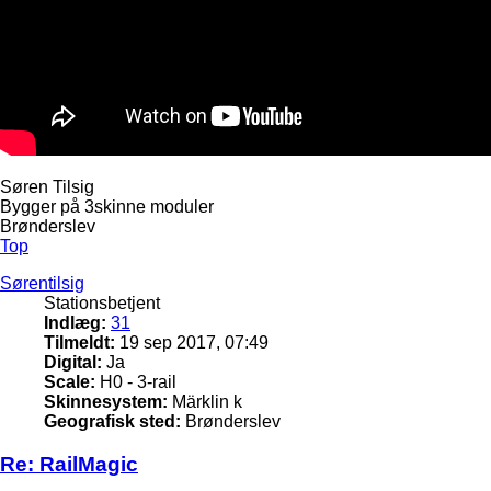
Søren Tilsig
Bygger på 3skinne moduler
Brønderslev
Top
Sørentilsig
Stationsbetjent
Indlæg:
31
Tilmeldt:
19 sep 2017, 07:49
Digital:
Ja
Scale:
H0 - 3-rail
Skinnesystem:
Märklin k
Geografisk sted:
Brønderslev
Re: RailMagic