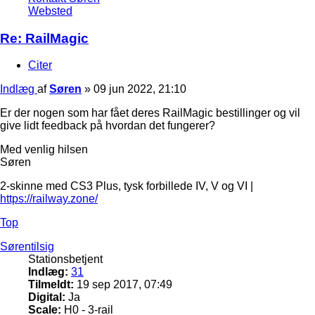
Websted
Re: RailMagic
Citer
Indlæg
af
Søren
»
09 jun 2022, 21:10
Er der nogen som har fået deres RailMagic bestillinger og vil
give lidt feedback på hvordan det fungerer?
Med venlig hilsen
Søren
2-skinne med CS3 Plus, tysk forbillede IV, V og VI |
https://railway.zone/
Top
Sørentilsig
Stationsbetjent
Indlæg:
31
Tilmeldt:
19 sep 2017, 07:49
Digital:
Ja
Scale:
H0 - 3-rail