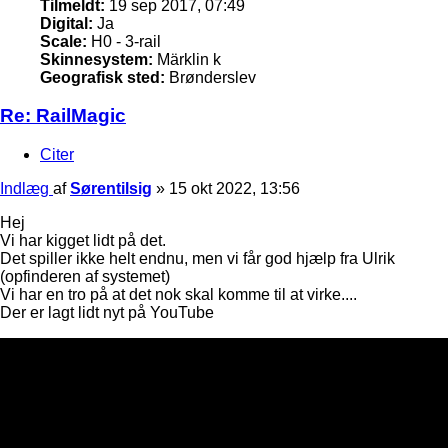
Tilmeldt:
19 sep 2017, 07:49
Digital:
Ja
Scale:
H0 - 3-rail
Skinnesystem:
Märklin k
Geografisk sted:
Brønderslev
Re: RailMagic
Citer
Indlæg
af
Sørentilsig
»
15 okt 2022, 13:56
Hej
Vi har kigget lidt på det.
Det spiller ikke helt endnu, men vi får god hjælp fra Ulrik
(opfinderen af systemet)
Vi har en tro på at det nok skal komme til at virke....
Der er lagt lidt nyt på YouTube