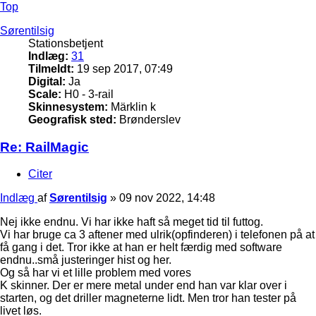
Top
Sørentilsig
Stationsbetjent
Indlæg:
31
Tilmeldt:
19 sep 2017, 07:49
Digital:
Ja
Scale:
H0 - 3-rail
Skinnesystem:
Märklin k
Geografisk sted:
Brønderslev
Re: RailMagic
Citer
Indlæg
af
Sørentilsig
»
09 nov 2022, 14:48
Nej ikke endnu. Vi har ikke haft så meget tid til futtog.
Vi har bruge ca 3 aftener med ulrik(opfinderen) i telefonen på at
få gang i det. Tror ikke at han er helt færdig med software
endnu..små justeringer hist og her.
Og så har vi et lille problem med vores
K skinner. Der er mere metal under end han var klar over i
starten, og det driller magneterne lidt. Men tror han tester på
livet løs.