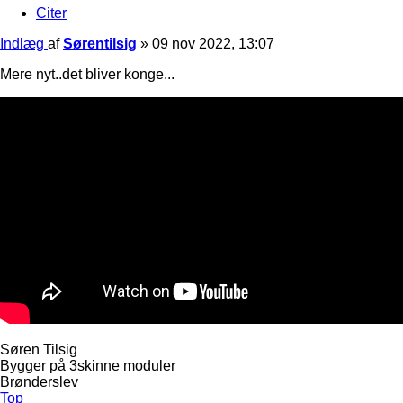
Citer
Indlæg
af
Sørentilsig
»
09 nov 2022, 13:07
Mere nyt..det bliver konge...
Søren Tilsig
Bygger på 3skinne moduler
Brønderslev
Top