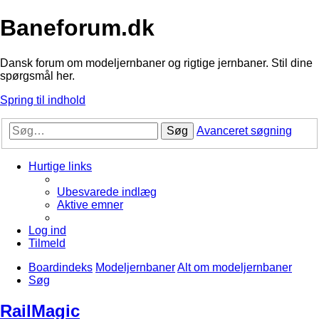
Baneforum.dk
Dansk forum om modeljernbaner og rigtige jernbaner. Stil dine
spørgsmål her.
Spring til indhold
Søg
Avanceret søgning
Hurtige links
Ubesvarede indlæg
Aktive emner
Log ind
Tilmeld
Boardindeks
Modeljernbaner
Alt om modeljernbaner
Søg
RailMagic