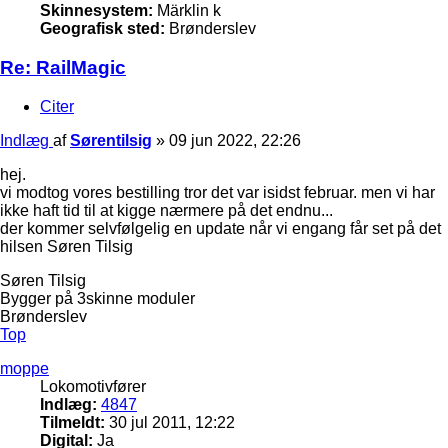
Skinnesystem:
Märklin k
Geografisk sted:
Brønderslev
Re: RailMagic
Citer
Indlæg
af
Sørentilsig
»
09 jun 2022, 22:26
hej.
vi modtog vores bestilling tror det var isidst februar. men vi har
ikke haft tid til at kigge nærmere på det endnu...
der kommer selvfølgelig en update når vi engang får set på det
hilsen Søren Tilsig
Søren Tilsig
Bygger på 3skinne moduler
Brønderslev
Top
moppe
Lokomotivfører
Indlæg:
4847
Tilmeldt:
30 jul 2011, 12:22
Digital:
Ja