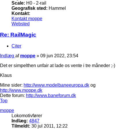
Scale:
H0 - 2-rail
Geografisk sted:
Hammel
Kontakt:
Kontakt moppe
Websted
Re: RailMagic
Citer
Indlæg
af
moppe
»
09 jun 2022, 23:54
Det er simpelthen unfair at lade os vente i tre måneder ;-)
Klaus
Mine sider:
http://www.modelbaneeuropa.dk
og
http://www.moppe.dk
Dette forum:
http://www.baneforum.dk
Top
moppe
Lokomotivfører
Indlæg:
4847
Tilmeldt:
30 jul 2011, 12:22