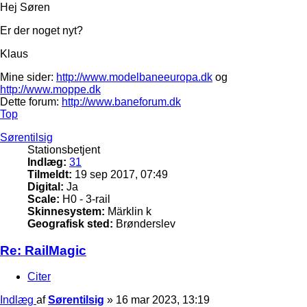
Hej Søren
Er der noget nyt?
Klaus
Mine sider:
http://www.modelbaneeuropa.dk
og
http://www.moppe.dk
Dette forum:
http://www.baneforum.dk
Top
Sørentilsig
Stationsbetjent
Indlæg:
31
Tilmeldt:
19 sep 2017, 07:49
Digital:
Ja
Scale:
H0 - 3-rail
Skinnesystem:
Märklin k
Geografisk sted:
Brønderslev
Re: RailMagic
Citer
Indlæg
af
Sørentilsig
»
16 mar 2023, 13:19