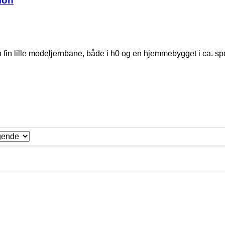
mon
n lille modeljernbane, både i h0 og en hjemmebygget i ca. spor 