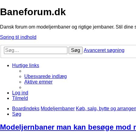
Baneforum.dk
Dansk forum om modeljernbaner og rigtige jernbaner. Stil dine 
Spring til indhold
Søg
Avanceret søgning
Hurtige links
Ubesvarede indlæg
Aktive emner
Log ind
Tilmeld
Boardindeks
Modeljernbaner
Køb, salg, bytte og arrange
Søg
Modeljernbaner man kan besøge mo