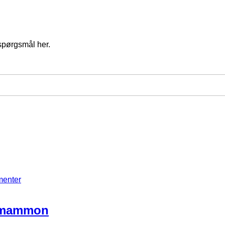
spørgsmål her.
menter
d mammon