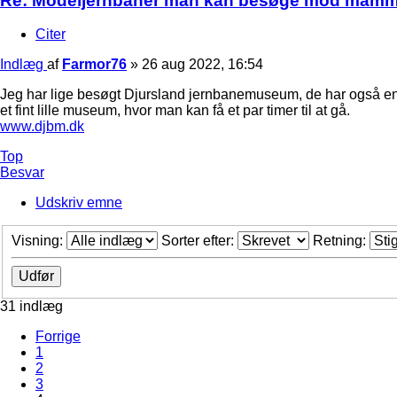
Re: Modeljernbaner man kan besøge mod mam
Citer
Indlæg
af
Farmor76
»
26 aug 2022, 16:54
Jeg har lige besøgt Djursland jernbanemuseum, de har også en fi
et fint lille museum, hvor man kan få et par timer til at gå.
www.djbm.dk
Top
Besvar
Udskriv emne
Visning:
Sorter efter:
Retning:
31 indlæg
Forrige
1
2
3