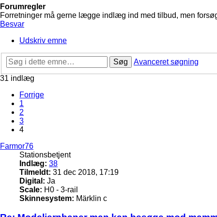
Forumregler
Forretninger må gerne lægge indlæg ind med tilbud, men forsøg 
Besvar
Udskriv emne
Søg
Avanceret søgning
31 indlæg
Forrige
1
2
3
4
Farmor76
Stationsbetjent
Indlæg:
38
Tilmeldt:
31 dec 2018, 17:19
Digital:
Ja
Scale:
H0 - 3-rail
Skinnesystem:
Märklin c