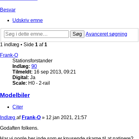
Besvar
Udskriv emne
Søg
Avanceret søgning
1 indlæg • Side
1
af
1
Frank-O
Stationsforstander
Indlæg:
90
Tilmeldt:
16 sep 2013, 09:21
Digital:
Ja
Scale:
H0 - 2-rail
Modelbiler
Citer
Indlæg
af
Frank-O
»
12 jan 2021, 21:57
Godaften folkens.
Har vi nogle her inde som er knusende skarpe til at patinere?