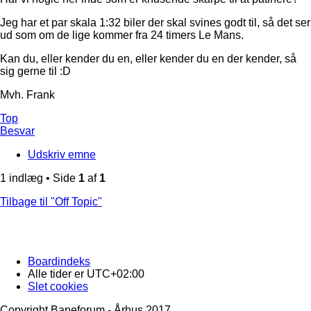
Jeg har et par skala 1:32 biler der skal svines godt til, så det ser
ud som om de lige kommer fra 24 timers Le Mans.
Kan du, eller kender du en, eller kender du en der kender, så
sig gerne til :D
Mvh. Frank
Top
Besvar
Udskriv emne
1 indlæg • Side
1
af
1
Tilbage til "Off Topic"
Boardindeks
Alle tider er
UTC+02:00
Slet cookies
Copyright Baneforum - Århus 2017