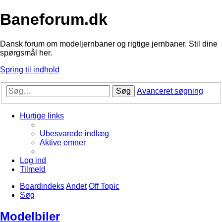
Baneforum.dk
Dansk forum om modeljernbaner og rigtige jernbaner. Stil dine
spørgsmål her.
Spring til indhold
Søg
Avanceret søgning
Hurtige links
Ubesvarede indlæg
Aktive emner
Log ind
Tilmeld
Boardindeks
Andet
Off Topic
Søg
Modelbiler