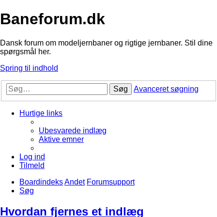
Baneforum.dk
Dansk forum om modeljernbaner og rigtige jernbaner. Stil dine
spørgsmål her.
Spring til indhold
Søg
Avanceret søgning
Hurtige links
Ubesvarede indlæg
Aktive emner
Log ind
Tilmeld
Boardindeks
Andet
Forumsupport
Søg
Hvordan fjernes et indlæg