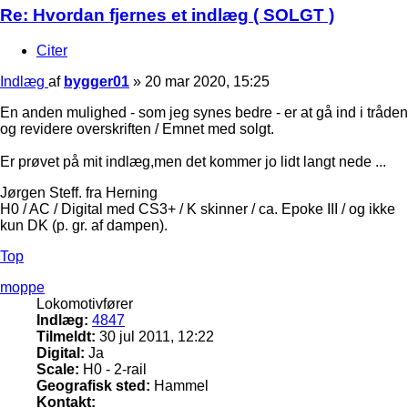
Re: Hvordan fjernes et indlæg ( SOLGT )
Citer
Indlæg
af
bygger01
»
20 mar 2020, 15:25
En anden mulighed - som jeg synes bedre - er at gå ind i tråden
og revidere overskriften / Emnet med solgt.
Er prøvet på mit indlæg,men det kommer jo lidt langt nede ...
Jørgen Steff. fra Herning
H0 / AC / Digital med CS3+ / K skinner / ca. Epoke III / og ikke
kun DK (p. gr. af dampen).
Top
moppe
Lokomotivfører
Indlæg:
4847
Tilmeldt:
30 jul 2011, 12:22
Digital:
Ja
Scale:
H0 - 2-rail
Geografisk sted:
Hammel
Kontakt: