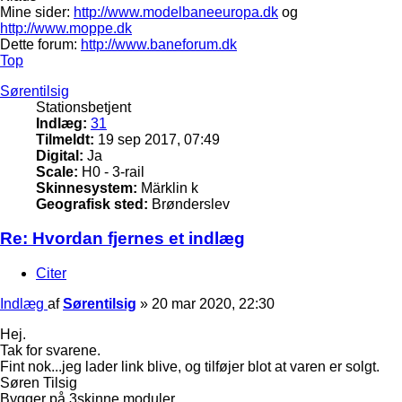
Mine sider:
http://www.modelbaneeuropa.dk
og
http://www.moppe.dk
Dette forum:
http://www.baneforum.dk
Top
Sørentilsig
Stationsbetjent
Indlæg:
31
Tilmeldt:
19 sep 2017, 07:49
Digital:
Ja
Scale:
H0 - 3-rail
Skinnesystem:
Märklin k
Geografisk sted:
Brønderslev
Re: Hvordan fjernes et indlæg
Citer
Indlæg
af
Sørentilsig
»
20 mar 2020, 22:30
Hej.
Tak for svarene.
Fint nok...jeg lader link blive, og tilføjer blot at varen er solgt.
Søren Tilsig
Bygger på 3skinne moduler