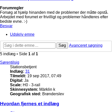
Forumregler
Forsøg at hjælp hinanden med de problemer der måtte opstå.
Arbejdet med forumet er frivilligt og problemer håndteres efter
bedste evne. :-)
Besvar
Udskriv emne
Søg
Avanceret søgning
5 indlæg • Side
1
af
1
Sørentilsig
Stationsbetjent
Indlæg:
31
Tilmeldt:
19 sep 2017, 07:49
Digital:
Ja
Scale:
H0 - 3-rail
Skinnesystem:
Märklin k
Geografisk sted:
Brønderslev
Hvordan fjernes et indlæg