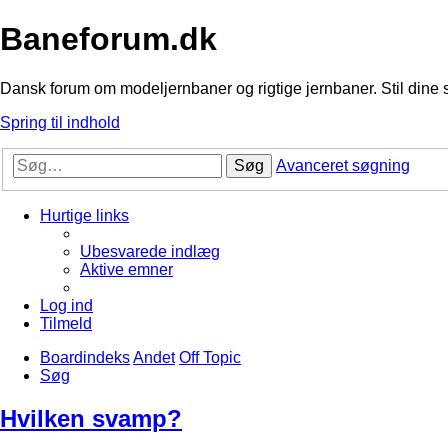
Baneforum.dk
Dansk forum om modeljernbaner og rigtige jernbaner. Stil dine 
Spring til indhold
Søg
Avanceret søgning
Hurtige links
Ubesvarede indlæg
Aktive emner
Log ind
Tilmeld
Boardindeks
Andet
Off Topic
Søg
Hvilken svamp?