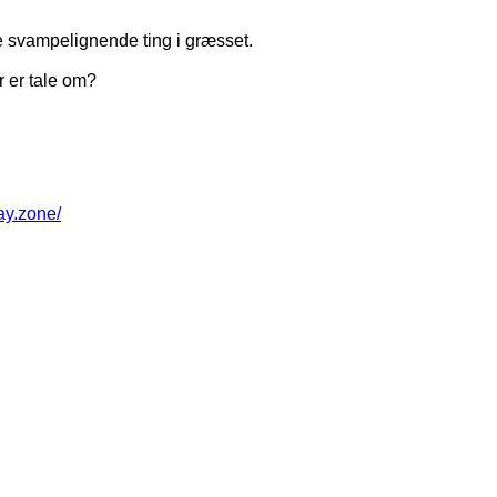
 svampelignende ting i græsset.
r er tale om?
way.zone/