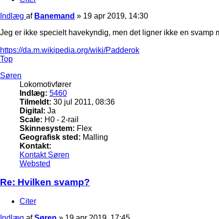
Indlæg
af
Banemand
»
19 apr 2019, 14:30
Jeg er ikke specielt havekyndig, men det ligner ikke en svamp
https://da.m.wikipedia.org/wiki/Padderok
Top
Søren
Lokomotivfører
Indlæg:
5460
Tilmeldt:
30 jul 2011, 08:36
Digital:
Ja
Scale:
H0 - 2-rail
Skinnesystem:
Flex
Geografisk sted:
Malling
Kontakt:
Kontakt Søren
Websted
Re: Hvilken svamp?
Citer
Indlæg
af
Søren
»
19 apr 2019, 17:45