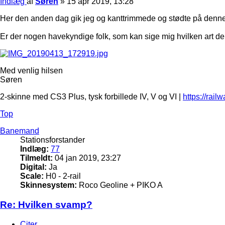
Indlæg
af
Søren
»
15 apr 2019, 13:28
Her den anden dag gik jeg og kanttrimmede og stødte på denne
Er der nogen havekyndige folk, som kan sige mig hvilken art de
Med venlig hilsen
Søren
2-skinne med CS3 Plus, tysk forbillede IV, V og VI |
https://rail
Top
Banemand
Stationsforstander
Indlæg:
77
Tilmeldt:
04 jan 2019, 23:27
Digital:
Ja
Scale:
H0 - 2-rail
Skinnesystem:
Roco Geoline + PIKO A
Re: Hvilken svamp?
Citer