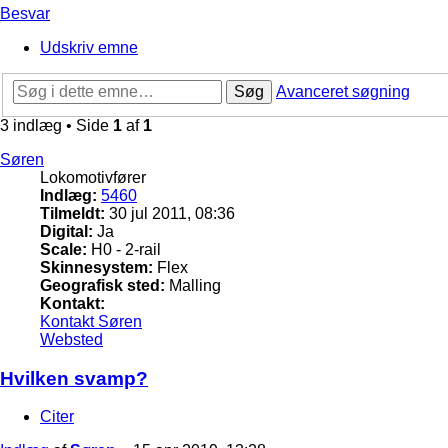
Besvar
Udskriv emne
Søg
Avanceret søgning
3 indlæg • Side
1
af
1
Søren
Lokomotivfører
Indlæg:
5460
Tilmeldt:
30 jul 2011, 08:36
Digital:
Ja
Scale:
H0 - 2-rail
Skinnesystem:
Flex
Geografisk sted:
Malling
Kontakt:
Kontakt Søren
Websted
Hvilken svamp?
Citer