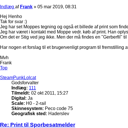
Indlæg
af
Frank
»
05 mar 2019, 08:31
Hej Henho
Tak for svar :)
Jeg har set Moppes tegning og også et billede af print som fi
Jeg har været i kontakt med Moppe vedr. køb af print. Han oplyser
Om det er Stig ved jeg ikke. Men der må findes en "Gerberfil" til 
Har nogen et forslag til et brugervenligt program til fremstilling a
Mvh
Frank
Top
SteamPunkLolcat
Godsforvalter
Indlæg:
111
Tilmeldt:
02 okt 2011, 15:27
Digital:
Ja
Scale:
H0 - 2-rail
Skinnesystem:
Peco code 75
Geografisk sted:
Haderslev
Re: Print til Sporbesatmelder