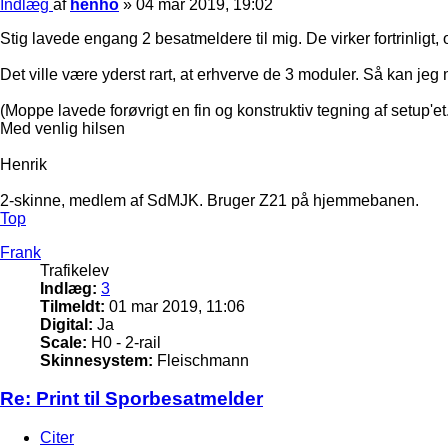
Indlæg
af
henho
»
04 mar 2019, 19:02
Stig lavede engang 2 besatmeldere til mig. De virker fortrinligt, 
Det ville være yderst rart, at erhverve de 3 moduler. Så kan jeg
(Moppe lavede forøvrigt en fin og konstruktiv tegning af setup'et.
Med venlig hilsen
Henrik
2-skinne, medlem af SdMJK. Bruger Z21 på hjemmebanen.
Top
Frank
Trafikelev
Indlæg:
3
Tilmeldt:
01 mar 2019, 11:06
Digital:
Ja
Scale:
H0 - 2-rail
Skinnesystem:
Fleischmann
Re: Print til Sporbesatmelder
Citer