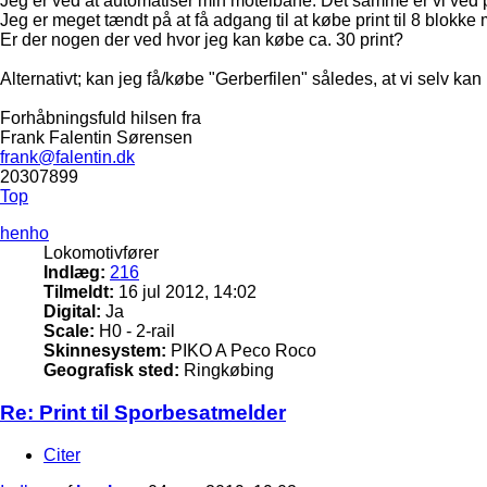
Jeg er ved at automatiser min motelbane. Det samme er vi ve
Jeg er meget tændt på at få adgang til at købe print til 8 blokk
Er der nogen der ved hvor jeg kan købe ca. 30 print?
Alternativt; kan jeg få/købe "Gerberfilen" således, at vi selv kan b
Forhåbningsfuld hilsen fra
Frank Falentin Sørensen
frank@falentin.dk
20307899
Top
henho
Lokomotivfører
Indlæg:
216
Tilmeldt:
16 jul 2012, 14:02
Digital:
Ja
Scale:
H0 - 2-rail
Skinnesystem:
PIKO A Peco Roco
Geografisk sted:
Ringkøbing
Re: Print til Sporbesatmelder
Citer