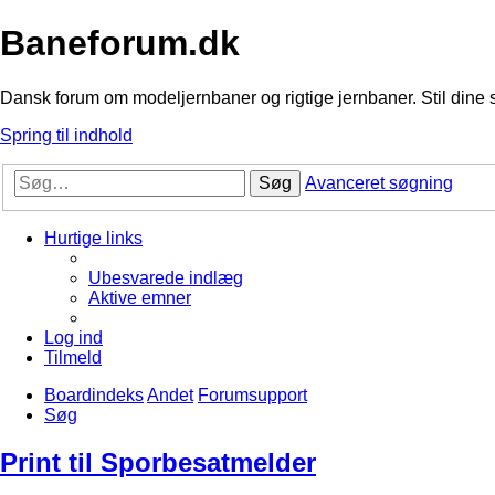
Baneforum.dk
Dansk forum om modeljernbaner og rigtige jernbaner. Stil dine 
Spring til indhold
Søg
Avanceret søgning
Hurtige links
Ubesvarede indlæg
Aktive emner
Log ind
Tilmeld
Boardindeks
Andet
Forumsupport
Søg
Print til Sporbesatmelder