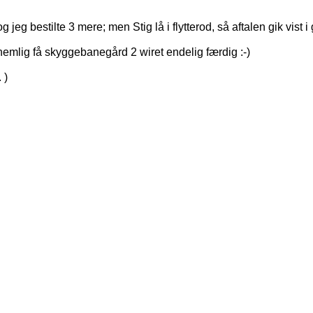
og jeg bestilte 3 mere; men Stig lå i flytterod, så aftalen gik vis
 nemlig få skyggebanegård 2 wiret endelig færdig :-)
 )