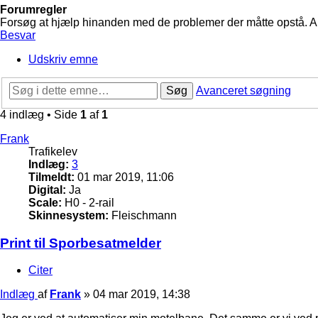
Forumregler
Forsøg at hjælp hinanden med de problemer der måtte opstå. Arbe
Besvar
Udskriv emne
Søg
Avanceret søgning
4 indlæg • Side
1
af
1
Frank
Trafikelev
Indlæg:
3
Tilmeldt:
01 mar 2019, 11:06
Digital:
Ja
Scale:
H0 - 2-rail
Skinnesystem:
Fleischmann
Print til Sporbesatmelder
Citer
Indlæg
af
Frank
»
04 mar 2019, 14:38