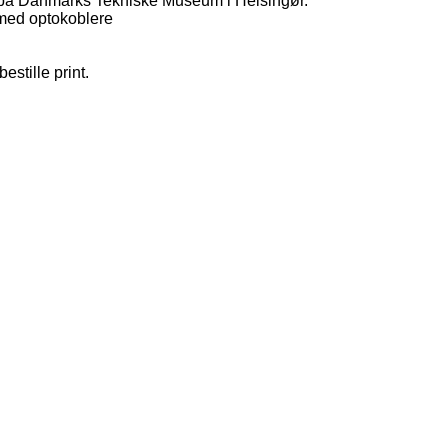
d på Danmarks Tekniske Museum i Helsingør.
e med optokoblere
estille print.