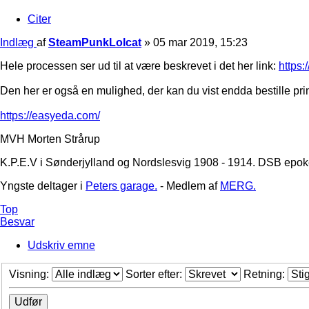
Citer
Indlæg
af
SteamPunkLolcat
»
05 mar 2019, 15:23
Hele processen ser ud til at være beskrevet i det her link:
https:
Den her er også en mulighed, der kan du vist endda bestille prin
https://easyeda.com/
MVH Morten Strårup
K.P.E.V i Sønderjylland og Nordslesvig 1908 - 1914. DSB epoke
Yngste deltager i
Peters garage.
- Medlem af
MERG.
Top
Besvar
Udskriv emne
Visning:
Sorter efter:
Retning: