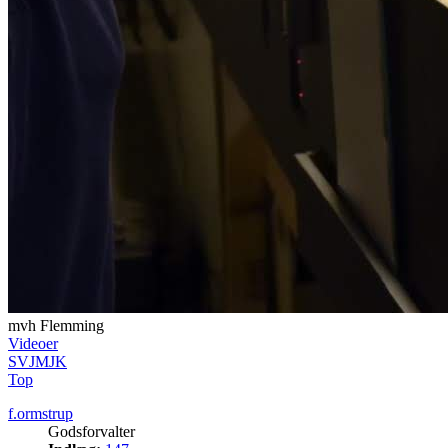
mvh Flemming
Videoer
SVJMJK
Top
f.ormstrup
Godsforvalter