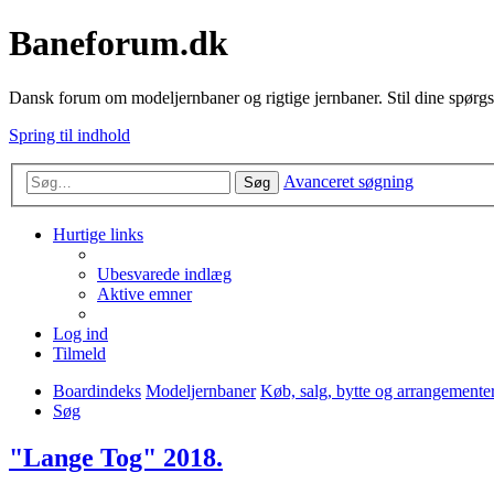
Baneforum.dk
Dansk forum om modeljernbaner og rigtige jernbaner. Stil dine spørgs
Spring til indhold
Avanceret søgning
Søg
Hurtige links
Ubesvarede indlæg
Aktive emner
Log ind
Tilmeld
Boardindeks
Modeljernbaner
Køb, salg, bytte og arrangemente
Søg
"Lange Tog" 2018.