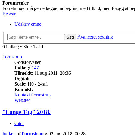
Forumregler
Forretninger må gerne lægge indlæg ind med tilbud, men forsøg at beg
Besvar
Udskriv emne
Avanceret søgning
Søg
6 indlæg • Side
1
af
1
f.ormstrup
Godsforvalter
Indlæg:
147
Tilmeldt:
11 aug 2011, 20:36
Digital:
Ja
Scale:
H0 - 2-rail
Kontakt:
Kontakt f.ormstrup
Websted
"Lange Tog" 2018.
Citer
Indlæg
af
f.ormstrup
»
02 aug 2018, 00:28