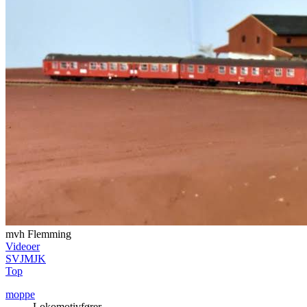
mvh Flemming
Videoer
SVJMJK
Top
moppe
Lokomotivfører