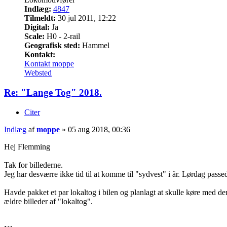
Indlæg:
4847
Tilmeldt:
30 jul 2011, 12:22
Digital:
Ja
Scale:
H0 - 2-rail
Geografisk sted:
Hammel
Kontakt:
Kontakt moppe
Websted
Re: "Lange Tog" 2018.
Citer
Indlæg
af
moppe
»
05 aug 2018, 00:36
Hej Flemming
Tak for billederne.
Jeg har desværre ikke tid til at komme til "sydvest" i år. Lørdag passe
Havde pakket et par lokaltog i bilen og planlagt at skulle køre med dem 
ældre billeder af "lokaltog".