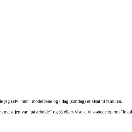
de jeg selv "min" modelbane og i dag (søndag) er afsat til familien.
mens jeg var "på arbejde" og så ellers vise at vi støttede op om "lokal-b