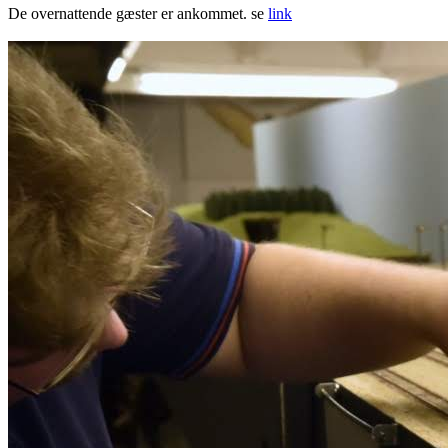
De overnattende gæster er ankommet. se
link