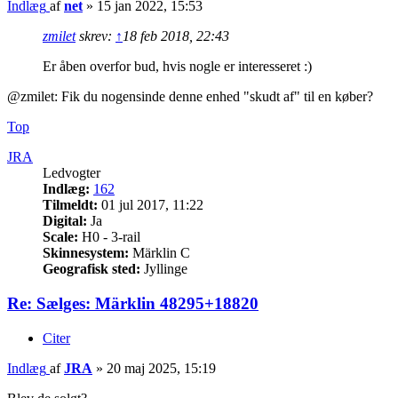
Indlæg
af
net
»
15 jan 2022, 15:53
zmilet
skrev:
↑
18 feb 2018, 22:43
Er åben overfor bud, hvis nogle er interesseret :)
@zmilet: Fik du nogensinde denne enhed "skudt af" til en køber?
Top
JRA
Ledvogter
Indlæg:
162
Tilmeldt:
01 jul 2017, 11:22
Digital:
Ja
Scale:
H0 - 3-rail
Skinnesystem:
Märklin C
Geografisk sted:
Jyllinge
Re: Sælges: Märklin 48295+18820
Citer
Indlæg
af
JRA
»
20 maj 2025, 15:19