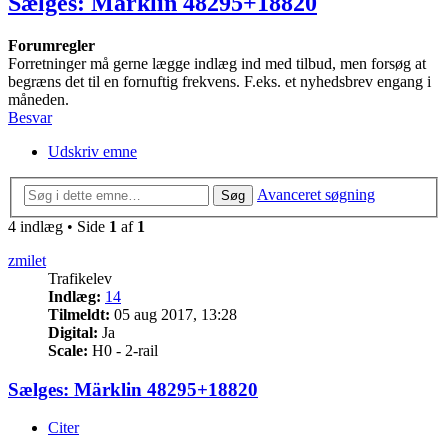
Sælges: Märklin 48295+18820
Forumregler
Forretninger må gerne lægge indlæg ind med tilbud, men forsøg at
begræns det til en fornuftig frekvens. F.eks. et nyhedsbrev engang i
måneden.
Besvar
Udskriv emne
Avanceret søgning
Søg
4 indlæg • Side
1
af
1
zmilet
Trafikelev
Indlæg:
14
Tilmeldt:
05 aug 2017, 13:28
Digital:
Ja
Scale:
H0 - 2-rail
Sælges: Märklin 48295+18820
Citer