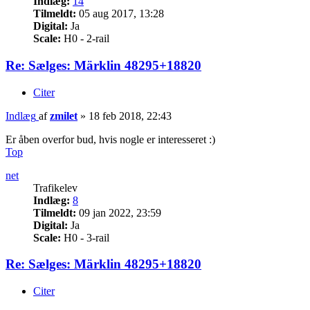
Indlæg:
14
Tilmeldt:
05 aug 2017, 13:28
Digital:
Ja
Scale:
H0 - 2-rail
Re: Sælges: Märklin 48295+18820
Citer
Indlæg
af
zmilet
»
18 feb 2018, 22:43
Er åben overfor bud, hvis nogle er interesseret :)
Top
net
Trafikelev
Indlæg:
8
Tilmeldt:
09 jan 2022, 23:59
Digital:
Ja
Scale:
H0 - 3-rail
Re: Sælges: Märklin 48295+18820
Citer