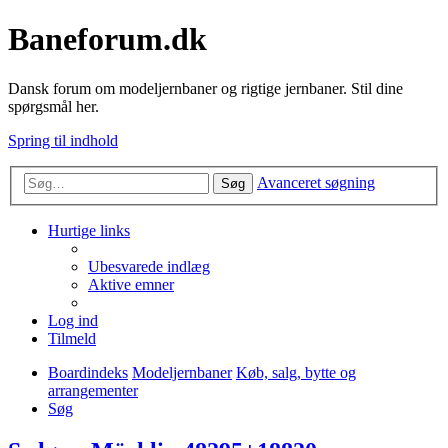
Baneforum.dk
Dansk forum om modeljernbaner og rigtige jernbaner. Stil dine
spørgsmål her.
Spring til indhold
Avanceret søgning
Søg
Hurtige links
Ubesvarede indlæg
Aktive emner
Log ind
Tilmeld
Boardindeks
Modeljernbaner
Køb, salg, bytte og
arrangementer
Søg