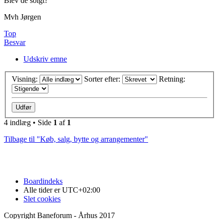
Blev de solgt?
Mvh Jørgen
Top
Besvar
Udskriv emne
Visning:
Sorter efter:
Retning:
4 indlæg • Side
1
af
1
Tilbage til "Køb, salg, bytte og arrangementer"
Boardindeks
Alle tider er
UTC+02:00
Slet cookies
Copyright Baneforum - Århus 2017