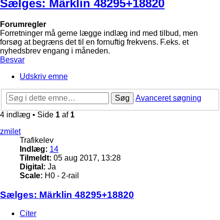
Sælges: Märklin 48295+18820
Forumregler
Forretninger må gerne lægge indlæg ind med tilbud, men
forsøg at begræns det til en fornuftig frekvens. F.eks. et
nyhedsbrev engang i måneden.
Besvar
Udskriv emne
Søg
Avanceret søgning
4 indlæg • Side
1
af
1
zmilet
Trafikelev
Indlæg:
14
Tilmeldt:
05 aug 2017, 13:28
Digital:
Ja
Scale:
H0 - 2-rail
Sælges: Märklin 48295+18820
Citer