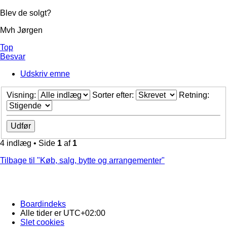
Blev de solgt?
Mvh Jørgen
Top
Besvar
Udskriv emne
Visning:
Sorter efter:
Retning:
4 indlæg • Side
1
af
1
Tilbage til "Køb, salg, bytte og arrangementer"
Boardindeks
Alle tider er
UTC+02:00
Slet cookies