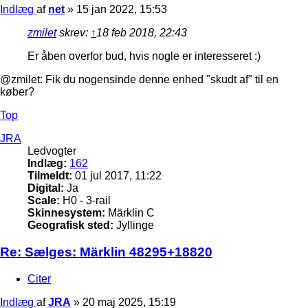
Indlæg
af
net
»
15 jan 2022, 15:53
zmilet
skrev:
↑
18 feb 2018, 22:43
Er åben overfor bud, hvis nogle er interesseret :)
@zmilet: Fik du nogensinde denne enhed "skudt af" til en
køber?
Top
JRA
Ledvogter
Indlæg:
162
Tilmeldt:
01 jul 2017, 11:22
Digital:
Ja
Scale:
H0 - 3-rail
Skinnesystem:
Märklin C
Geografisk sted:
Jyllinge
Re: Sælges: Märklin 48295+18820
Citer
Indlæg
af
JRA
»
20 maj 2025, 15:19