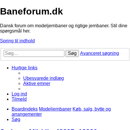
Baneforum.dk
Dansk forum om modeljernbaner og rigtige jernbaner. Stil dine
spørgsmål her.
Spring til indhold
Søg
Avanceret søgning
Hurtige links
Ubesvarede indlæg
Aktive emner
Log ind
Tilmeld
Boardindeks
Modeljernbaner
Køb, salg, bytte og
arrangementer
Søg