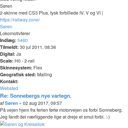
Søren
2-skinne med CS3 Plus, tysk forbillede IV, V og VI |
https://railway.zone/
Top
Søren
Lokomotivfører
Indlæg:
5460
Tilmeldt:
30 jul 2011, 08:36
Digital:
Ja
Scale:
H0 - 2-rail
Skinnesystem:
Flex
Geografisk sted:
Malling
Kontakt:
Kontakt
Websted
Søren
Re: Sonnebergs nye vartegn.
Citer
Indlæg
af
Søren
»
02 aug 2017, 09:57
På vejen hjem fra ferien førte motorvejen os forbi Sonneberg.
Jeg fandt det nærliggende lige at dreje et smut forbi. :-)