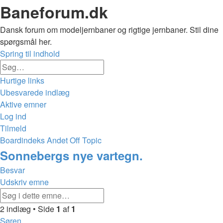
Baneforum.dk
Dansk forum om modeljernbaner og rigtige jernbaner. Stil dine
spørgsmål her.
Spring til indhold
Avanceret
Søg
søgning
Hurtige links
Ubesvarede indlæg
Aktive emner
Log ind
Tilmeld
Boardindeks
Andet
Off Topic
Søg
Sonnebergs nye vartegn.
Besvar
Udskriv emne
Avanceret
Søg
søgning
2 indlæg • Side
1
af
1
Søren