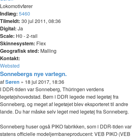
Lokomotivfører
Indlæg:
5460
Tilmeldt:
30 jul 2011, 08:36
Digital:
Ja
Scale:
H0 - 2-rail
Skinnesystem:
Flex
Geografisk sted:
Malling
Kontakt:
Kontakt
Websted
Søren
Sonnebergs nye vartegn.
Citer
Indlæg
af
Søren
»
18 jul 2017, 18:36
I DDR-tiden var Sonneberg, Thüringen verdens
legetøjshovedstad. Børn i DDR legede med legetøj fra
Sonneberg, og meget af legetøjet blev eksporteret til andre
lande. Du har måske selv leget med legetøj fra Sonneberg.
Sonneberg huser også PIKO fabrikken, som i DDR-tiden var
statens officielle modeljernbaneproducent: VEB PIKO (VEB