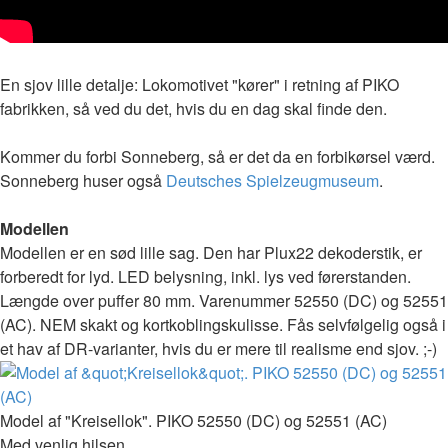
En sjov lille detalje: Lokomotivet "kører" i retning af PIKO
fabrikken, så ved du det, hvis du en dag skal finde den.
Kommer du forbi Sonneberg, så er det da en forbikørsel værd.
Sonneberg huser også
Deutsches Spielzeugmuseum
.
Modellen
Modellen er en sød lille sag. Den har Plux22 dekoderstik, er
forberedt for lyd. LED belysning, inkl. lys ved førerstanden.
Længde over puffer 80 mm. Varenummer 52550 (DC) og 52551
(AC). NEM skakt og kortkoblingskulisse. Fås selvfølgelig også i
et hav af DR-varianter, hvis du er mere til realisme end sjov. ;-)
Model af "Kreisellok". PIKO 52550 (DC) og 52551 (AC)
Med venlig hilsen