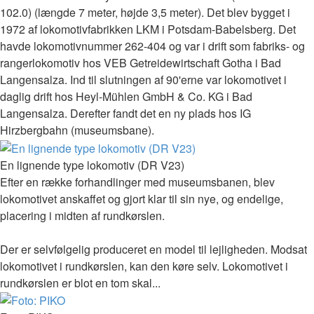
102.0) (længde 7 meter, højde 3,5 meter). Det blev bygget i
1972 af lokomotivfabrikken LKM i Potsdam-Babelsberg. Det
havde lokomotivnummer 262-404 og var i drift som fabriks- og
rangerlokomotiv hos VEB Getreidewirtschaft Gotha i Bad
Langensalza. Ind til slutningen af 90'erne var lokomotivet i
daglig drift hos Heyl-Mühlen GmbH & Co. KG i Bad
Langensalza. Derefter fandt det en ny plads hos IG
Hirzbergbahn (museumsbane).
En lignende type lokomotiv (DR V23)
Efter en række forhandlinger med museumsbanen, blev
lokomotivet anskaffet og gjort klar til sin nye, og endelige,
placering i midten af rundkørslen.
Der er selvfølgelig produceret en model til lejligheden. Modsat
lokomotivet i rundkørslen, kan den køre selv. Lokomotivet i
rundkørslen er blot en tom skal...