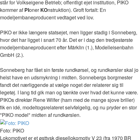
står for Volkseigene Betrieb; offentligt ejet institution, PIKO
kommer af
PI
oner
KO
nstruktion). Groft fortalt: En
modeljernbaneproducent vedtaget ved lov.
PIKO er ikke længere statsejet, men ligger stadig i Sonneberg,
hvor det har ligget i snart 70 år. Det er i dag den tredjestørste
modeljernbaneproducent efter Märklin (1.), Modelleisenbahn
GmbH (2.).
Sonneberg har fået sin første rundkørsel, og rundkørsler skal jo
helst have en udsmykning i midten. Sonnebergs borgmester
fandt det nærliggende at vælge noget der relaterer sig til
legetøj. I lang tid gik man og tænkte over hvad det kunne være.
PIKOs direktør Rene Wilfer (ham med de mange sjove briller)
fik en idé, modeltogsrelateret selvfølgelig, og nu pryder en stor
"PIKO model" midten af rundkørslen.
Foto: PIKO
Lokomotivet er et østtysk diesellokomotiv V 23 (fra 1970 BR