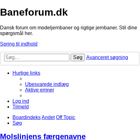
Baneforum.dk
Dansk forum om modeljernbaner og rigtige jernbaner. Stil dine
spørgsmål her.
Spring til indhold
Søg
Avanceret søgning
Hurtige links
Ubesvarede indlæg
Aktive emner
Log ind
Tilmeld
Boardindeks
Andet
Off Topic
Søg
Molslinjens færgenavne