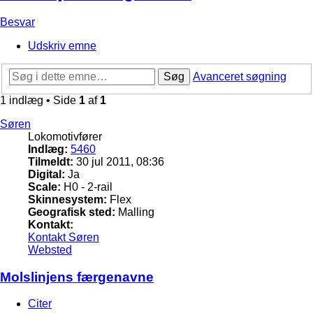
Besvar
Udskriv emne
Søg
Avanceret søgning
1 indlæg • Side
1
af
1
Søren
Lokomotivfører
Indlæg:
5460
Tilmeldt:
30 jul 2011, 08:36
Digital:
Ja
Scale:
H0 - 2-rail
Skinnesystem:
Flex
Geografisk sted:
Malling
Kontakt:
Kontakt Søren
Websted
Molslinjens færgenavne
Citer