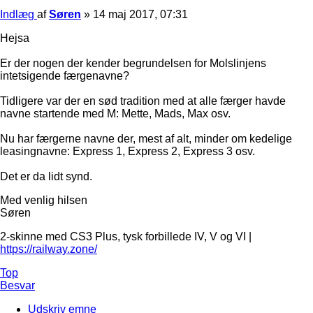
Indlæg
af
Søren
»
14 maj 2017, 07:31
Hejsa
Er der nogen der kender begrundelsen for Molslinjens
intetsigende færgenavne?
Tidligere var der en sød tradition med at alle færger havde
navne startende med M: Mette, Mads, Max osv.
Nu har færgerne navne der, mest af alt, minder om kedelige
leasingnavne: Express 1, Express 2, Express 3 osv.
Det er da lidt synd.
Med venlig hilsen
Søren
2-skinne med CS3 Plus, tysk forbillede IV, V og VI |
https://railway.zone/
Top
Besvar
Udskriv emne