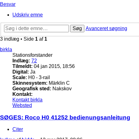
Besvar
Udskriv emne
Søg
Avanceret søgning
3 indlæg • Side
1
af
1
birkla
Stationsforstander
Indlæg:
72
Tilmeldt:
04 jan 2015, 18:56
Digital:
Ja
Scale:
H0 - 3-rail
Skinnesystem:
Märklin C
Geografisk sted:
Nakskov
Kontakt:
Kontakt birkla
Websted
SØGES: Roco H0 41252 bedienungsanleitung
Citer