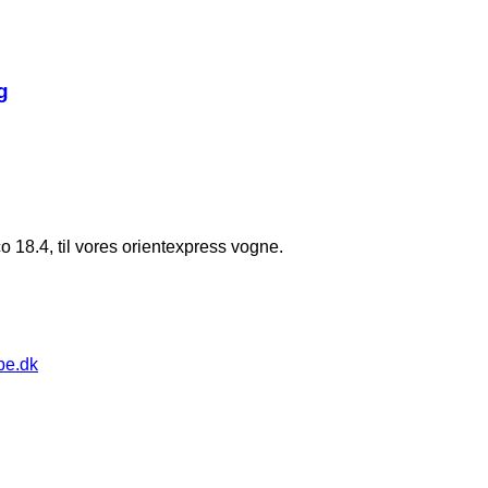
g
o 18.4, til vores orientexpress vogne.
pe.dk