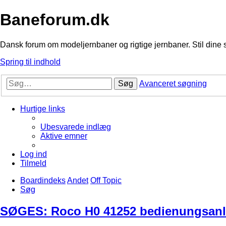
Baneforum.dk
Dansk forum om modeljernbaner og rigtige jernbaner. Stil dine 
Spring til indhold
Søg
Avanceret søgning
Hurtige links
Ubesvarede indlæg
Aktive emner
Log ind
Tilmeld
Boardindeks
Andet
Off Topic
Søg
SØGES: Roco H0 41252 bedienungsanl