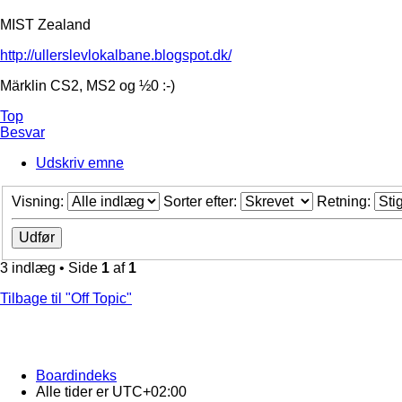
MIST Zealand
http://ullerslevlokalbane.blogspot.dk/
Märklin CS2, MS2 og ½0 :-)
Top
Besvar
Udskriv emne
Visning:
Sorter efter:
Retning:
3 indlæg • Side
1
af
1
Tilbage til "Off Topic"
Boardindeks
Alle tider er
UTC+02:00