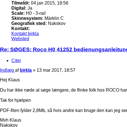
Tilmeldt:
04 jan 2015, 18:56
Digital:
Ja
Scale:
H0 - 3-rail
Skinnesystem:
Märklin C
Geografisk sted:
Nakskov
Kontakt:
Kontakt birkla
Websted
Re: SØGES: Roco H0 41252 bedienungsanleitun
Citer
Indlæg
af
birkla
»
13 mar 2017, 18:57
Hej Klaus
Du har ikke nøde at søge længere, de flinke folk hos ROCO har
Tak for hjælpen
PDF-filen fylder 2,8Mb, så hvis andre kan bruge den kan jeg se
Mvh Klaus
Nakskov