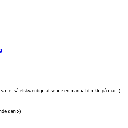
g
 været så elskværdige at sende en manual direkte på mail :)
nde den :-)