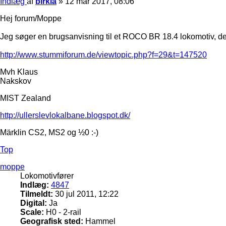
Indlæg
af
birkla
»
12 mar 2017, 08:06
Hej forum/Moppe
Jeg søger en brugsanvisning til et ROCO BR 18.4 lokomotiv, det 
http://www.stummiforum.de/viewtopic.php?f=29&t=147520
Mvh Klaus
Nakskov
MIST Zealand
http://ullerslevlokalbane.blogspot.dk/
Märklin CS2, MS2 og ½0 :-)
Top
moppe
Lokomotivfører
Indlæg:
4847
Tilmeldt:
30 jul 2011, 12:22
Digital:
Ja
Scale:
H0 - 2-rail
Geografisk sted:
Hammel