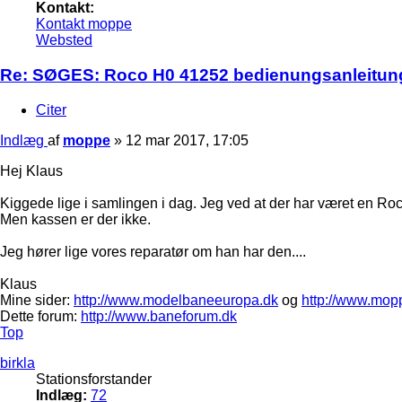
Kontakt:
Kontakt moppe
Websted
Re: SØGES: Roco H0 41252 bedienungsanleitun
Citer
Indlæg
af
moppe
»
12 mar 2017, 17:05
Hej Klaus
Kiggede lige i samlingen i dag. Jeg ved at der har været en Roc
Men kassen er der ikke.
Jeg hører lige vores reparatør om han har den....
Klaus
Mine sider:
http://www.modelbaneeuropa.dk
og
http://www.mop
Dette forum:
http://www.baneforum.dk
Top
birkla
Stationsforstander
Indlæg:
72