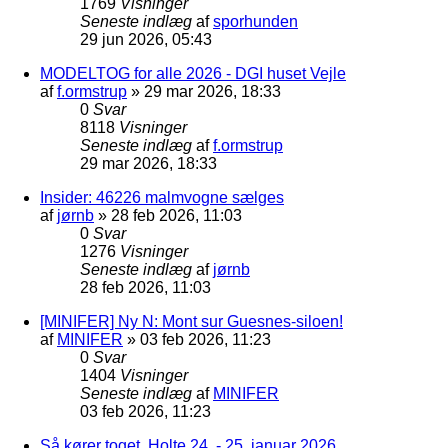
1769
Visninger
Seneste indlæg
af
sporhunden
29 jun 2026, 05:43
MODELTOG for alle 2026 - DGI huset Vejle
af
f.ormstrup
»
29 mar 2026, 18:33
0
Svar
8118
Visninger
Seneste indlæg
af
f.ormstrup
29 mar 2026, 18:33
Insider: 46226 malmvogne sælges
af
jørnb
»
28 feb 2026, 11:03
0
Svar
1276
Visninger
Seneste indlæg
af
jørnb
28 feb 2026, 11:03
[MINIFER] Ny N: Mont sur Guesnes-siloen!
af
MINIFER
»
03 feb 2026, 11:23
0
Svar
1404
Visninger
Seneste indlæg
af
MINIFER
03 feb 2026, 11:23
Så kører toget, Holte 24. - 25. januar 2026