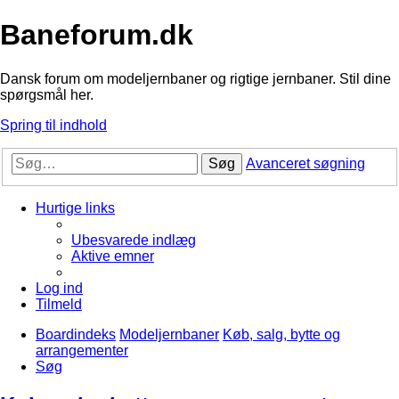
Baneforum.dk
Dansk forum om modeljernbaner og rigtige jernbaner. Stil dine
spørgsmål her.
Spring til indhold
Søg
Avanceret søgning
Hurtige links
Ubesvarede indlæg
Aktive emner
Log ind
Tilmeld
Boardindeks
Modeljernbaner
Køb, salg, bytte og
arrangementer
Søg