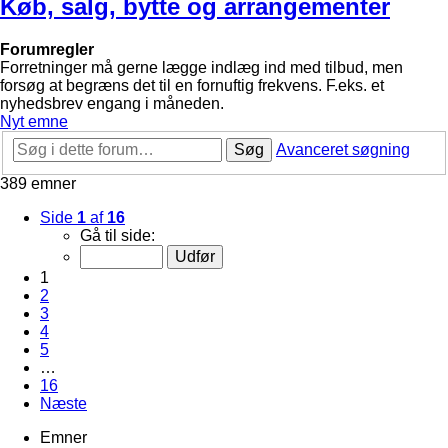
Køb, salg, bytte og arrangementer
Forumregler
Forretninger må gerne lægge indlæg ind med tilbud, men
forsøg at begræns det til en fornuftig frekvens. F.eks. et
nyhedsbrev engang i måneden.
Nyt emne
Søg
Avanceret søgning
389 emner
Side
1
af
16
Gå til side:
1
2
3
4
5
…
16
Næste
Emner