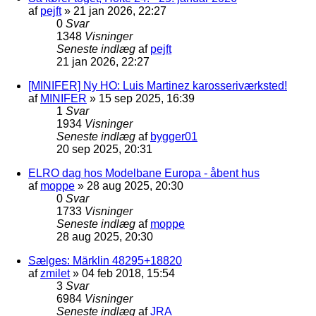
af
pejft
»
21 jan 2026, 22:27
0
Svar
1348
Visninger
Seneste indlæg
af
pejft
21 jan 2026, 22:27
[MINIFER] Ny HO: Luis Martinez karosseriværksted!
af
MINIFER
»
15 sep 2025, 16:39
1
Svar
1934
Visninger
Seneste indlæg
af
bygger01
20 sep 2025, 20:31
ELRO dag hos Modelbane Europa - åbent hus
af
moppe
»
28 aug 2025, 20:30
0
Svar
1733
Visninger
Seneste indlæg
af
moppe
28 aug 2025, 20:30
Sælges: Märklin 48295+18820
af
zmilet
»
04 feb 2018, 15:54
3
Svar
6984
Visninger
Seneste indlæg
af
JRA