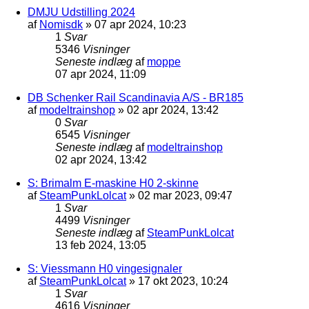
DMJU Udstilling 2024
af
Nomisdk
»
07 apr 2024, 10:23
1
Svar
5346
Visninger
Seneste indlæg
af
moppe
07 apr 2024, 11:09
DB Schenker Rail Scandinavia A/S - BR185
af
modeltrainshop
»
02 apr 2024, 13:42
0
Svar
6545
Visninger
Seneste indlæg
af
modeltrainshop
02 apr 2024, 13:42
S: Brimalm E-maskine H0 2-skinne
af
SteamPunkLolcat
»
02 mar 2023, 09:47
1
Svar
4499
Visninger
Seneste indlæg
af
SteamPunkLolcat
13 feb 2024, 13:05
S: Viessmann H0 vingesignaler
af
SteamPunkLolcat
»
17 okt 2023, 10:24
1
Svar
4616
Visninger