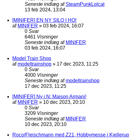
Seneste indlæg
af
SteamPunkLolcat
13 feb 2024, 13:04
[MINIFER] EN NY SILO I HO!
af
MINIFER
»
03 feb 2024, 16:07
0
Svar
6461
Visninger
Seneste indlæg
af
MINIFER
03 feb 2024, 16:07
Model Train Shop
af
modeltrainshop
»
17 dec 2023, 11:25
0
Svar
4000
Visninger
Seneste indlæg
af
modeltrainshop
17 dec 2023, 11:25
[MINIFER] Ny i N: Maison Armani!
af
MINIFER
»
10 dec 2023, 20:10
0
Svar
3209
Visninger
Seneste indlæg
af
MINIFER
10 dec 2023, 20:10
Roco/Fleischmann med Z21, Hobbymesse i Kjellerup