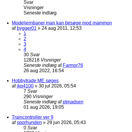
Svar
Visninger
Seneste indlæg
Modeljernbaner man kan besøge mod mammon
af
bygger01
»
24 aug 2011, 12:53
1
2
3
4
30
Svar
128218
Visninger
Seneste indlæg
af
Farmor76
26 aug 2022, 16:54
Hobbytrade ME søges
af
jkp4100
»
30 jul 2026, 05:54
7
Svar
290
Visninger
Seneste indlæg
af
ptmadsen
01 aug 2026, 19:05
Traincontroller ver 9
af
sporhunden
»
29 jun 2026, 05:43
0
Svar