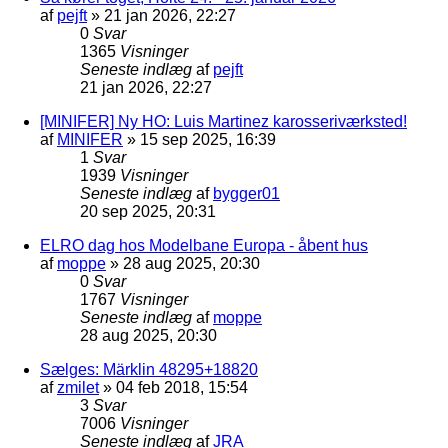
af
pejft
»
21 jan 2026, 22:27
0
Svar
1365
Visninger
Seneste indlæg
af
pejft
21 jan 2026, 22:27
[MINIFER] Ny HO: Luis Martinez karosseriværksted!
af
MINIFER
»
15 sep 2025, 16:39
1
Svar
1939
Visninger
Seneste indlæg
af
bygger01
20 sep 2025, 20:31
ELRO dag hos Modelbane Europa - åbent hus
af
moppe
»
28 aug 2025, 20:30
0
Svar
1767
Visninger
Seneste indlæg
af
moppe
28 aug 2025, 20:30
Sælges: Märklin 48295+18820
af
zmilet
»
04 feb 2018, 15:54
3
Svar
7006
Visninger
Seneste indlæg
af
JRA