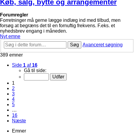
Køb, salg, bytte og arrangementer
Forumregler
Forretninger må gerne lægge indlæg ind med tilbud, men
forsøg at begræns det til en fornuftig frekvens. F.eks. et
nyhedsbrev engang i måneden.
Nyt emne
Søg
Avanceret søgning
389 emner
Side
1
af
16
Gå til side:
1
2
3
4
5
…
16
Næste
Emner