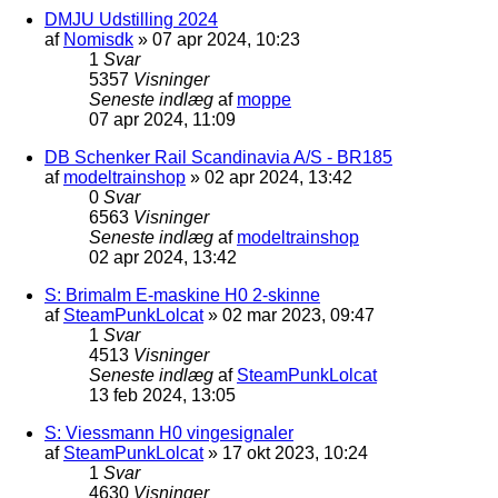
DMJU Udstilling 2024
af
Nomisdk
»
07 apr 2024, 10:23
1
Svar
5357
Visninger
Seneste indlæg
af
moppe
07 apr 2024, 11:09
DB Schenker Rail Scandinavia A/S - BR185
af
modeltrainshop
»
02 apr 2024, 13:42
0
Svar
6563
Visninger
Seneste indlæg
af
modeltrainshop
02 apr 2024, 13:42
S: Brimalm E-maskine H0 2-skinne
af
SteamPunkLolcat
»
02 mar 2023, 09:47
1
Svar
4513
Visninger
Seneste indlæg
af
SteamPunkLolcat
13 feb 2024, 13:05
S: Viessmann H0 vingesignaler
af
SteamPunkLolcat
»
17 okt 2023, 10:24
1
Svar
4630
Visninger