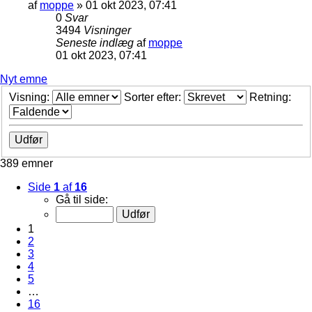
af
moppe
»
01 okt 2023, 07:41
0
Svar
3494
Visninger
Seneste indlæg
af
moppe
01 okt 2023, 07:41
Nyt emne
Visning:
Sorter efter:
Retning:
389 emner
Side
1
af
16
Gå til side:
1
2
3
4
5
…
16