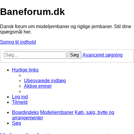
Baneforum.dk
Dansk forum om modeljernbaner og rigtige jernbaner. Stil dine
spørgsmål her.
Spring til indhold
Søg
Avanceret søgning
Hurtige links
Ubesvarede indlæg
Aktive emner
Log ind
Tilmeld
Boardindeks
Modeljernbaner
Køb, salg, bytte og
arrangementer
Søg