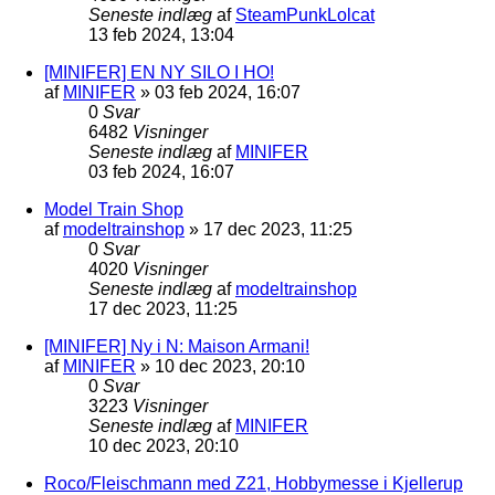
Seneste indlæg
af
SteamPunkLolcat
13 feb 2024, 13:04
[MINIFER] EN NY SILO I HO!
af
MINIFER
»
03 feb 2024, 16:07
0
Svar
6482
Visninger
Seneste indlæg
af
MINIFER
03 feb 2024, 16:07
Model Train Shop
af
modeltrainshop
»
17 dec 2023, 11:25
0
Svar
4020
Visninger
Seneste indlæg
af
modeltrainshop
17 dec 2023, 11:25
[MINIFER] Ny i N: Maison Armani!
af
MINIFER
»
10 dec 2023, 20:10
0
Svar
3223
Visninger
Seneste indlæg
af
MINIFER
10 dec 2023, 20:10
Roco/Fleischmann med Z21, Hobbymesse i Kjellerup