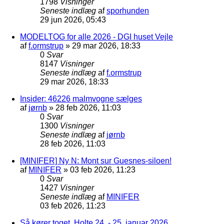
1798
Visninger
Seneste indlæg
af
sporhunden
29 jun 2026, 05:43
MODELTOG for alle 2026 - DGI huset Vejle
af
f.ormstrup
»
29 mar 2026, 18:33
0
Svar
8147
Visninger
Seneste indlæg
af
f.ormstrup
29 mar 2026, 18:33
Insider: 46226 malmvogne sælges
af
jørnb
»
28 feb 2026, 11:03
0
Svar
1300
Visninger
Seneste indlæg
af
jørnb
28 feb 2026, 11:03
[MINIFER] Ny N: Mont sur Guesnes-siloen!
af
MINIFER
»
03 feb 2026, 11:23
0
Svar
1427
Visninger
Seneste indlæg
af
MINIFER
03 feb 2026, 11:23
Så kører toget, Holte 24. - 25. januar 2026