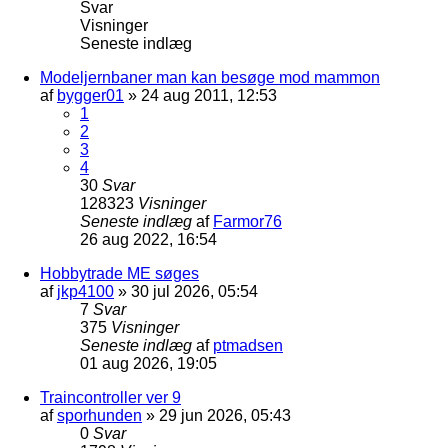
Svar
Visninger
Seneste indlæg
Modeljernbaner man kan besøge mod mammon
af
bygger01
»
24 aug 2011, 12:53
1
2
3
4
30
Svar
128323
Visninger
Seneste indlæg
af
Farmor76
26 aug 2022, 16:54
Hobbytrade ME søges
af
jkp4100
»
30 jul 2026, 05:54
7
Svar
375
Visninger
Seneste indlæg
af
ptmadsen
01 aug 2026, 19:05
Traincontroller ver 9
af
sporhunden
»
29 jun 2026, 05:43
0
Svar