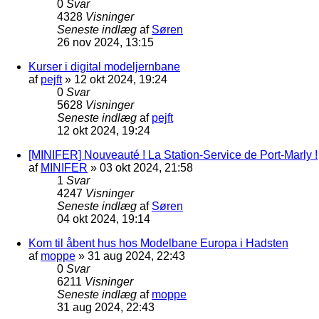
0
Svar
4328
Visninger
Seneste indlæg
af
Søren
26 nov 2024, 13:15
Kurser i digital modeljernbane
af
pejft
»
12 okt 2024, 19:24
0
Svar
5628
Visninger
Seneste indlæg
af
pejft
12 okt 2024, 19:24
[MINIFER] Nouveauté ! La Station-Service de Port-Marly !
af
MINIFER
»
03 okt 2024, 21:58
1
Svar
4247
Visninger
Seneste indlæg
af
Søren
04 okt 2024, 19:14
Kom til åbent hus hos Modelbane Europa i Hadsten
af
moppe
»
31 aug 2024, 22:43
0
Svar
6211
Visninger
Seneste indlæg
af
moppe
31 aug 2024, 22:43