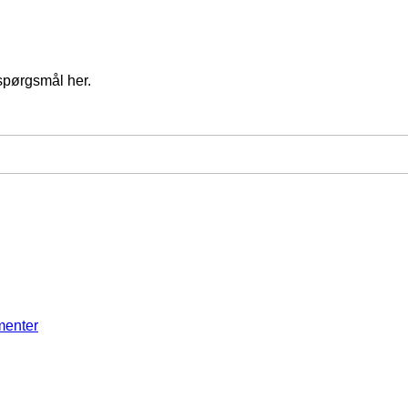
spørgsmål her.
menter