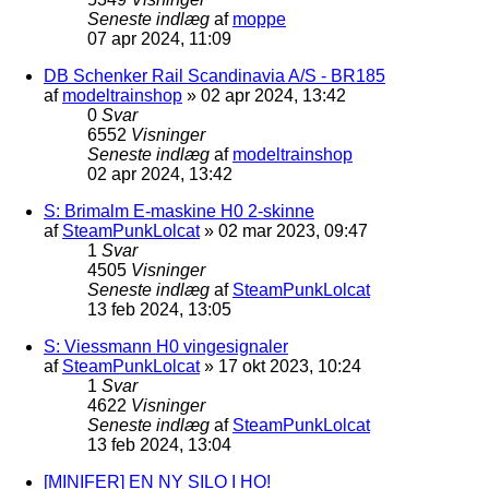
Seneste indlæg
af
moppe
07 apr 2024, 11:09
DB Schenker Rail Scandinavia A/S - BR185
af
modeltrainshop
»
02 apr 2024, 13:42
0
Svar
6552
Visninger
Seneste indlæg
af
modeltrainshop
02 apr 2024, 13:42
S: Brimalm E-maskine H0 2-skinne
af
SteamPunkLolcat
»
02 mar 2023, 09:47
1
Svar
4505
Visninger
Seneste indlæg
af
SteamPunkLolcat
13 feb 2024, 13:05
S: Viessmann H0 vingesignaler
af
SteamPunkLolcat
»
17 okt 2023, 10:24
1
Svar
4622
Visninger
Seneste indlæg
af
SteamPunkLolcat
13 feb 2024, 13:04
[MINIFER] EN NY SILO I HO!