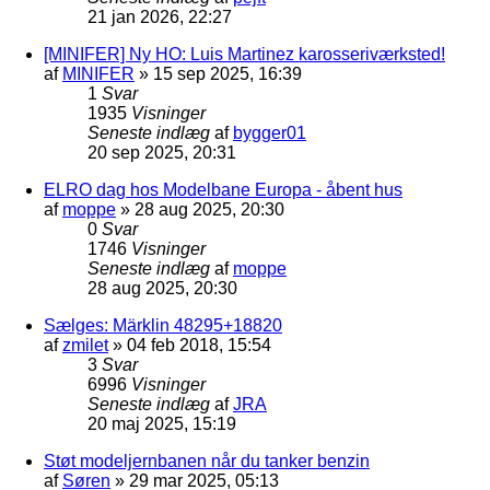
21 jan 2026, 22:27
[MINIFER] Ny HO: Luis Martinez karosseriværksted!
af
MINIFER
»
15 sep 2025, 16:39
1
Svar
1935
Visninger
Seneste indlæg
af
bygger01
20 sep 2025, 20:31
ELRO dag hos Modelbane Europa - åbent hus
af
moppe
»
28 aug 2025, 20:30
0
Svar
1746
Visninger
Seneste indlæg
af
moppe
28 aug 2025, 20:30
Sælges: Märklin 48295+18820
af
zmilet
»
04 feb 2018, 15:54
3
Svar
6996
Visninger
Seneste indlæg
af
JRA
20 maj 2025, 15:19
Støt modeljernbanen når du tanker benzin
af
Søren
»
29 mar 2025, 05:13