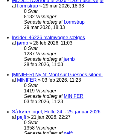
MODELTOG for alle 2026 - DGI huset Vejle
af
f.ormstrup
»
29 mar 2026, 18:33
0
Svar
8132
Visninger
Seneste indlæg
af
f.ormstrup
29 mar 2026, 18:33
Insider: 46226 malmvogne sælges
af
jørnb
»
28 feb 2026, 11:03
0
Svar
1287
Visninger
Seneste indlæg
af
jørnb
28 feb 2026, 11:03
[MINIFER] Ny N: Mont sur Guesnes-siloen!
af
MINIFER
»
03 feb 2026, 11:23
0
Svar
1419
Visninger
Seneste indlæg
af
MINIFER
03 feb 2026, 11:23
Så kører toget, Holte 24. - 25. januar 2026
af
pejft
»
21 jan 2026, 22:27
0
Svar
1358
Visninger
Seneste indlæg
af
pejft