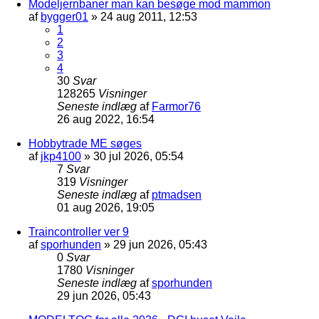
Modeljernbaner man kan besøge mod mammon
af
bygger01
»
24 aug 2011, 12:53
1
2
3
4
30
Svar
128265
Visninger
Seneste indlæg
af
Farmor76
26 aug 2022, 16:54
Hobbytrade ME søges
af
jkp4100
»
30 jul 2026, 05:54
7
Svar
319
Visninger
Seneste indlæg
af
ptmadsen
01 aug 2026, 19:05
Traincontroller ver 9
af
sporhunden
»
29 jun 2026, 05:43
0
Svar
1780
Visninger
Seneste indlæg
af
sporhunden
29 jun 2026, 05:43