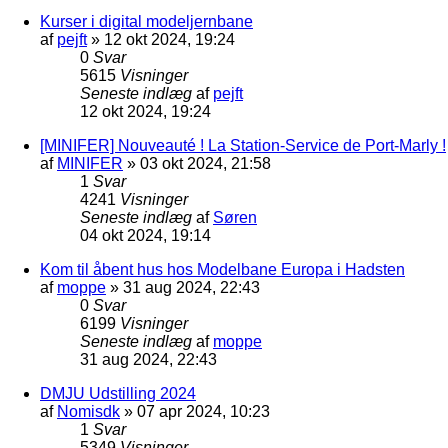
Kurser i digital modeljernbane
af
pejft
»
12 okt 2024, 19:24
0
Svar
5615
Visninger
Seneste indlæg
af
pejft
12 okt 2024, 19:24
[MINIFER] Nouveauté ! La Station-Service de Port-Marly !
af
MINIFER
»
03 okt 2024, 21:58
1
Svar
4241
Visninger
Seneste indlæg
af
Søren
04 okt 2024, 19:14
Kom til åbent hus hos Modelbane Europa i Hadsten
af
moppe
»
31 aug 2024, 22:43
0
Svar
6199
Visninger
Seneste indlæg
af
moppe
31 aug 2024, 22:43
DMJU Udstilling 2024
af
Nomisdk
»
07 apr 2024, 10:23
1
Svar
5349
Visninger