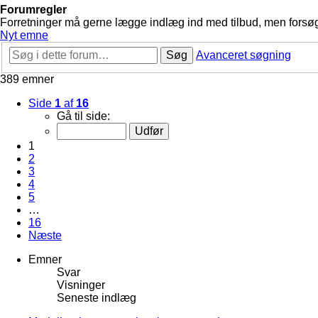
Forumregler
Forretninger må gerne lægge indlæg ind med tilbud, men forsøg 
Nyt emne
Søg
Avanceret søgning
389 emner
Side
1
af
16
Gå til side:
1
2
3
4
5
…
16
Næste
Emner
Svar
Visninger
Seneste indlæg