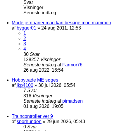
Svar
Visninger
Seneste indlæg
Modeljernbaner man kan besøge mod mammon
af
bygger01
»
24 aug 2011, 12:53
1
2
3
4
30
Svar
128257
Visninger
Seneste indlæg
af
Farmor76
26 aug 2022, 16:54
Hobbytrade ME søges
af
jkp4100
»
30 jul 2026, 05:54
7
Svar
316
Visninger
Seneste indlæg
af
ptmadsen
01 aug 2026, 19:05
Traincontroller ver 9
af
sporhunden
»
29 jun 2026, 05:43
0
Svar