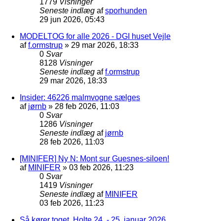
1779
Visninger
Seneste indlæg
af
sporhunden
29 jun 2026, 05:43
MODELTOG for alle 2026 - DGI huset Vejle
af
f.ormstrup
»
29 mar 2026, 18:33
0
Svar
8128
Visninger
Seneste indlæg
af
f.ormstrup
29 mar 2026, 18:33
Insider: 46226 malmvogne sælges
af
jørnb
»
28 feb 2026, 11:03
0
Svar
1286
Visninger
Seneste indlæg
af
jørnb
28 feb 2026, 11:03
[MINIFER] Ny N: Mont sur Guesnes-siloen!
af
MINIFER
»
03 feb 2026, 11:23
0
Svar
1419
Visninger
Seneste indlæg
af
MINIFER
03 feb 2026, 11:23
Så kører toget, Holte 24. - 25. januar 2026