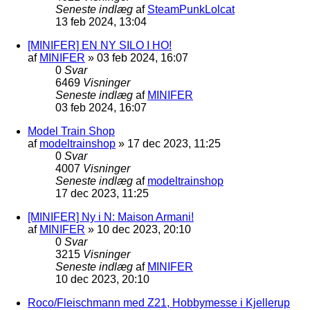
Seneste indlæg
af
SteamPunkLolcat
13 feb 2024, 13:04
[MINIFER] EN NY SILO I HO!
af
MINIFER
»
03 feb 2024, 16:07
0
Svar
6469
Visninger
Seneste indlæg
af
MINIFER
03 feb 2024, 16:07
Model Train Shop
af
modeltrainshop
»
17 dec 2023, 11:25
0
Svar
4007
Visninger
Seneste indlæg
af
modeltrainshop
17 dec 2023, 11:25
[MINIFER] Ny i N: Maison Armani!
af
MINIFER
»
10 dec 2023, 20:10
0
Svar
3215
Visninger
Seneste indlæg
af
MINIFER
10 dec 2023, 20:10
Roco/Fleischmann med Z21, Hobbymesse i Kjellerup