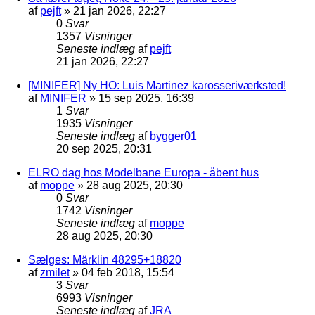
af
pejft
»
21 jan 2026, 22:27
0
Svar
1357
Visninger
Seneste indlæg
af
pejft
21 jan 2026, 22:27
[MINIFER] Ny HO: Luis Martinez karosseriværksted!
af
MINIFER
»
15 sep 2025, 16:39
1
Svar
1935
Visninger
Seneste indlæg
af
bygger01
20 sep 2025, 20:31
ELRO dag hos Modelbane Europa - åbent hus
af
moppe
»
28 aug 2025, 20:30
0
Svar
1742
Visninger
Seneste indlæg
af
moppe
28 aug 2025, 20:30
Sælges: Märklin 48295+18820
af
zmilet
»
04 feb 2018, 15:54
3
Svar
6993
Visninger
Seneste indlæg
af
JRA