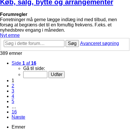
Køb, salg, bytte og arrangementer
Forumregler
Forretninger må gerne lægge indlæg ind med tilbud, men
forsøg at begræns det til en fornuftig frekvens. F.eks. et
nyhedsbrev engang i måneden.
Nyt emne
Søg
Avanceret søgning
389 emner
Side
1
af
16
Gå til side:
1
2
3
4
5
…
16
Næste
Emner