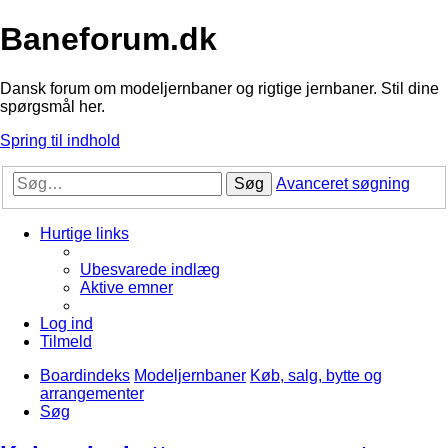
Baneforum.dk
Dansk forum om modeljernbaner og rigtige jernbaner. Stil dine
spørgsmål her.
Spring til indhold
Søg
Avanceret søgning
Hurtige links
Ubesvarede indlæg
Aktive emner
Log ind
Tilmeld
Boardindeks
Modeljernbaner
Køb, salg, bytte og
arrangementer
Søg