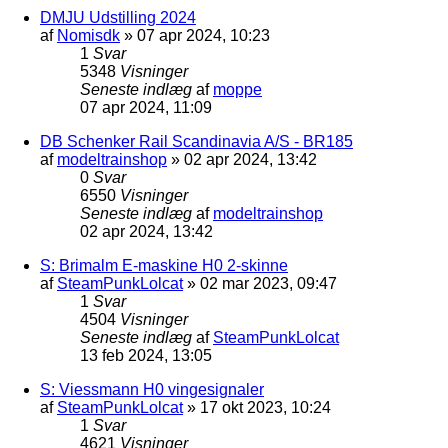
DMJU Udstilling 2024
af
Nomisdk
»
07 apr 2024, 10:23
1
Svar
5348
Visninger
Seneste indlæg
af
moppe
07 apr 2024, 11:09
DB Schenker Rail Scandinavia A/S - BR185
af
modeltrainshop
»
02 apr 2024, 13:42
0
Svar
6550
Visninger
Seneste indlæg
af
modeltrainshop
02 apr 2024, 13:42
S: Brimalm E-maskine H0 2-skinne
af
SteamPunkLolcat
»
02 mar 2023, 09:47
1
Svar
4504
Visninger
Seneste indlæg
af
SteamPunkLolcat
13 feb 2024, 13:05
S: Viessmann H0 vingesignaler
af
SteamPunkLolcat
»
17 okt 2023, 10:24
1
Svar
4621
Visninger